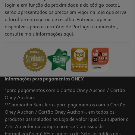
login e em função da proximidade e do código postal,
serão apresentados os preços em vigor na loja que serve
o local de entrega ou de recolha. Entregas apenas
disponíveis para o território de Portugal continental,
4.0
(1)
consulte mais informações
aqui
.
Pastilhas Trident Max Framboesa Limão 27gr
47.78 €/Kg
1,29 €
Informações para pagamentos ONEY
*para pagamentos com o Cartão Oney Auchan / Cartão
Oney Auchan+.
**Campanha Sem Juros para pagamentos com o Cartão
Oney Auchan / Cartão Oney Auchan+, em todos os
produtos assinalados na Loja de valor igual ou superior a
75€. Ao valor da compra acresce Comissão de
Formalização até 6% e Imposto do Selo, incluídos nas