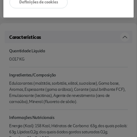
Definições de cookies
Características
Quantidade Liquida
0.017 KG
Ingredientes/Composição
Edulcorantes (maltitóis, sorbitóis, xilitol, sucralose), Goma base,
Aromas, Espessante (goma arábica), Corante (azul brilhante FCF),
Emulsionante (lecitinas), Agente de revestimento (cera de
carnaúba), Mineral (fluoreto de sódio).
Informações Nutricionais
Energia (Kcal): 158 Kcal; Hidratos de Carbono: 63g, dos quais polioís:
63g; Lípidos:0,2g; dos quais ácidos gordos saturados 0,1g;