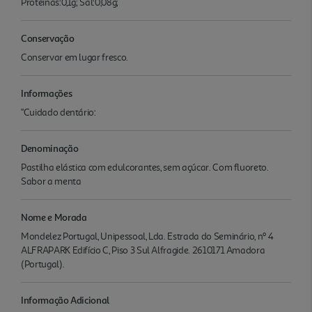
Proteínas:0,1g; Sal:0,08g;
Conservação
Conservar em lugar fresco.
Informações
"Cuidado dentário:
Denominação
Pastilha elástica com edulcorantes, sem açúcar. Com fluoreto.
Sabor a menta
Nome e Morada
Mondelez Portugal, Unipessoal, Lda. Estrada do Seminário, nº 4
ALFRAPARK Edifício C, Piso 3 Sul Alfragide. 2610171 Amadora
(Portugal).
Informação Adicional