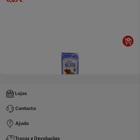
4.7
(3)
Pastilha Auchan Elástica Menta Sem Açúcar 45g
Lojas
18.89 €/Kg
Contacto
0,85 €
Ajuda
Trocas e Devoluções