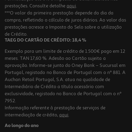
prestações. Consulte detalhe
aqui
.
5.0
(1)
Pastilhas Trident Oral-B White 17 G
***O valor da primeira prestação depende do dia da
compra, refletindo o cálculo de juros diários. Ao valor das
75.88 €/Kg
prestações acresce o Imposto do Selo sobre a utilização
1,29 €
de Crédito.
TAEG DO CARTÃO DE CRÉDITO: 18,4 %
Exemplo para um limite de crédito de 1.500€ pago em 12
meses. TAN 17,60 %. Adesão ao Cartão sujeita a
aprovação. Informe-se junto do Oney Bank – Sucursal em
Portugal, registado no Banco de Portugal com o nº 881. A
Auchan Retail Portugal, S.A. atua na qualidade de
Intermediário de Crédito a título acessório com
exclusividade, registado no Banco de Portugal com o nº
7952.
Informação referente à prestação de serviços de
intermediação de crédito,
aqui
.
Pastilhas Trident Oral B White Bottle 68 G
Ao longo do ano
51.32 €/Kg