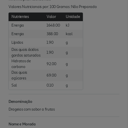
Valores Nutricionais por: 100 Gramas :Não Preparado
Nutrientes
Valor
Unidade
Energia
1648.00
kJ
Energia
388.00
kcal
Lípidos
1.90
g
Dos quais ácidos
1.90
g
gordos saturados
Hidratos de
92.00
g
carbono
Dos quais
69.00
g
açúcares
Sal
0.10
g
Denominação
Drageias com sabor a frutas
Nome e Morada