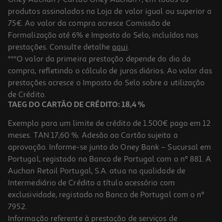
produtos assinalados na Loja de valor igual ou superior a
75€. Ao valor da compra acresce Comissão de
Formalização até 6% e Imposto do Selo, incluídos nas
prestações. Consulte detalhe
aqui
.
Caramelos Mentos Berry Mix 38g
***O valor da primeira prestação depende do dia da
compra, refletindo o cálculo de juros diários. Ao valor das
26.05 €/Kg
prestações acresce o Imposto do Selo sobre a utilização
0,99 €
de Crédito.
TAEG DO CARTÃO DE CRÉDITO: 18,4 %
Exemplo para um limite de crédito de 1.500€ pago em 12
meses. TAN 17,60 %. Adesão ao Cartão sujeita a
aprovação. Informe-se junto do Oney Bank – Sucursal em
Portugal, registado no Banco de Portugal com o nº 881. A
Auchan Retail Portugal, S.A. atua na qualidade de
Intermediário de Crédito a título acessório com
exclusividade, registado no Banco de Portugal com o nº
7952.
Informação referente à prestação de serviços de