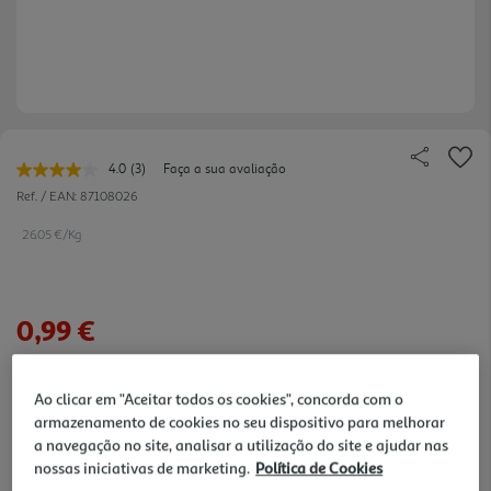
4.0
(3)
Faça a sua avaliação
Leu
3
Ref. / EAN:
87108026
avaliações.
Link
26.05 €/Kg
para
a
mesma
página.
0,99 €
Notas de preparação
Ao clicar em "Aceitar todos os cookies", concorda com o
armazenamento de cookies no seu dispositivo para melhorar
a navegação no site, analisar a utilização do site e ajudar nas
nossas iniciativas de marketing.
Política de Cookies