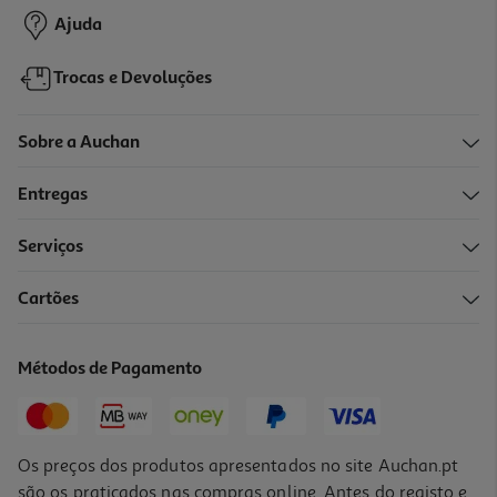
Ajuda
Trocas e Devoluções
Sobre a Auchan
Entregas
Serviços
5.0
(2)
Cartões
Drops Mentos Stick Morango Mix 38g
26.05 €/Kg
Métodos de Pagamento
0,99 €
Os preços dos produtos apresentados no site Auchan.pt
são os praticados nas compras online. Antes do registo e