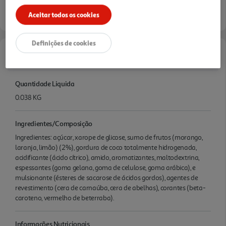
Aceitar todos os cookies
Definições de cookies
Características
Quantidade Liquida
0.038 KG
Ingredientes/Composição
Ingredientes: açúcar, xarope de glicose, sumo de frutos (morango,
laranja, limão) (2%), gordura de coco totalmente hidrogenada,
acidificante (ácido cítrico), amido, aromatizantes, maltodextrina,
espessantes (goma gelana, goma de celulose, goma arábica), e
mulsionante (ésteres de sacarose de ácidos gordos), agentes de
revestimento (cera de carnaúba, cera de abelhas), corantes (beta-
caroteno, vermelho de beterraba).
Informações Nutricionais