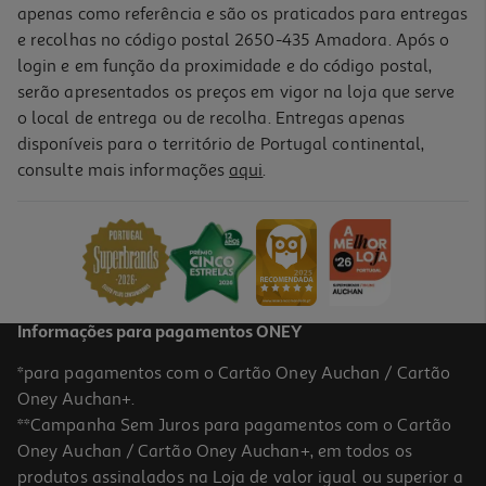
apenas como referência e são os praticados para entregas
e recolhas no código postal 2650-435 Amadora. Após o
login e em função da proximidade e do código postal,
serão apresentados os preços em vigor na loja que serve
o local de entrega ou de recolha. Entregas apenas
disponíveis para o território de Portugal continental,
5.0
(1)
consulte mais informações
aqui
.
Molho Gallo Picante Jalapeno 50ml
53.6 €/Lt
2,68 €
Informações para pagamentos ONEY
*para pagamentos com o Cartão Oney Auchan / Cartão
Oney Auchan+.
**Campanha Sem Juros para pagamentos com o Cartão
Oney Auchan / Cartão Oney Auchan+, em todos os
produtos assinalados na Loja de valor igual ou superior a