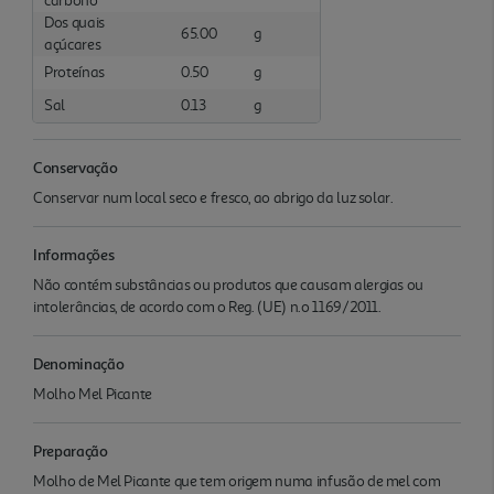
carbono
Dos quais
65.00
g
açúcares
Proteínas
0.50
g
Sal
0.13
g
Conservação
Conservar num local seco e fresco, ao abrigo da luz solar.
Informações
Não contém substâncias ou produtos que causam alergias ou
intolerâncias, de acordo com o Reg. (UE) n.o 1169/2011.
Denominação
Molho Mel Picante
Preparação
Molho de Mel Picante que tem origem numa infusão de mel com