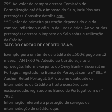
75€. Ao valor da compra acresce Comissão de
Formalização até 6% e Imposto do Selo, incluídos nas
prestações. Consulte detalhe
aqui
.
Molho Paladin Sriracha 250ml
***O valor da primeira prestação depende do dia da
compra, refletindo o cálculo de juros diários. Ao valor das
8.76 €/Lt
prestações acresce o Imposto do Selo sobre a utilização
2,19 €
de Crédito.
TAEG DO CARTÃO DE CRÉDITO: 18,4 %
Exemplo para um limite de crédito de 1.500€ pago em 12
meses. TAN 17,60 %. Adesão ao Cartão sujeita a
aprovação. Informe-se junto do Oney Bank – Sucursal em
Portugal, registado no Banco de Portugal com o nº 881. A
Auchan Retail Portugal, S.A. atua na qualidade de
Intermediário de Crédito a título acessório com
exclusividade, registado no Banco de Portugal com o nº
7952.
Informação referente à prestação de serviços de
intermediação de crédito,
aqui
.
Piripiri C/oleo Sacana Extra Picante 50 Ml