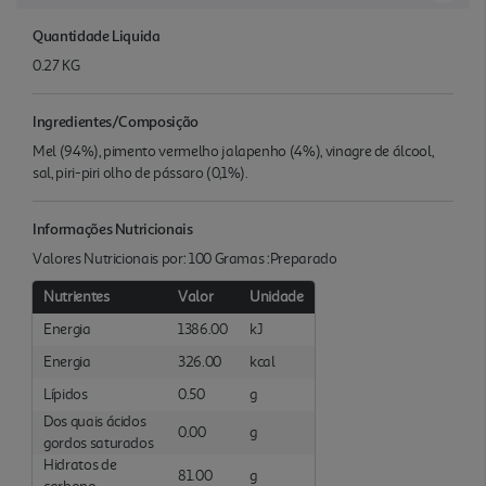
Quantidade Liquida
0.27 KG
Ingredientes/Composição
Mel (94%), pimento vermelho jalapenho (4%), vinagre de álcool,
sal, piri-piri olho de pássaro (0,1%).
Informações Nutricionais
Valores Nutricionais por: 100 Gramas :Preparado
Nutrientes
Valor
Unidade
Energia
1386.00
kJ
Energia
326.00
kcal
Lípidos
0.50
g
Dos quais ácidos
0.00
g
gordos saturados
Hidratos de
81.00
g