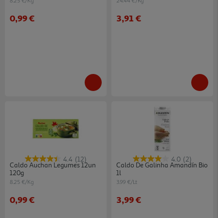
8.25 €/Kg
24.44 €/Kg
0,99 €
3,91 €
4.4
(12)
4.0
(2)
Caldo Auchan Legumes 12un
Caldo De Galinha Amandín Bio
120g
1l
8.25 €/Kg
3.99 €/Lt
0,99 €
3,99 €