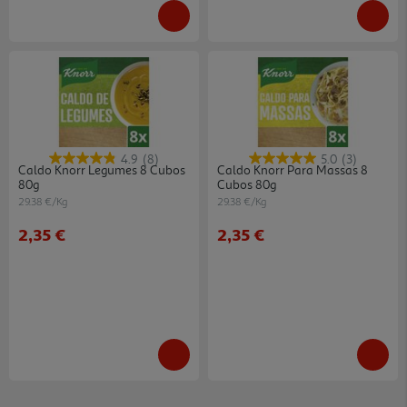
4.9
(8)
5.0
(3)
Caldo Knorr Legumes 8 Cubos
Caldo Knorr Para Massas 8
80g
Cubos 80g
29.38 €/Kg
29.38 €/Kg
2,35 €
2,35 €