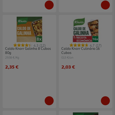
4.3
(12)
4.7
(17)
Caldo Knorr Galinha 8 Cubos
Caldo Knorr Culinário 16
80g
Cubos
29.38 €/Kg
0.13 €/un
2,35 €
2,03 €