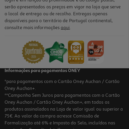
login e em função da proximidade e do código postal,
serão apresentados os preços em vigor na loja que serve
o local de entrega ou de recolha. Entregas apenas
disponíveis para o território de Portugal continental,
consulte mais informações
aqui
.
Informações para pagamentos ONEY
*para pagamentos com o Cartão Oney Auchan / Cartão
Oney Auchan+.
**Campanha Sem Juros para pagamentos com o Cartão
Oney Auchan / Cartão Oney Auchan+, em todos os
produtos assinalados na Loja de valor igual ou superior a
75€. Ao valor da compra acresce Comissão de
Formalização até 6% e Imposto do Selo, incluídos nas