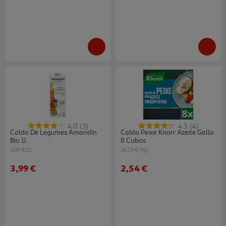
4.0
(3)
4.3
(4)
Caldo De Legumes Amandín
Caldo Peixe Knorr Azeite Gallo
Bio 1l
8 Cubos
3.99 €/Lt
36.29 €/Kg
3,99 €
2,54 €