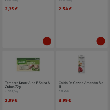
2,35 €
2,54 €
Tempero Knorr Alho E Salsa 8
Caldo De Cozido Amandín Bio
Cubos 72g
1l
41.53 €/Kg
3.99 €/Lt
2,99 €
3,99 €