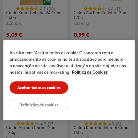
4.7
(24)
4.4
(11)
Caldo Knorr Galinha 24 Cubos
Caldo Auchan Galinha 12un
240g
120g
21.21 €/Kg
8.25 €/Kg
5,09 €
0,99 €
Ao clicar em "Aceitar todos os cookies", concorda com o
armazenamento de cookies no seu dispositivo para melhorar
a navegação no site, analisar a utilização do site e ajudar nas
nossas iniciativas de marketing.
Política de Cookies
Aceitar todos os cookies
Definições de cookies
4.2
(17)
4.9
(8)
Caldo Auchan Carne 12un
Caldo Knorr Galinha 16 Cubos
120g
160g