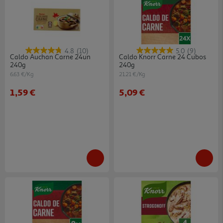
4.8
(10)
5.0
(9)
Caldo Auchan Carne 24un
Caldo Knorr Carne 24 Cubos
240g
240g
6.63 €/Kg
21.21 €/Kg
1,59 €
5,09 €