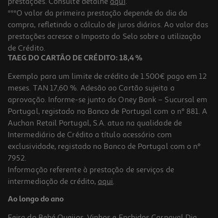
prestações. Consulte detalhe
aqui
.
***O valor da primeira prestação depende do dia da
compra, refletindo o cálculo de juros diários. Ao valor das
prestações acresce o Imposto do Selo sobre a utilização
de Crédito.
TAEG DO CARTÃO DE CRÉDITO: 18,4 %
Exemplo para um limite de crédito de 1.500€ pago em 12
meses. TAN 17,60 %. Adesão ao Cartão sujeita a
aprovação. Informe-se junto do Oney Bank – Sucursal em
Portugal, registado no Banco de Portugal com o nº 881. A
Auchan Retail Portugal, S.A. atua na qualidade de
Intermediário de Crédito a título acessório com
exclusividade, registado no Banco de Portugal com o nº
7952.
Informação referente à prestação de serviços de
intermediação de crédito,
aqui
.
Ao longo do ano
Feira do Bebé
Queijos, Vinhos e Enchidos
Carnaval
Dia