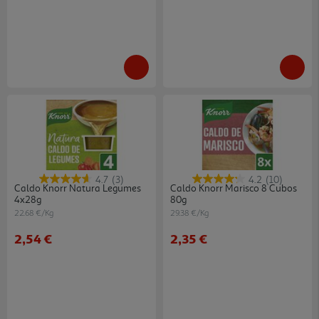
4.7
(3)
4.2
(10)
Caldo Knorr Natura Legumes
Caldo Knorr Marisco 8 Cubos
4x28g
80g
22.68 €/Kg
29.38 €/Kg
2,54 €
2,35 €