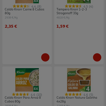
4.4
(8)
4.5
(4)
Caldo Knorr Carne 8 Cubos
Tempero Knorr 1-2-3
80g
Strogonoff 33g
29.38 €/Kg
48.18 €/Kg
2,35 €
1,59 €
4.6
(10)
4.6
(5)
Caldo Knorr Para Arroz 8
Caldo Knorr Natura Galinha
Cubos 80g
4x28g
29.38 €/Kg
22.68 €/Kg