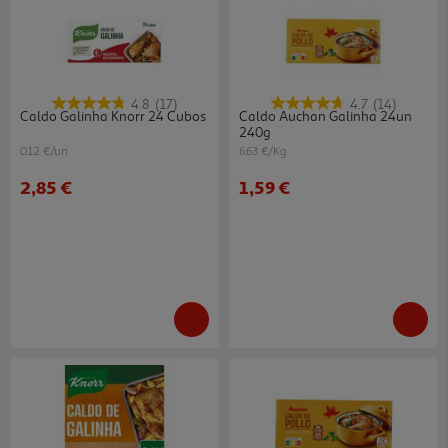
4.8
(17)
4.7
(14)
Caldo Galinha Knorr 24 Cubos
Caldo Auchan Galinha 24un
240g
0.12 €/un
6.63 €/Kg
2,85 €
1,59 €