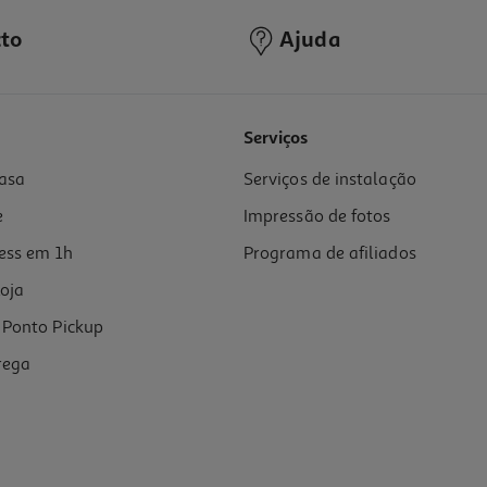
to
Ajuda
4.7
(11)
Serviços
asa
Serviços de instalação
e
Impressão de fotos
ess em 1h
Programa de afiliados
oja
Ponto Pickup
rega