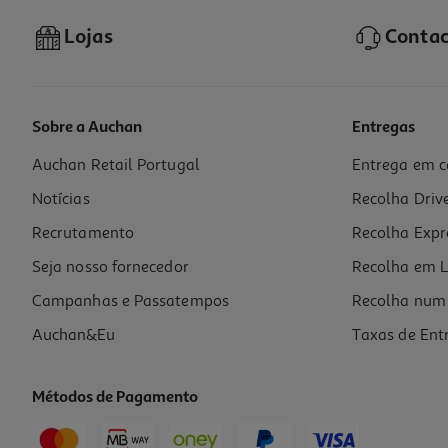
Lojas
Contac
Sobre a Auchan
Entregas
Auchan Retail Portugal
Entrega em c
Molho Barilla Tomate E Ricotta 400g
Notícias
Recolha Driv
9.35 €/Kg
Price reduced from
to
4,99 €
Recrutamento
Recolha Expr
3,74 €
Promoção
Seja nosso fornecedor
Recolha em L
Campanhas e Passatempos
Recolha num 
Auchan&Eu
Taxas de Ent
Métodos de Pagamento
-25%