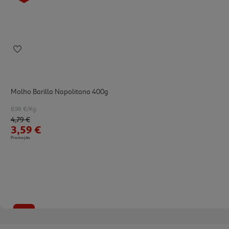
Molho Barilla Napolitana 400g
8.98 €/Kg
Price reduced from
to
4,79 €
3,59 €
Promoção
-25%