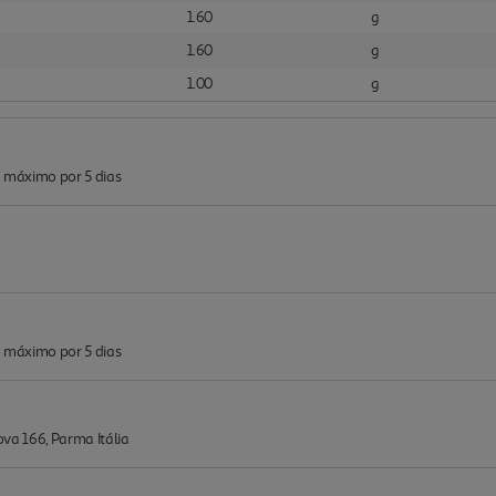
1.60
g
1.60
g
1.00
g
o máximo por 5 dias
o máximo por 5 dias
tova 166, Parma Itália