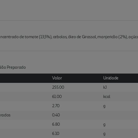
ncentrado de tomate (13,5%), cebolas, óleo de Girassol, manjericão (2%), açúca
:Não Preparado
Valor
Unidade
255.00
kJ
61.00
kcal
2.70
g
urados
0.40
6.80
g
6.10
g