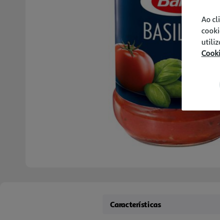
Ao cl
cooki
utili
Cook
Características