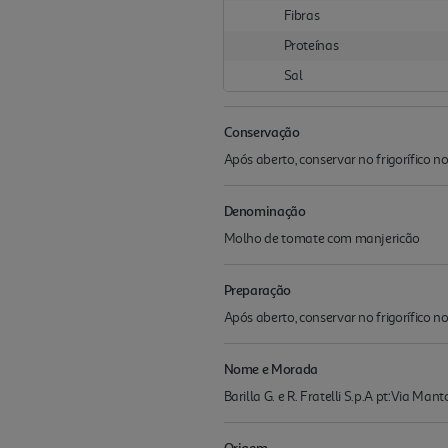
Fibras
Proteínas
Sal
Conservação
Após aberto, conservar no frigorífico n
Denominação
Molho de tomate com manjericão
Preparação
Após aberto, conservar no frigorífico n
Nome e Morada
Barilla G. e R. Fratelli S.p.A pt:Via Man
Origem