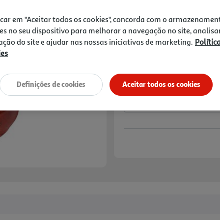
icar em "Aceitar todos os cookies", concorda com o armazenamen
25% DESCONTO IMED
De 6/8/2026 a 19/8/
es no seu dispositivo para melhorar a navegação no site, analisa
Preço exclusivo para
zação do site e ajudar nas nossas iniciativas de marketing.
Polític
aplicado já refletido 
ies
Notas de preparação
Definições de cookies
Aceitar todos os cookies