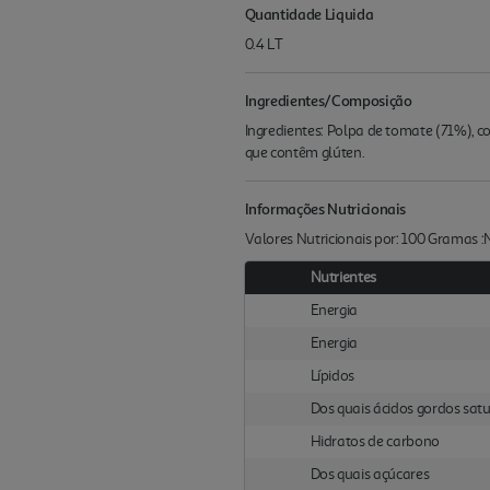
Quantidade Liquida
0.4 LT
Ingredientes/Composição
Ingredientes: Polpa de tomate (71%), co
que contêm glúten.
Informações Nutricionais
Valores Nutricionais por: 100 Gramas 
Nutrientes
Energia
Energia
Lípidos
Dos quais ácidos gordos sat
Hidratos de carbono
Dos quais açúcares