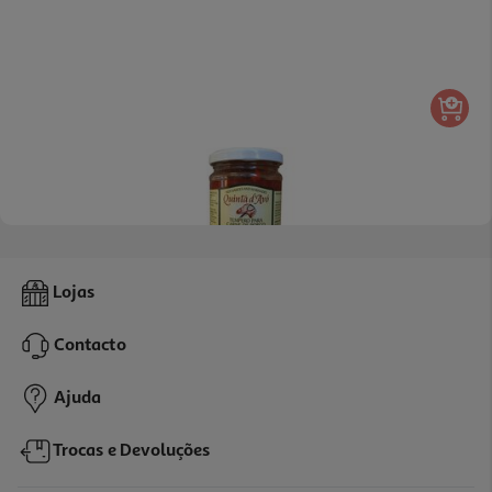
5.0
(1)
Tempero Quinta D'avó Para Grelhados Carne 200g
Lojas
13.25 €/Kg
Contacto
2,65 €
Ajuda
Trocas e Devoluções