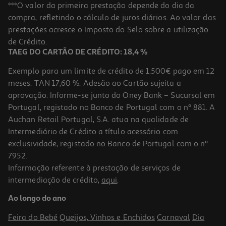
Tempero De Pimentão Mathos 200g
***O valor da primeira prestação depende do dia da
compra, refletindo o cálculo de juros diários. Ao valor das
4.25 €/Kg
prestações acresce o Imposto do Selo sobre a utilização
0,85 €
de Crédito.
TAEG DO CARTÃO DE CRÉDITO: 18,4 %
Exemplo para um limite de crédito de 1.500€ pago em 12
meses. TAN 17,60 %. Adesão ao Cartão sujeita a
aprovação. Informe-se junto do Oney Bank – Sucursal em
Portugal, registado no Banco de Portugal com o nº 881. A
Auchan Retail Portugal, S.A. atua na qualidade de
Intermediário de Crédito a título acessório com
exclusividade, registado no Banco de Portugal com o nº
7952.
Informação referente à prestação de serviços de
intermediação de crédito,
aqui
.
Ao longo do ano
Feira do Bebé
Queijos, Vinhos e Enchidos
Carnaval
Dia