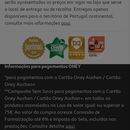
serão apresentados os preços em vigor na loja que serve
o local de entrega ou de recolha. Entregas apenas
disponíveis para o território de Portugal continental,
5.0
(2)
consulte mais informações
aqui
.
Preparado Quinta D'avó Timorense 150g
21.67 €/Kg
3,25 €
Informações para pagamentos ONEY
*para pagamentos com o Cartão Oney Auchan / Cartão
Oney Auchan+.
**Campanha Sem Juros para pagamentos com o Cartão
Oney Auchan / Cartão Oney Auchan+, em todos os
produtos assinalados na Loja de valor igual ou superior a
75€. Ao valor da compra acresce Comissão de
Formalização até 6% e Imposto do Selo, incluídos nas
prestações. Consulte detalhe
aqui
.