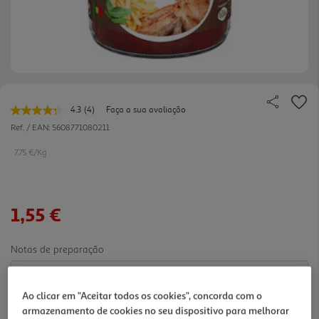
4.3
(4)
Faça a sua avaliação
Leu
4
Ref. / EAN:
5608771080211
avaliações.
Link
7.75 €/Kg
para
a
mesma
página.
1,55 €
Notas de preparação
Ao clicar em "Aceitar todos os cookies", concorda com o
armazenamento de cookies no seu dispositivo para melhorar