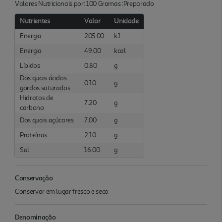
Valores Nutricionais por: 100 Gramas :Preparado
Nutrientes
Valor
Unidade
Energia
205.00
kJ
Energia
49.00
kcal
Lípidos
0.80
g
Dos quais ácidos
0.10
g
gordos saturados
Hidratos de
7.20
g
carbono
Dos quais açúcares
7.00
g
Proteínas
2.10
g
Sal
16.00
g
Conservação
Conservar em lugar fresco e seco
Denominação