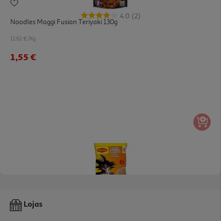
4.0
(2)
Noodles Maggi Fusian Teriyaki 130g
11.92 €/Kg
1,55 €
4.0
(3)
Noodles Maggi Oriental Frango 71g
Lojas
10.42 €/Kg