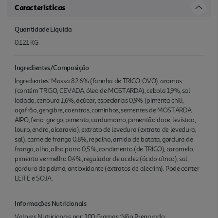
Características
Quantidade Liquida
0.121 KG
Ingredientes/Composição
Ingredientes: Massa 82,6% (farinha de TRIGO, OVO), aromas
(contém TRIGO, CEVADA, óleo de MOSTARDA), cebola 1,9%, sal
iodado, cenoura 1,6%, açúcar, especiarias 0,9% (pimenta chili,
açafrão, gengibre, coentros, cominhos, sementes de MOSTARDA,
AIPO, feno-gre go, pimenta, cardamomo, pimentão doce, levístico,
louro, endro, alcaravia), extrato de levedura (extrato de levedura,
sal), carne de frango 0,8%, repolho, amido de batata, gordura de
frango, alho, alho porro 0,5 %, condimento (de TRIGO), caramelo,
pimento vermelho 0,4%, regulador de acidez (ácido cítrico), sal,
gordura de palma, antioxidante (extratos de alecrim). Pode conter
LEITE e SOJA.
Informações Nutricionais
Valores Nutricionais por: 100 Gramas :Não Preparado