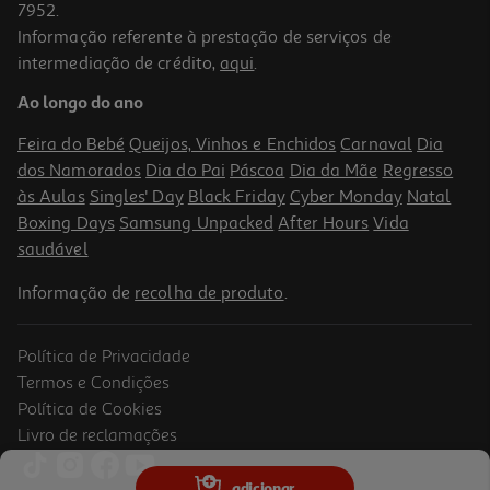
7952.
Informação referente à prestação de serviços de
intermediação de crédito,
aqui
.
Noodles Maggi Saucy Chicken Sesame Cup 75g
Ao longo do ano
19.87 €/Kg
Feira do Bebé
Queijos, Vinhos e Enchidos
Carnaval
Dia
1,49 €
dos Namorados
Dia do Pai
Páscoa
Dia da Mãe
Regresso
às Aulas
Singles' Day
Black Friday
Cyber Monday
Natal
Boxing Days
Samsung Unpacked
After Hours
Vida
saudável
Informação de
recolha de produto
.
Política de Privacidade
Termos e Condições
Política de Cookies
Livro de reclamações
3.0
(1)
Noodles Maggi Saucy Sweet Chili Cup 75g
adicionar