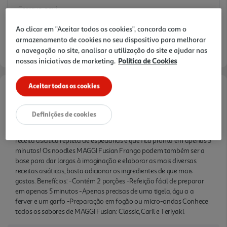
garfo -Preparação em fogão ou micro-ondas
Conhece todos os sabores de MAGGI Fusian:
Ao clicar em "Aceitar todos os cookies", concorda com o
Classic, Caril e Teriyaki.
armazenamento de cookies no seu dispositivo para melhorar
a navegação no site, analisar a utilização do site e ajudar nas
nossas iniciativas de marketing.
Política de Cookies
Aceitar todos os cookies
Informações de Marketing
Definições de cookies
Os noodles MAGGI Fusian Frango são a solução para uma refeição
rápida e prática, perfeita para partilhar! Desfruta desta deliciosa
receita asiática repleta de especiarias e que fica pronta em apenas 5
minutos! Os noodles MAGGI Fusian Frango podem também ser a
base para dar largas à imaginação e elaborar as mais diversas
receitas asiáticas, basta adicionar os ingredientes de que mais
gostas. Benefícios: -Contém 2 porções -Refeição fácil de preparar
em apenas 5 minutos -Apenas precisas de uma tigela, águ a a
ferver e um garfo -Preparação em fogão ou micro-ondas Conhece
todos os sabores de MAGGI Fusian: Classic, Caril e Teriyaki.