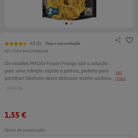
4.5
(2)
Faça a sua avaliação
Leu
2
Ref. / EAN:
8445290661548
avaliações.
Link
Os noodles MAGGI Fusian Frango são a solução
para
para uma refeição rápida e prática, perfeita para
a
ver
mesma
partilhar! Desfruta desta deliciosa receita asiática
mais
página.
repleta de especiarias e que fica pronta em apenas
12.81 €/Kg
5 minutos! Os noodles MAGGI Fusian Frango
podem também ser a base para dar largas à
imaginação e elaborar as mais diversas receitas
1,55 €
asiáticas, basta adicionar os ingredientes de que
mais gostas. Benefícios: -Contém 2 porções -
Refeição fácil de preparar em apenas 5 minutos -
Notas de preparação
Apenas precisas de uma tigela, águ a a ferver e um