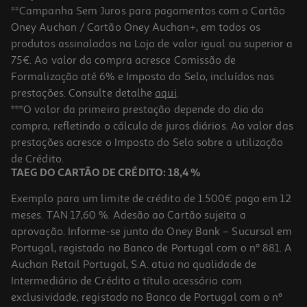
**Campanha Sem Juros para pagamentos com o Cartão
Oney Auchan / Cartão Oney Auchan+, em todos os
produtos assinalados na Loja de valor igual ou superior a
75€. Ao valor da compra acresce Comissão de
Formalização até 6% e Imposto do Selo, incluídos nas
prestações. Consulte detalhe
aqui
.
5.0
(1)
Pasta Oriental Maggi Xxl Frango 185g
***O valor da primeira prestação depende do dia da
compra, refletindo o cálculo de juros diários. Ao valor das
10.76 €/Kg
prestações acresce o Imposto do Selo sobre a utilização
1,99 €
de Crédito.
TAEG DO CARTÃO DE CRÉDITO: 18,4 %
Exemplo para um limite de crédito de 1.500€ pago em 12
meses. TAN 17,60 %. Adesão ao Cartão sujeita a
aprovação. Informe-se junto do Oney Bank – Sucursal em
Portugal, registado no Banco de Portugal com o nº 881. A
Auchan Retail Portugal, S.A. atua na qualidade de
Intermediário de Crédito a título acessório com
exclusividade, registado no Banco de Portugal com o nº