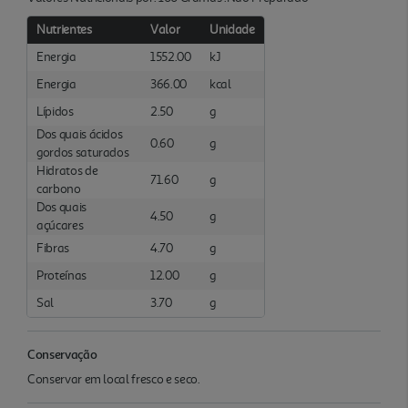
Nutrientes
Valor
Unidade
Energia
1552.00
kJ
Energia
366.00
kcal
Lípidos
2.50
g
Dos quais ácidos
0.60
g
gordos saturados
Hidratos de
71.60
g
carbono
Dos quais
4.50
g
açúcares
Fibras
4.70
g
Proteínas
12.00
g
Sal
3.70
g
Conservação
Conservar em local fresco e seco.