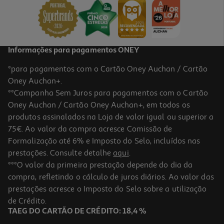
3,29 €
Informações para pagamentos ONEY
*para pagamentos com o Cartão Oney Auchan / Cartão
Oney Auchan+.
**Campanha Sem Juros para pagamentos com o Cartão
Oney Auchan / Cartão Oney Auchan+, em todos os
produtos assinalados na Loja de valor igual ou superior a
75€. Ao valor da compra acresce Comissão de
Formalização até 6% e Imposto do Selo, incluídos nas
prestações. Consulte detalhe
aqui
.
Sopa Cremosa Lentilhas Dozz 310 Ml
***O valor da primeira prestação depende do dia da
compra, refletindo o cálculo de juros diários. Ao valor das
10.61 €/Lt
prestações acresce o Imposto do Selo sobre a utilização
3,29 €
de Crédito.
TAEG DO CARTÃO DE CRÉDITO: 18,4 %