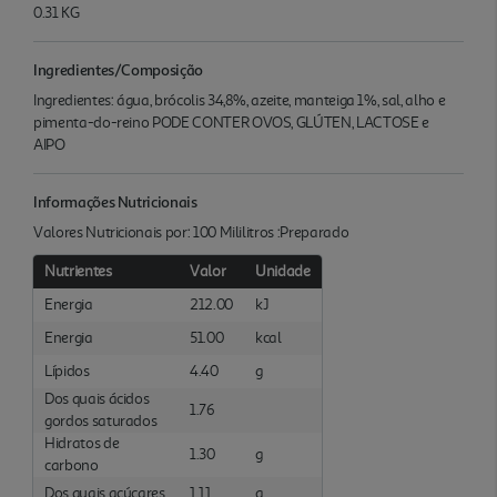
0.31 KG
Ingredientes/Composição
Ingredientes: água, brócolis 34,8%, azeite, manteiga 1%, sal, alho e
pimenta-do-reino PODE CONTER OVOS, GLÚTEN, LACTOSE e
AIPO
Informações Nutricionais
Valores Nutricionais por: 100 Mililitros :Preparado
Nutrientes
Valor
Unidade
Energia
212.00
kJ
Energia
51.00
kcal
Lípidos
4.40
g
Dos quais ácidos
1.76
gordos saturados
Hidratos de
1.30
g
carbono
Dos quais açúcares
1.11
g