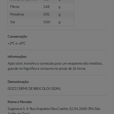
Fibras
1.68
g
Proteínas
0.91
g
Sal
0.60
g
Conservação
+2ºC a +8ºC
Informações
Após abrir, transfira o conteúdo para um recipiente não metálico,
guarde no frigorífico e consuma no prazo de 24 horas
Denominação
DOZZ CREME DE BROCOLOS 310ML
Nome e Morada
Sogenave S. A. Rua Arquiteto Dias Coelho, 52/54 2660-394 São
Julião do Tojal