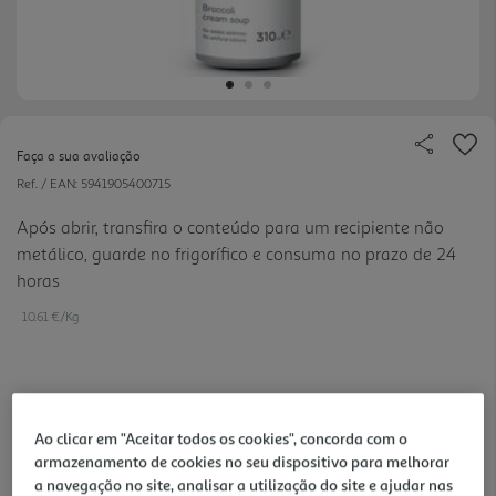
Faça a sua avaliação
Ref. / EAN:
5941905400715
Após abrir, transfira o conteúdo para um recipiente não
metálico, guarde no frigorífico e consuma no prazo de 24
horas
10.61 €/Kg
3,29 €
Ao clicar em "Aceitar todos os cookies", concorda com o
armazenamento de cookies no seu dispositivo para melhorar
Notas de preparação
a navegação no site, analisar a utilização do site e ajudar nas