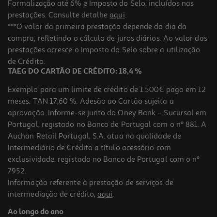
Formalização até 6% e Imposto do Selo, incluídos nas
prestações. Consulte detalhe
aqui
.
Tempero Margão Salmão Air Fry 30g
***O valor da primeira prestação depende do dia da
compra, refletindo o cálculo de juros diários. Ao valor das
49.67 €/Kg
prestações acresce o Imposto do Selo sobre a utilização
1,49 €
de Crédito.
TAEG DO CARTÃO DE CRÉDITO: 18,4 %
Exemplo para um limite de crédito de 1.500€ pago em 12
meses. TAN 17,60 %. Adesão ao Cartão sujeita a
aprovação. Informe-se junto do Oney Bank – Sucursal em
Portugal, registado no Banco de Portugal com o nº 881. A
Auchan Retail Portugal, S.A. atua na qualidade de
Intermediário de Crédito a título acessório com
exclusividade, registado no Banco de Portugal com o nº
7952.
Informação referente à prestação de serviços de
intermediação de crédito,
aqui
.
Tempero Margão Frango&batatas Air Fry 30g
Ao longo do ano
49.67 €/Kg