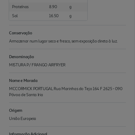
Proteínas
8.90
g
Sal
16.50
g
Conservação
Armazenar num lugar seco e fresco, sem exposição direta à luz.
Denominação
MISTURA P/ FRANGO AIRFRYER
Nome e Morada
MCCORMICK PORTUGAL Rua Marinhas do Tejo 164 F 2625 - 090
Póvoa de Santa Iria
Origem
União Europeia
Informação Adicional