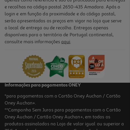
e recolhas no código postal 2650-435 Amadora. Após o
login e em função da proximidade e do código postal,
serão apresentados os preços em vigor na loja que serve
o local de entrega ou de recolha. Entregas apenas
disponíveis para o território de Portugal continental,
5.0
(1)
consulte mais informações
aqui
.
Mistura Vegetais Margão Para Airfryer 32g
46.56 €/Kg
1,49 €
Informações para pagamentos ONEY
*para pagamentos com o Cartão Oney Auchan / Cartão
Oney Auchan+.
**Campanha Sem Juros para pagamentos com o Cartão
Oney Auchan / Cartão Oney Auchan+, em todos os
produtos assinalados na Loja de valor igual ou superior a