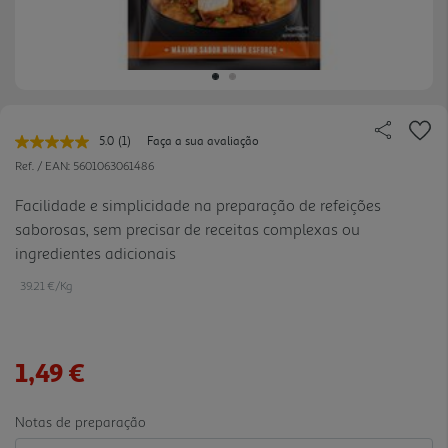
5.0
(1)
Faça a sua avaliação
Leu
uma
Ref. / EAN:
5601063061486
avaliação.
Link
Facilidade e simplicidade na preparação de refeições
para
saborosas, sem precisar de receitas complexas ou
a
mesma
ingredientes adicionais
página.
39.21 €/Kg
1,49 €
Notas de preparação