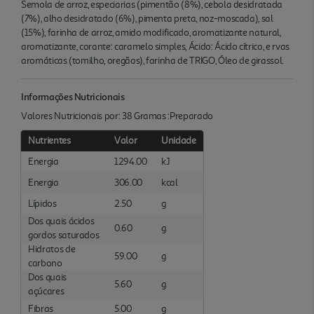
Semola de arroz, especiarias (pimentão (8%), cebola desidratada
(7%), alho desidratado (6%), pimenta preta, noz-moscada), sal
(15%), farinha de arroz, amido modificado, aromatizante natural,
aromatizante, corante: caramelo simples, Ácido: Ácido cítrico, e rvas
aromáticas (tomilho, oregãos), farinha de TRIGO, Óleo de girassol.
Informações Nutricionais
Valores Nutricionais por: 38 Gramas :Preparado
Nutrientes
Valor
Unidade
Energia
1294.00
kJ
Energia
306.00
kcal
Lípidos
2.50
g
Dos quais ácidos
0.60
g
gordos saturados
Hidratos de
59.00
g
carbono
Dos quais
5.60
g
açúcares
Fibras
5.00
g