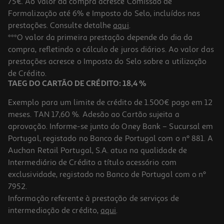
75€. Ao valor da compra acresce Comissão de
Formalização até 6% e Imposto do Selo, incluídos nas
prestações. Consulte detalhe
aqui
.
Tempero Margão Salmão Air Fry 30g
***O valor da primeira prestação depende do dia da
compra, refletindo o cálculo de juros diários. Ao valor das
49.67 €/Kg
prestações acresce o Imposto do Selo sobre a utilização
1,49 €
de Crédito.
TAEG DO CARTÃO DE CRÉDITO: 18,4 %
Exemplo para um limite de crédito de 1.500€ pago em 12
meses. TAN 17,60 %. Adesão ao Cartão sujeita a
aprovação. Informe-se junto do Oney Bank – Sucursal em
Portugal, registado no Banco de Portugal com o nº 881. A
Auchan Retail Portugal, S.A. atua na qualidade de
Intermediário de Crédito a título acessório com
exclusividade, registado no Banco de Portugal com o nº
7952.
Informação referente à prestação de serviços de
intermediação de crédito,
aqui
.
Tempero Margão Frango&batatas Air Fry 30g