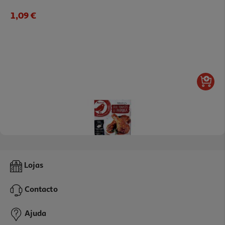
1,09 €
4.7
(12)
Tempero Auchan De Forno Base Pimenta E Tomate Frango 28g
Lojas
38.93 €/Kg
Contacto
1,09 €
Ajuda