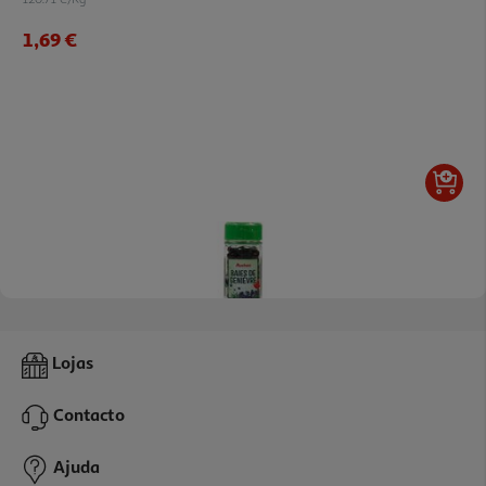
1,69 €
5.0
(1)
Bagas De Zimbro Auchan Em Frasco 28g
Lojas
172.22 €/Kg
Contacto
1,55 €
Ajuda