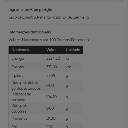
Ingredientes/Composição
Grão de Coentro, Pimenta rosa, Flor de laranjeira
Informações Nutricionais
Valores Nutricionais por: 100 Gramas :Preparado
Nutrientes
Valor
Unidade
Energia
3224.20
kJ
Energia
771.00
kcal
Lípidos
25.59
g
Dos quais ácidos
0.00
g
gordos saturados
Hidratos de
134.10
g
carbono
Dos quais
0.00
g
açúcares
Proteínas
19.20
g
Sal
1.00
g