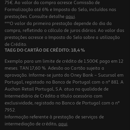
75€. Ao valor da compra acresce Comissão de
Formalização até 6% e Imposto do Selo, incluídos nas
prestações. Consulte detalhe
aqui
.
4.5
(2)
Especiarias Carmencita Para Gin 3 Sabores 25.5g
***O valor da primeira prestação depende do dia da
compra, refletindo o cálculo de juros diários. Ao valor das
165 €/Kg
prestações acresce o Imposto do Selo sobre a utilização
4,29 €
de Crédito.
TAEG DO CARTÃO DE CRÉDITO: 18,4 %
Exemplo para um limite de crédito de 1.500€ pago em 12
meses. TAN 17,60 %. Adesão ao Cartão sujeita a
aprovação. Informe-se junto do Oney Bank – Sucursal em
Portugal, registado no Banco de Portugal com o nº 881. A
Auchan Retail Portugal, S.A. atua na qualidade de
Intermediário de Crédito a título acessório com
exclusividade, registado no Banco de Portugal com o nº
7952.
Informação referente à prestação de serviços de
4.8
(5)
intermediação de crédito,
aqui
.
Anis Margão Estrelado 25g