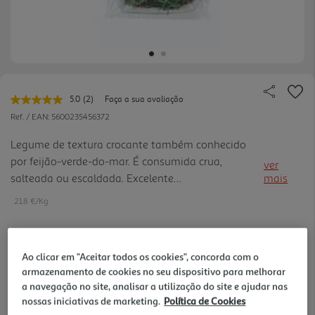
5.0
(2)
Faça a sua avaliação
Leu
2
Ref. / EAN:
5600235456372
avaliações.
Link
Legume de textura crocante também conhecido
para
por feijão-verde-do-mar. É consumida crua,
a
ver
mesma
salteada ou escaldada. Excelente
mais
página.
acompanhamento para pratos de carne, peixe,
21.8 €/Kg
marisco e ovos. Substituto saudável do sal, é rico
em proteínas, antioxidantes e sais miner ais.
Ao clicar em "Aceitar todos os cookies", concorda com o
5,45 €
armazenamento de cookies no seu dispositivo para melhorar
a navegação no site, analisar a utilização do site e ajudar nas
Notas de preparação
nossas iniciativas de marketing.
Política de Cookies