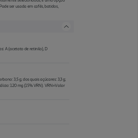
dosamente selecionadas, é uma opção
Pode ser usada em cafés, batidos,
: A (acetato de retinilo), D
rbono: 3,5 g; dos quais açúcares: 3,3 g;
); cálcio: 120 mg (15% VRN). VRN=Valor