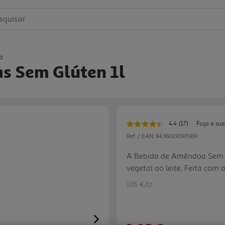
squisar
a
s Sem Glúten 1l
4.4
(17)
Faça a sua
Leu
17
Ref. / EAN:
8436019097069
avaliações.
Link
A Bebida de Amêndoa Sem G
para
vegetal ao leite. Feita co
a
mesma
uma opção saborosa, ideal 
página.
1.05 €/Lt
sem glúten. Excelente para b
em cafés, batidos, cereais e 
Next