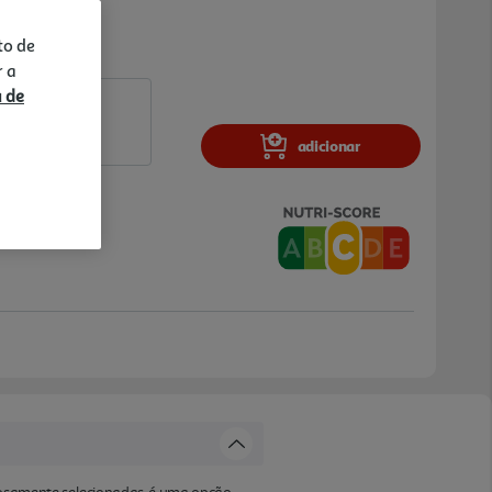
to de
r a
a de
adicionar