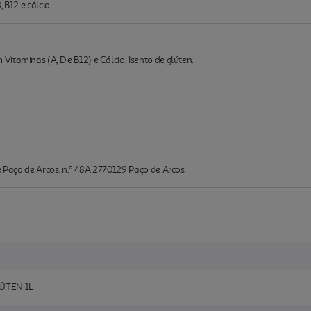
 B12 e cálcio.
itaminas (A, D e B12) e Cálcio. Isento de glúten.
de Paço de Arcos, n.º 48A 2770129 Paço de Arcos
ÚTEN 1L