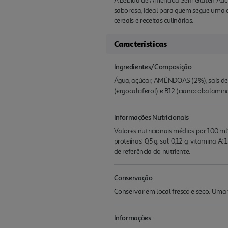
A Bebida de Amêndoa Sem Glúten Aucha
saborosa, ideal para quem segue uma di
cereais e receitas culinárias.
Características
Ingredientes/Composição
Água, açúcar, AMÊNDOAS (2%), sais de cá
(ergocalciferol) e B12 (cianocobalam
Informações Nutricionais
Valores nutricionais médios por 100 ml: E
proteínas: 0,5 g; sal: 0,12 g; vitamina
de referência do nutriente.
Conservação
Conservar em local fresco e seco. Uma v
Informações