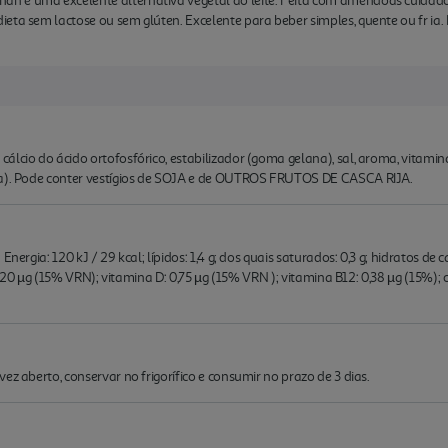
n é uma excelente alternativa vegetal ao leite. Feita com amêndoas cuida
eta sem lactose ou sem glúten. Excelente para beber simples, quente ou fr ia. 
lcio do ácido ortofosfórico, estabilizador (goma gelana), sal, aroma, vitaminas
ina). Pode conter vestígios de SOJA e de OUTROS FRUTOS DE CASCA RIJA.
nergia: 120 kJ / 29 kcal; lípidos: 1,4 g; dos quais saturados: 0,3 g; hidratos de ca
 A: 120 µg (15% VRN); vitamina D: 0,75 µg (15% VRN ); vitamina B12: 0,38 µg (15%
ez aberto, conservar no frigorífico e consumir no prazo de 3 dias.