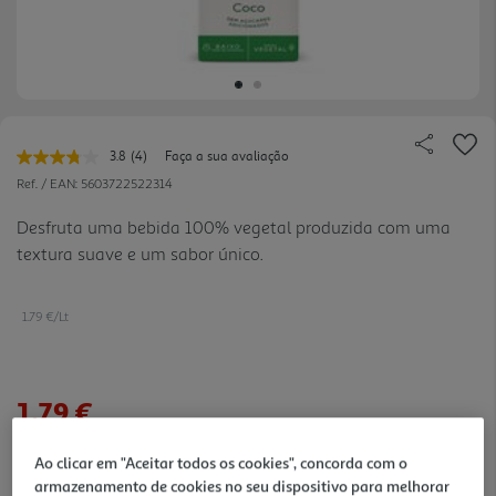
3.8
(4)
Faça a sua avaliação
Leu
4
Ref. / EAN:
5603722522314
avaliações.
Link
Desfruta uma bebida 100% vegetal produzida com uma
para
textura suave e um sabor único.
a
mesma
página.
1.79 €/Lt
1,79 €
Ao clicar em "Aceitar todos os cookies", concorda com o
Notas de preparação
armazenamento de cookies no seu dispositivo para melhorar