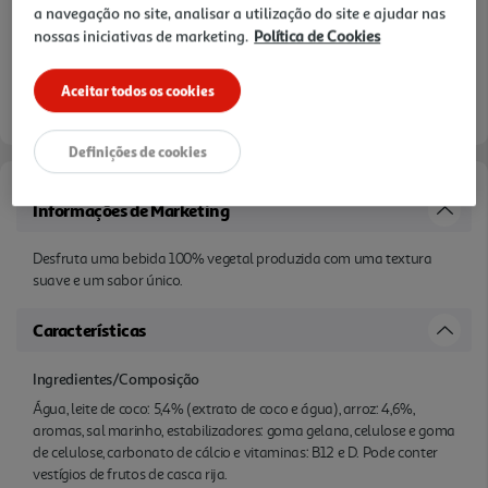
a navegação no site, analisar a utilização do site e ajudar nas
nossas iniciativas de marketing.
Política de Cookies
Aceitar todos os cookies
Definições de cookies
Informações de Marketing
Desfruta uma bebida 100% vegetal produzida com uma textura
suave e um sabor único.
Características
Ingredientes/Composição
Água, leite de coco: 5,4% (extrato de coco e água), arroz: 4,6%,
aromas, sal marinho, estabilizadores: goma gelana, celulose e goma
de celulose, carbonato de cálcio e vitaminas: B12 e D. Pode conter
vestígios de frutos de casca rija.