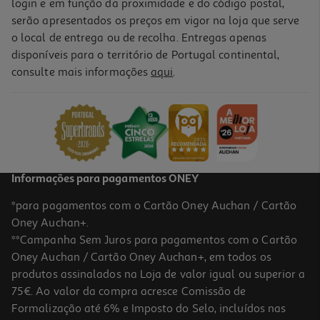
login e em função da proximidade e do código postal,
serão apresentados os preços em vigor na loja que serve
o local de entrega ou de recolha. Entregas apenas
disponíveis para o território de Portugal continental,
consulte mais informações
aqui
.
Informações para pagamentos ONEY
*para pagamentos com o Cartão Oney Auchan / Cartão
Oney Auchan+.
**Campanha Sem Juros para pagamentos com o Cartão
Oney Auchan / Cartão Oney Auchan+, em todos os
produtos assinalados na Loja de valor igual ou superior a
75€. Ao valor da compra acresce Comissão de
Formalização até 6% e Imposto do Selo, incluídos nas