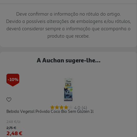
Deve confirmar a informação no rótulo do artigo.
Devido a possíveis alterações de embalagens e/ou rótulos,
deverá considerar sempre a informação que acompanha o
produto que recebe.
A Auchan sugere-lhe...
-10%
4.0
(4)
Bebida Vegetal Próvida Coco Bio Sem Glúten 1l
2.48 €/Lt
Price reduced from
to
2,75 €
2,48 €