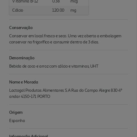
V itamina B-12
0.38
mcg
Cálcio
120.00
mg
Conservação
Conservar em local fresco e seco. Uma vez aberta a embalagem
conservar no frigorífico e consumir dentro de 3 dias.
Denominação
Bebida de coco e arroz com cálcio e vitaminas, UHT
Nome e Morada
Lactogal Produtos Alimentares S.A Rua do Campo Alegre 830 4º
andar 4150-171 PORTO
Origem
Espanha
Informação Adicional