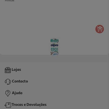
Promoção
4.4
(49)
Bebida Alpro De Coco 1l
Lojas
2.59 €/Lt
Contacto
2,59 €
Ajuda
Trocas e Devoluções