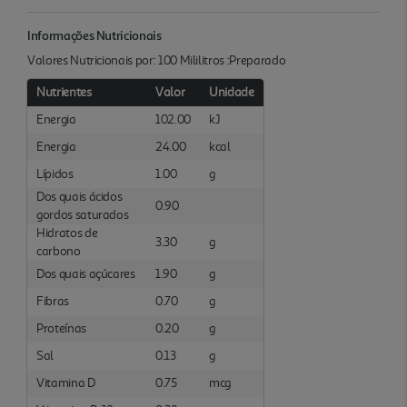
Informações Nutricionais
Valores Nutricionais por: 100 Mililitros :Preparado
Nutrientes
Valor
Unidade
Energia
102.00
kJ
Energia
24.00
kcal
Lípidos
1.00
g
Dos quais ácidos
0.90
gordos saturados
Hidratos de
3.30
g
carbono
Dos quais açúcares
1.90
g
Fibras
0.70
g
Proteínas
0.20
g
Sal
0.13
g
Vitamina D
0.75
mcg