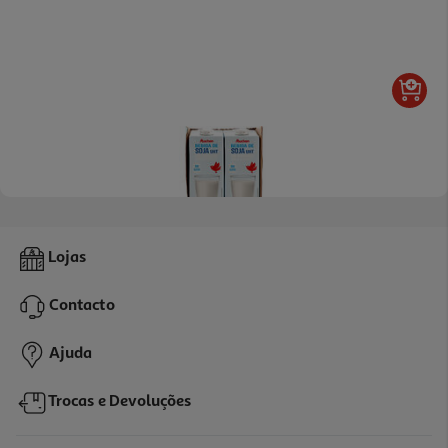
Bebida Soja Uht Auchan Sem Glúten E Sem Açúcares 6x1l
Lojas
0.79 €/Lt
Contacto
4,74 €
Ajuda
Trocas e Devoluções