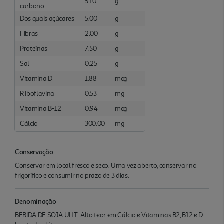
5.10
g
carbono
Dos quais açúcares
5.00
g
Fibras
2.00
g
Proteínas
7.50
g
Sal
0.25
g
Vitamina D
1.88
mcg
R iboflavina
0.53
mg
Vitamina B-12
0.94
mcg
Cálcio
300.00
mg
Conservação
Conservar em local fresco e seco. Uma vez aberto, conservar no
frigorífico e consumir no prazo de 3 dias.
Denominação
BEBIDA DE SOJA UHT. Alto teor em Cálcio e Vitaminas B2, B12 e D.