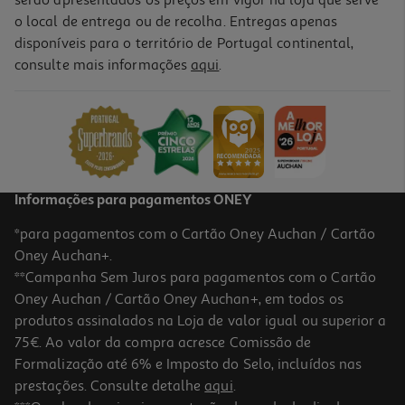
o local de entrega ou de recolha. Entregas apenas
disponíveis para o território de Portugal continental,
4.8
(4)
consulte mais informações
aqui
.
Bebida De Soja Auchan Com Adição De Cálcio 3x200ml
2.32 €/Lt
1,39 €
Informações para pagamentos ONEY
*para pagamentos com o Cartão Oney Auchan / Cartão
Oney Auchan+.
**Campanha Sem Juros para pagamentos com o Cartão
Oney Auchan / Cartão Oney Auchan+, em todos os
produtos assinalados na Loja de valor igual ou superior a
75€. Ao valor da compra acresce Comissão de
Formalização até 6% e Imposto do Selo, incluídos nas
prestações. Consulte detalhe
aqui
.
4.3
(8)
Bebida Soja Auchan Natural Bio 1l