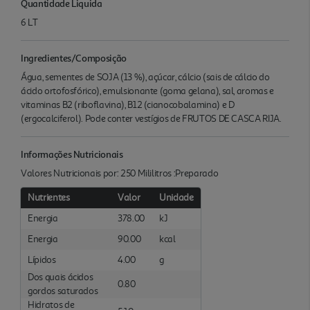
Quantidade Liquida
6 LT
Ingredientes/Composição
Água, sementes de SOJA (13 %), açúcar, cálcio (sais de cálcio do
ácido ortofosfórico), emulsionante (goma gelana), sal, aromas e
vitaminas B2 (riboflavina), B12 (cianocobalamina) e D
(ergocalciferol). Pode conter vestígios de FRUTOS DE CASCA RIJA.
Informações Nutricionais
Valores Nutricionais por: 250 Mililitros :Preparado
Nutrientes
Valor
Unidade
Energia
378.00
kJ
Energia
90.00
kcal
Lípidos
4.00
g
Dos quais ácidos
0.80
gordos saturados
Hidratos de