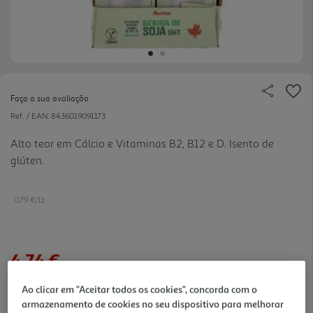
Faça a sua avaliação
Ref. / EAN:
8436019091173
Alto teor em Cálcio e Vitaminas B2, B12 e D. Isento de
glúten.
0.79 €/Lt
4,74 €
Ao clicar em "Aceitar todos os cookies", concorda com o
Notas de preparação
armazenamento de cookies no seu dispositivo para melhorar