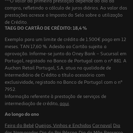
***O valor da primeira prestação depende do dia da
compra, refletindo o cálculo de juros diários. Ao valor das
0.94 €/Lt
prestações acresce o Imposto do Selo sobre a utilização
0,94 €
de Crédito.
TAEG DO CARTÃO DE CRÉDITO: 18,4 %
Exemplo para um limite de crédito de 1.500€ pago em 12
meses. TAN 17,60 %. Adesão ao Cartão sujeita a
aprovação. Informe-se junto do Oney Bank – Sucursal em
Portugal, registado no Banco de Portugal com o nº 881. A
Auchan Retail Portugal, S.A. atua na qualidade de
Intermediário de Crédito a título acessório com
exclusividade, registado no Banco de Portugal com o nº
7952.
Informação referente à prestação de serviços de
intermediação de crédito,
aqui
.
Bebida Vegetal Pleno Soja 1 L
Ao longo do ano
1.79 €/Lt
Feira do Bebé
Queijos, Vinhos e Enchidos
Carnaval
Dia
1,79 €
dos Namorados
Dia do Pai
Páscoa
Dia da Mãe
Regresso