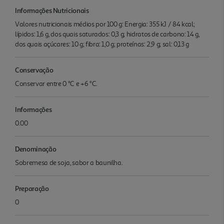
Informações Nutricionais
Valores nutricionais médios por 100 g: Energia: 355 kJ / 84 kcal;
lípidos: 1,6 g, dos quais saturados: 0,3 g; hidratos de carbono: 14 g,
dos quais açúcares: 10 g; fibra: 1,0 g; proteínas: 2,9 g; sal: 0,13 g
Conservação
Conservar entre 0 °C e +6 °C.
Informações
0.00
Denominação
Sobremesa de soja, sabor a baunilha.
Preparação
0