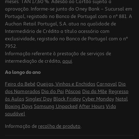
meses. TAN 17,60 %. Adesão ao Cartão sujeita a
aprovação. Informe-se junto do Oney Bank – Sucursal em
Portugal, registado no Banco de Portugal com o nº 881. A
Auchan Retail Portugal, S.A. atua na qualidade de
Intermediário de Crédito a título acessório com
exclusividade, registado no Banco de Portugal com o nº
7952.
Informação referente à prestação de serviços de
intermediação de crédito,
aqui
.
Ao longo do ano
Feira do Bebé
Queijos, Vinhos e Enchidos
Carnaval
Dia
dos Namorados
Dia do Pai
Páscoa
Dia da Mãe
Regresso
às Aulas
Singles' Day
Black Friday
Cyber Monday
Natal
Boxing Days
Samsung Unpacked
After Hours
Vida
saudável
Informação de
recolha de produto
.