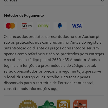
4.2
(6)
Cartões
Liegeois Chocolate Auchan Base Leite De Coco 4x95g
6.55 €/Kg
Métodos de Pagamento
2,49 €
Os preços dos produtos apresentados no site Auchan.pt
são os praticados nas compras online. Antes do registo e
autenticação do cliente os preços apresentados servem
apenas como referência e são os praticados para entregas
e recolhas no código postal 2650-435 Amadora. Após o
login e em função da proximidade e do código postal,
serão apresentados os preços em vigor na loja que serve
o local de entrega ou de recolha. Entregas apenas
disponíveis para o território de Portugal continental,
4.8
(4)
consulte mais informações
aqui
.
Sobremesa Andros Mousse Chocolate Vegan 2x55g
20.45 €/Kg
2,25 €