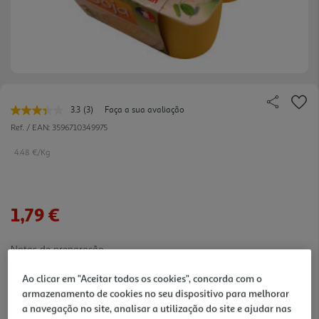
3.3
(3)
Faça a sua avaliação
Leu
3
Ref. / EAN:
3596710349975
avaliações.
Link
4.48 €/Kg
para
a
mesma
página.
1,79 €
Notas de preparação
Ao clicar em "Aceitar todos os cookies", concorda com o
armazenamento de cookies no seu dispositivo para melhorar
a navegação no site, analisar a utilização do site e ajudar nas