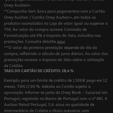
Oney Auchan+.
**Campanha Sem Juros para pagamentos com o Cartão
Oney Auchan / Cartão Oney Auchan+, em todos os
produtos assinalados na Loja de valor igual ou superior a
75€. Ao valor da compra acresce Comissão de
Formalização até 6% e Imposto do Selo, incluídos nas
prestações. Consulte detalhe
aqui
.
4.3
(4)
Natas Reina Do Céu 2x90g
***O valor da primeira prestação depende do dia da
compra, refletindo o cálculo de juros diários. Ao valor das
17.17 €/Kg
prestações acresce o Imposto do Selo sobre a utilização
3,09 €
de Crédito.
TAEG DO CARTÃO DE CRÉDITO: 18,4 %
Exemplo para um limite de crédito de 1.500€ pago em 12
meses. TAN 17,60 %. Adesão ao Cartão sujeita a
aprovação. Informe-se junto do Oney Bank – Sucursal em
Portugal, registado no Banco de Portugal com o nº 881. A
Auchan Retail Portugal, S.A. atua na qualidade de
Intermediário de Crédito a título acessório com