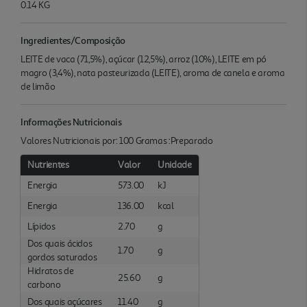
0.14 KG
Ingredientes/Composição
LEITE de vaca (71,5%), açúcar (12,5%), arroz (10%), LEITE em pó
magro (3,4%), nata pasteurizada (LEITE), aroma de canela e aroma
de limão
Informações Nutricionais
Valores Nutricionais por: 100 Gramas :Preparado
Nutrientes
Valor
Unidade
Energia
573.00
kJ
Energia
136.00
kcal
Lípidos
2.70
g
Dos quais ácidos
1.70
g
gordos saturados
Hidratos de
25.60
g
carbono
Dos quais açúcares
11.40
g