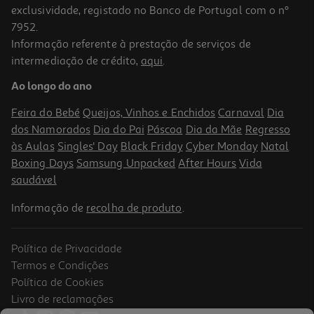
exclusividade, registado no Banco de Portugal com o nº
7952.
Informação referente à prestação de serviços de
4.0
(10)
intermediação de crédito,
aqui
.
Sobremesa A Leiteira Arroz Doce 4x115g
Ao longo do ano
6.07 €/Kg
Feira do Bebé
Queijos, Vinhos e Enchidos
Carnaval
Dia
2,79 €
dos Namorados
Dia do Pai
Páscoa
Dia da Mãe
Regresso
às Aulas
Singles' Day
Black Friday
Cyber Monday
Natal
Boxing Days
Samsung Unpacked
After Hours
Vida
saudável
Informação de
recolha de produto
.
Política de Privacidade
Termos e Condições
Política de Cookies
Livro de reclamações