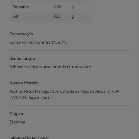
Proteínas
2.20
g
Sal
0.13
g
Conservação
Conservar no frio entre 1ºC e 7ºC
Denominação
Sobremesa láctea pasteurizada de arroz doce
Nome e Morada
Auchan Retail Portugal, S.A., Estrada de Paço de Arcos, n.º 48A
2770-129 Paço de Arcos
Origem
Espanha
Informação Adicional