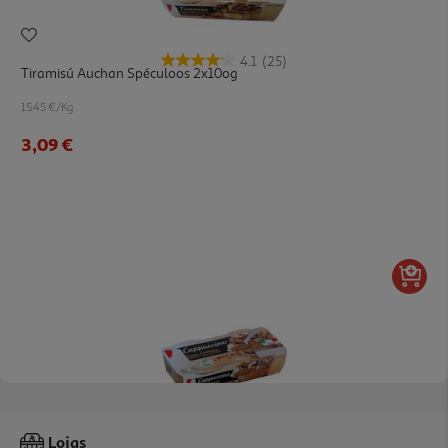
4.1
(25)
Tiramisú Auchan Spéculoos 2x10og
15.45 €/Kg
3,09 €
3.0
(3)
Cappuccino Auchan 2x90g
Lojas