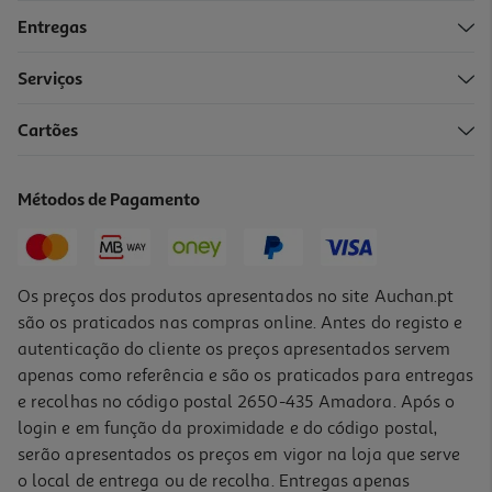
Entregas
-50%
Serviços
4.8
(14)
Cartões
Bifidus Danone Activia Líquido Morango E Kiwi 0% 4x155g
2.89 €/Kg
Métodos de Pagamento
Price reduced from
to
3,59 €
1,79 €
Promoção
Os preços dos produtos apresentados no site Auchan.pt
são os praticados nas compras online. Antes do registo e
autenticação do cliente os preços apresentados servem
apenas como referência e são os praticados para entregas
e recolhas no código postal 2650-435 Amadora. Após o
login e em função da proximidade e do código postal,
-43%
serão apresentados os preços em vigor na loja que serve
o local de entrega ou de recolha. Entregas apenas