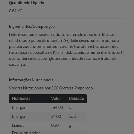
Quantidade Liquida
0.62 KG
Ingredientes/Composição
Leite desnatado pasteurizado, concentrado de sólidos lácteos
rehidratado, polpa de ananás (2%), leite desnatado em pó, nata
pasteurizada, aroma natural, corante (carotenos), edulcorantes
(sucralose e acessulfame K) e bifidobactérias e fermentos láticos. P
ode conter cereais com glúten, sementes de sésamo e frutos de
casca rija.
Informações Nutricionais
Valores Nutricionais por: 100 Gramas :Preparado
Nutrientes
Valor
Unidade
Energia
144.00
kJ
Energia
34.00
kcal
Lípidos
0.30
g
Dos quais ácidos