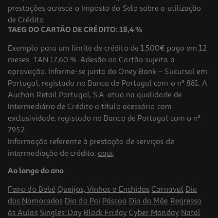
Price reduced from
to
prestações acresce o Imposto do Selo sobre a utilização
3,59 €
1,79 €
de Crédito.
Promoção
TAEG DO CARTÃO DE CRÉDITO: 18,4 %
Exemplo para um limite de crédito de 1.500€ pago em 12
meses. TAN 17,60 %. Adesão ao Cartão sujeita a
aprovação. Informe-se junto do Oney Bank – Sucursal em
Portugal, registado no Banco de Portugal com o nº 881. A
Auchan Retail Portugal, S.A. atua na qualidade de
Intermediário de Crédito a título acessório com
-41%
exclusividade, registado no Banco de Portugal com o nº
7952.
Informação referente à prestação de serviços de
4.7
(7)
intermediação de crédito,
aqui
.
Bifidus Danone Activia Lãquido Frutos Silvestres 4x155g
Ao longo do ano
3.21 €/Kg
Price reduced from
to
3,39 €
Feira do Bebé
Queijos, Vinhos e Enchidos
Carnaval
Dia
1,99 €
dos Namorados
Dia do Pai
Páscoa
Dia da Mãe
Regresso
Promoção
às Aulas
Singles' Day
Black Friday
Cyber Monday
Natal