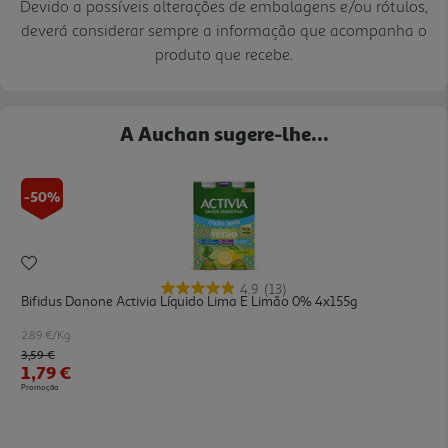
Devido a possíveis alterações de embalagens e/ou rótulos,
deverá considerar sempre a informação que acompanha o
produto que recebe.
A Auchan sugere-lhe...
-50%
4.9
(13)
Bifidus Danone Activia Líquido Lima E Limão 0% 4x155g
2.89 €/Kg
Price reduced from
to
3,59 €
1,79 €
Promoção