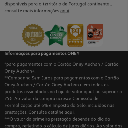
disponíveis para o território de Portugal continental,
5.0
(4)
consulte mais informações
aqui
.
Bifidus Danone Activia Líquido Aveia Linhaça 4x155g
3.21 €/Kg
Price reduced from
to
3,49 €
1,99 €
Promoção
Informações para pagamentos ONEY
*para pagamentos com o Cartão Oney Auchan / Cartão
Oney Auchan+.
**Campanha Sem Juros para pagamentos com o Cartão
Oney Auchan / Cartão Oney Auchan+, em todos os
-50%
produtos assinalados na Loja de valor igual ou superior a
75€. Ao valor da compra acresce Comissão de
Formalização até 6% e Imposto do Selo, incluídos nas
prestações. Consulte detalhe
aqui
.
4.8
(17)
Bifidus Danone Activia Líquido Pêssego E Maracujá 0% 4x155g
***O valor da primeira prestação depende do dia da
compra, refletindo o cálculo de juros diários. Ao valor das
2.89 €/Kg