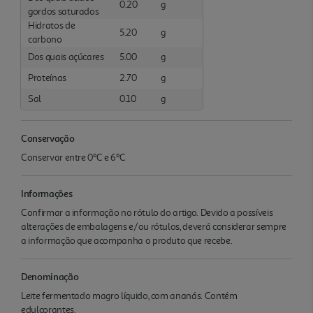
0.20
g
gordos saturados
Hidratos de
5.20
g
carbono
Dos quais açúcares
5.00
g
Proteínas
2.70
g
Sal
0.10
g
Conservação
Conservar entre 0ºC e 6ºC
Informações
Confirmar a informação no rótulo do artigo. Devido a possíveis
alterações de embalagens e/ou rótulos, deverá considerar sempre
a informação que acompanha o produto que recebe.
Denominação
Leite fermentado magro líquido, com ananás. Contém
edulcorantes.