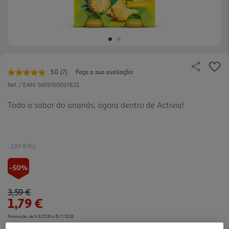
5.0
(7)
Faça a sua avaliação
Leu
7
Ref. / EAN:
5601050037821
avaliações.
Link
Todo o sabor do ananás, agora dentro de Activia!
para
a
mesma
página.
2.89 €/Kg
-50%
Price reduced from
to
3,59 €
1,79 €
Promoção:
de 5/8/2026 a 31/7/2028