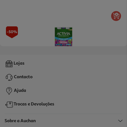
-50%
4.9
(12)
Bifidus Danone Activia Líquido Frutos Silvestres 0% 4x155g
Lojas
2.89 €/Kg
Price reduced from
to
3,59 €
Contacto
1,79 €
Promoção
Ajuda
Trocas e Devoluções
Sobre a Auchan