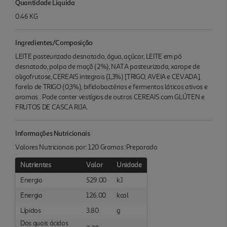
Quantidade Liquida
0.46 KG
Ingredientes/Composição
LEITE pasteurizado desnatado, água, açúcar, LEITE em pó
desnatado, polpa de maçã (2%), NATA pasteurizada, xarope de
oligofrutose, CEREAIS integrais (1,3%) [TRIGO, AVEIA e CEVADA],
farelo de TRIGO (0,3%), bifidobactérias e fermentos láticos ativos e
aromas . Pode conter vestígios de outros CEREAIS com GLÚTEN e
FRUTOS DE CASCA RIJA.
Informações Nutricionais
Valores Nutricionais por: 120 Gramas :Preparado
Nutrientes
Valor
Unidade
Energia
529.00
kJ
Energia
126.00
kcal
Lípidos
3.80
g
Dos quais ácidos