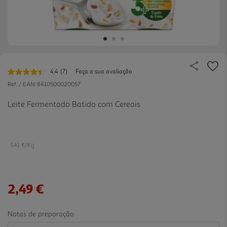
4.4
(7)
Faça a sua avaliação
Leu
7
Ref. / EAN:
8410500020057
avaliações.
Link
Leite Fermentado Batido com Cereais
para
a
mesma
página.
5.41 €/Kg
2,49 €
Notas de preparação