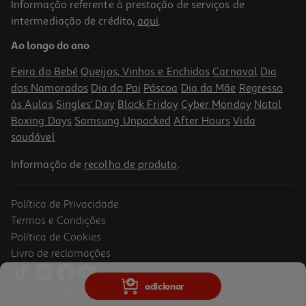
Informação referente à prestação de serviços de
5.0
(3)
intermediação de crédito,
aqui
.
Bifidus Activia Morango 000% 4x120g
Ao longo do ano
5.2 €/Kg
Feira do Bebé
Queijos, Vinhos e Enchidos
Carnaval
Dia
2,39 €
dos Namorados
Dia do Pai
Páscoa
Dia da Mãe
Regresso
às Aulas
Singles' Day
Black Friday
Cyber Monday
Natal
Boxing Days
Samsung Unpacked
After Hours
Vida
saudável
Informação de
recolha de produto
.
Política de Privacidade
Termos e Condições
Política de Cookies
Livro de reclamações
5.0
(4)
Iogurte Bifidus Activia Cereais 00% 4x115g
adicionar
© Auchan Retail Portugal
5.41 €/Kg