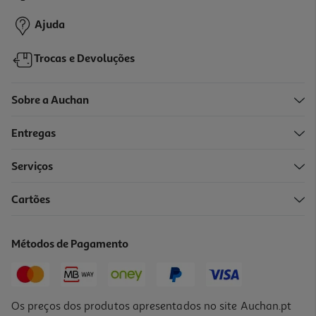
1,99 €
Promoção
Ajuda
Trocas e Devoluções
Sobre a Auchan
Entregas
Serviços
4.9
(8)
Cartões
Iogurte Activia Bifidus Aveia E Nozes 4x120g
5.41 €/Kg
Métodos de Pagamento
2,49 €
Os preços dos produtos apresentados no site Auchan.pt