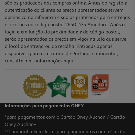
são os praticados nas compras online. Antes do registo e
autenticação do cliente os preços apresentados servem
apenas como referência e são os praticados para entregas
e recolhas no código postal 2650-435 Amadora. Após o
login e em função da proximidade e do código postal,
serão apresentados os preços em vigor na loja que serve
o local de entrega ou de recolha. Entregas apenas
disponíveis para o território de Portugal continental,
4.8
(6)
consulte mais informações
aqui
.
Iogurte Bifidus Activia Cereais 8 X115g
5.21 €/Kg
4,79 €
Informações para pagamentos ONEY
*para pagamentos com o Cartão Oney Auchan / Cartão
Oney Auchan+.
**Campanha Sem Juros para pagamentos com o Cartão