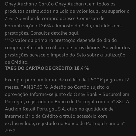
Oney Auchan / Cartão Oney Auchan+, em todos os
-20%
produtos assinalados na Loja de valor igual ou superior a
75€. Ao valor da compra acresce Comissão de
Formalização até 6% e Imposto do Selo, incluídos nas
prestações. Consulte detalhe
aqui
.
4.8
(13)
Iogurte Activia Bifidus Cremoso Coco 4x115g
***O valor da primeira prestação depende do dia da
compra, refletindo o cálculo de juros diários. Ao valor das
4.33 €/Kg
Price reduced from
to
prestações acresce o Imposto do Selo sobre a utilização
2,49 €
1,99 €
de Crédito.
Promoção
TAEG DO CARTÃO DE CRÉDITO: 18,4 %
Exemplo para um limite de crédito de 1.500€ pago em 12
meses. TAN 17,60 %. Adesão ao Cartão sujeita a
aprovação. Informe-se junto do Oney Bank – Sucursal em
Portugal, registado no Banco de Portugal com o nº 881. A
Auchan Retail Portugal, S.A. atua na qualidade de
Intermediário de Crédito a título acessório com
exclusividade, registado no Banco de Portugal com o nº
7952.