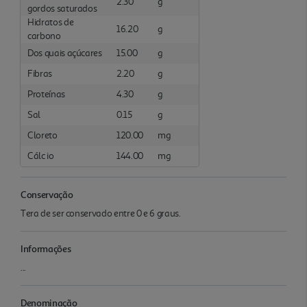
2.30
g
gordos saturados
Hidratos de
16.20
g
carbono
Dos quais açúcares
15.00
g
Fibras
2.20
g
Proteínas
4.30
g
Sal
0.15
g
Cloreto
120.00
mg
Cálc io
144.00
mg
Conservação
Tera de ser conservado entre 0 e 6 graus.
Informações
...
Denominação