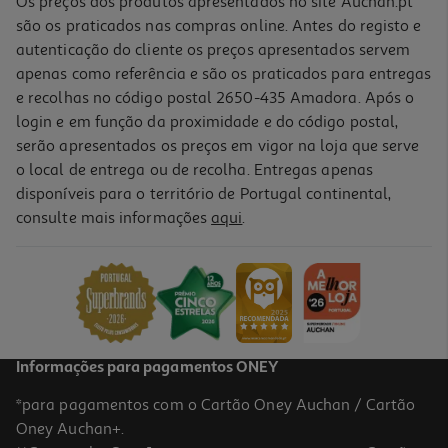
Os preços dos produtos apresentados no site Auchan.pt
são os praticados nas compras online. Antes do registo e
autenticação do cliente os preços apresentados servem
apenas como referência e são os praticados para entregas
e recolhas no código postal 2650-435 Amadora. Após o
login e em função da proximidade e do código postal,
-50%
serão apresentados os preços em vigor na loja que serve
o local de entrega ou de recolha. Entregas apenas
disponíveis para o território de Portugal continental,
4.8
(5)
consulte mais informações
aqui
.
Bifidus Líquido Activia Aveia Noz 000% 4x155g
2.89 €/Kg
Price reduced from
to
3,59 €
1,79 €
Promoção
Informações para pagamentos ONEY
*para pagamentos com o Cartão Oney Auchan / Cartão
Oney Auchan+.