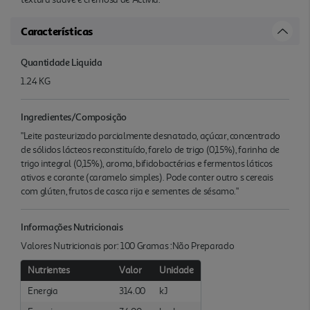
Características
Quantidade Liquida
1.24 KG
Ingredientes/Composição
"Leite pasteurizado parcialmente desnatado, açúcar, concentrado
de sólidos lácteos reconstituído, farelo de trigo (0,15%), farinha de
trigo integral (0,15%), aroma, bifidobactérias e fermentos láticos
ativos e corante (caramelo simples). Pode conter outro s cereais
com glúten, frutos de casca rija e sementes de sésamo."
Informações Nutricionais
Valores Nutricionais por: 100 Gramas :Não Preparado
Nutrientes
Valor
Unidade
Energia
314.00
kJ