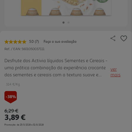
5.0
(7)
Faça a sua avaliação
Leu
7
Ref. / EAN:
5601050037111
avaliações.
Link
Desfrute dos Activia líquidos Sementes e Cereais -
para
uma prática combinação da experiência crocante
a
ver
mesma
das sementes e cereais com a textura suave e
mais
página.
cremosa de Activia.
3.14 €/Kg
-38%
Price reduced from
to
6,29 €
3,89 €
Promoção:
de 25/3/2026 a 31/8/2026