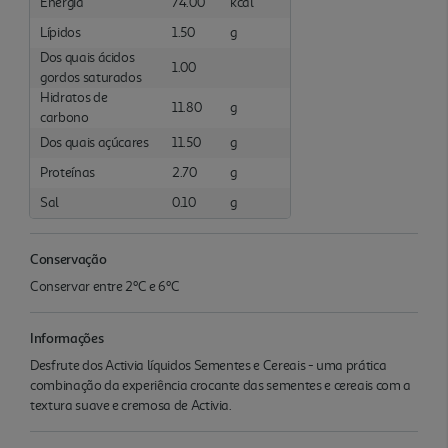
Energia
74.00
kcal
Lípidos
1.50
g
Dos quais ácidos
1.00
gordos saturados
Hidratos de
11.80
g
carbono
Dos quais açúcares
11.50
g
Proteínas
2.70
g
Sal
0.10
g
Conservação
Conservar entre 2ºC e 6ºC
Informações
Desfrute dos Activia líquidos Sementes e Cereais - uma prática
combinação da experiência crocante das sementes e cereais com a
textura suave e cremosa de Activia.