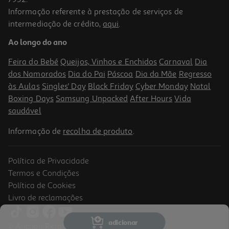
Informação referente à prestação de serviços de
4.9
(13)
intermediação de crédito,
aqui
.
Bifidus Danone Activia Líquido Lima E Limão 0% 4x155g
Ao longo do ano
2.89 €/Kg
Price reduced from
to
3,59 €
Feira do Bebé
Queijos, Vinhos e Enchidos
Carnaval
Dia
1,79 €
dos Namorados
Dia do Pai
Páscoa
Dia da Mãe
Regresso
Promoção
às Aulas
Singles' Day
Black Friday
Cyber Monday
Natal
Boxing Days
Samsung Unpacked
After Hours
Vida
saudável
Informação de
recolha de produto
.
Política de Privacidade
-50%
Termos e Condições
Política de Cookies
Livro de reclamações
4.9
(12)
Bifidus Danone Activia Líquido Frutos Silvestres 0% 4x155g
adicionar
© Auchan Retail Portugal