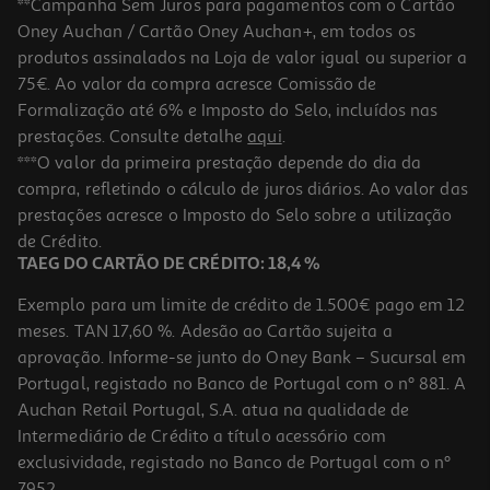
**Campanha Sem Juros para pagamentos com o Cartão
Oney Auchan / Cartão Oney Auchan+, em todos os
produtos assinalados na Loja de valor igual ou superior a
75€. Ao valor da compra acresce Comissão de
Formalização até 6% e Imposto do Selo, incluídos nas
prestações. Consulte detalhe
aqui
.
4.8
(8)
Bifidus Danone Activia Lãquido Morango 4x155g
***O valor da primeira prestação depende do dia da
compra, refletindo o cálculo de juros diários. Ao valor das
3.21 €/Kg
prestações acresce o Imposto do Selo sobre a utilização
1,99 €
de Crédito.
TAEG DO CARTÃO DE CRÉDITO: 18,4 %
Exemplo para um limite de crédito de 1.500€ pago em 12
meses. TAN 17,60 %. Adesão ao Cartão sujeita a
aprovação. Informe-se junto do Oney Bank – Sucursal em
Portugal, registado no Banco de Portugal com o nº 881. A
Auchan Retail Portugal, S.A. atua na qualidade de
Intermediário de Crédito a título acessório com
-50%
exclusividade, registado no Banco de Portugal com o nº
7952.