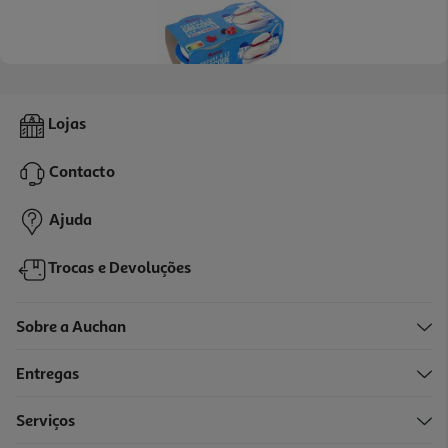
4.4
(25)
Iogurte Auchan Grego Amora E Framboesa 4x150g
Lojas
3.32 €/Kg
Contacto
1,99 €
Ajuda
Trocas e Devoluções
Sobre a Auchan
Entregas
Serviços