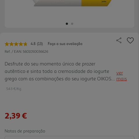
4.8
(13)
Faça a sua avaliação
Leu
13
Ref. / EAN:
5601050036626
avaliações.
Link
Desfrute do seu momento único de prazer
para
autêntico e sinta toda a cremosidade do iogurte
a
ver
mesma
grego com as combinações do seu iogurte OIKOS
mais
página.
com os mais surpreendentes sabores, numa
5.43 €/Kg
experiência única de prazer.
2,39 €
Notas de preparação