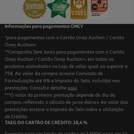
1,79 €
Informações para pagamentos ONEY
*para pagamentos com o Cartão Oney Auchan / Cartão
Oney Auchan+.
**Campanha Sem Juros para pagamentos com o Cartão
Oney Auchan / Cartão Oney Auchan+, em todos os
produtos assinalados na Loja de valor igual ou superior a
75€. Ao valor da compra acresce Comissão de
Formalização até 6% e Imposto do Selo, incluídos nas
prestações. Consulte detalhe
aqui
.
4.7
(15)
Iogurte Auchan Grego Com Pedaços De Morango Sem Glúten
***O valor da primeira prestação depende do dia da
4x125g
compra, refletindo o cálculo de juros diários. Ao valor das
3.3 €/Kg
prestações acresce o Imposto do Selo sobre a utilização
1,65 €
de Crédito.
TAEG DO CARTÃO DE CRÉDITO: 18,4 %
Exemplo para um limite de crédito de 1.500€ pago em 12