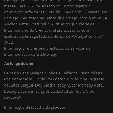
meses. TAN 17,60 %. Adesão ao Cartão sujeita a
aprovação. Informe-se junto do Oney Bank – Sucursal em
Portugal, registado no Banco de Portugal com o nº 881. A
Auchan Retail Portugal, S.A. atua na qualidade de
Intermediário de Crédito a título acessório com
exclusividade, registado no Banco de Portugal com o nº
7952.
Informação referente à prestação de serviços de
4.6
(19)
intermediação de crédito,
aqui
.
Iogurte Grego Auchan Com Açucar Mascavado 1kg
Ao longo do ano
2.89 €/Kg
Feira do Bebé
Queijos, Vinhos e Enchidos
Carnaval
Dia
2,89 €
dos Namorados
Dia do Pai
Páscoa
Dia da Mãe
Regresso
às Aulas
Singles' Day
Black Friday
Cyber Monday
Natal
Boxing Days
Samsung Unpacked
After Hours
Vida
saudável
Informação de
recolha de produto
.