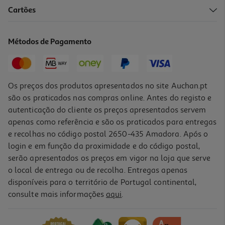
4.3
(13)
Cartões
Iogurte Auchan Grego Natural Açúcarado 4x125g
3.3 €/Kg
Métodos de Pagamento
1,65 €
Os preços dos produtos apresentados no site Auchan.pt
são os praticados nas compras online. Antes do registo e
autenticação do cliente os preços apresentados servem
apenas como referência e são os praticados para entregas
e recolhas no código postal 2650-435 Amadora. Após o
login e em função da proximidade e do código postal,
serão apresentados os preços em vigor na loja que serve
o local de entrega ou de recolha. Entregas apenas
disponíveis para o território de Portugal continental,
4.5
(11)
consulte mais informações
aqui
.
Iogurte Auchan Grego Stracciatella Sem Glúten 4x125g
3.58 €/Kg