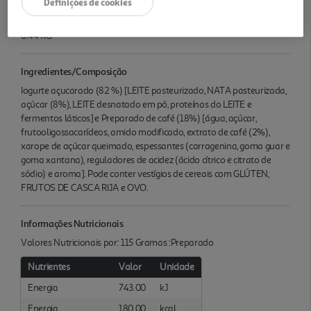
Definições de cookies
Quantidade Liquida
0.44 KG
Ingredientes/Composição
Iogurte açucarado (82 %) [LEITE pasteurizado, NATA pasteurizada,
açúcar (8%), LEITE desnatado em pó, proteínas do LEITE e
fermentos láticos] e Preparado de café (18%) [água, açúcar,
frutooligossacarídeos, amido modificado, extrato de café (2%),
xarope de açúcar queimado, espessantes (carragenina, goma guar e
goma xantana), reguladores de acidez (ácido cítrico e citrato de
sódio) e aroma]. Pode conter vestígios de cereais com GLÚTEN,
FRUTOS DE CASCA RIJA e OVO.
Informações Nutricionais
Valores Nutricionais por: 115 Gramas :Preparado
Nutrientes
Valor
Unidade
Energia
743.00
kJ
Energia
180.00
kcal