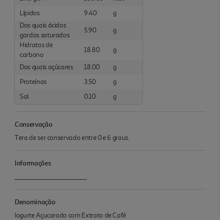
Lípidos
9.40
g
Dos quais ácidos
5.90
g
gordos saturados
Hidratos de
18.80
g
carbono
Dos quais açúcares
18.00
g
Proteínas
3.50
g
Sal
0.10
g
Conservação
Tera de ser conservado entre 0 e 6 graus.
Informações
______________________
Denominação
Iogurte Açucarado com Extrato de Café