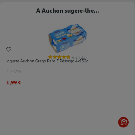
A Auchan sugere-lhe...
4.8
(23)
Iogurte Auchan Grego Pera E Pêssego 4x150g
3.32 €/Kg
1,99 €