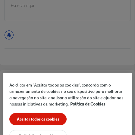
Informações de Marketing
Ao clicar em "Aceitar todos os cookies", concorda com o
armazenamento de cookies no seu dispositivo para melhorar
Desfrute do seu momento único de prazer autêntico e sinta toda a
a navegação no site, analisar a utilização do site e ajudar nas
cremosidade do iogurte grego com as combinações do seu iogurte
nossas iniciativas de marketing.
Política de Cookies
OIKOS com os mais surpreendentes sabores, numa experiência
única de prazer.
Aceitar todos os cookies
Características