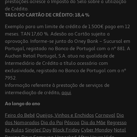
prestações acresce o Imposto do Selo sobre a utilização
2,99 €
de Crédito.
TAEG DO CARTÃO DE CRÉDITO: 18,4 %
Exemplo para um limite de crédito de 1.500€ pago em 12
meses. TAN 17,60 %. Adesão ao Cartão sujeita a
aprovação. Informe-se junto do Oney Bank – Sucursal em
Portugal, registado no Banco de Portugal com o nº 881. A
Auchan Retail Portugal, S.A. atua na qualidade de
Intermediário de Crédito a título acessório com
exclusividade, registado no Banco de Portugal com o nº
7952.
Informação referente à prestação de serviços de
4.9
(104)
intermediação de crédito,
aqui
.
Kefir Nestlé Morango 6x100g
Ao longo do ano
4.98 €/Kg
Feira do Bebé
Queijos, Vinhos e Enchidos
Carnaval
Dia
2,99 €
dos Namorados
Dia do Pai
Páscoa
Dia da Mãe
Regresso
às Aulas
Singles' Day
Black Friday
Cyber Monday
Natal