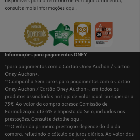
disponíveis para o território de Portugal continental,
4.8
(79)
consulte mais informações
aqui
.
Kefir Nestlé Natural 0% 500g
3.98 €/Kg
Price reduced from
to
2,84 €
1,99 €
Promoção
Informações para pagamentos ONEY
*para pagamentos com o Cartão Oney Auchan / Cartão
Oney Auchan+.
**Campanha Sem Juros para pagamentos com o Cartão
Oney Auchan / Cartão Oney Auchan+, em todos os
produtos assinalados na Loja de valor igual ou superior a
75€. Ao valor da compra acresce Comissão de
Formalização até 6% e Imposto do Selo, incluídos nas
prestações. Consulte detalhe
aqui
.
4.8
(82)
Kefir Nestlé Natural 0% 6x100g
***O valor da primeira prestação depende do dia da
compra, refletindo o cálculo de juros diários. Ao valor das
4.98 €/Kg