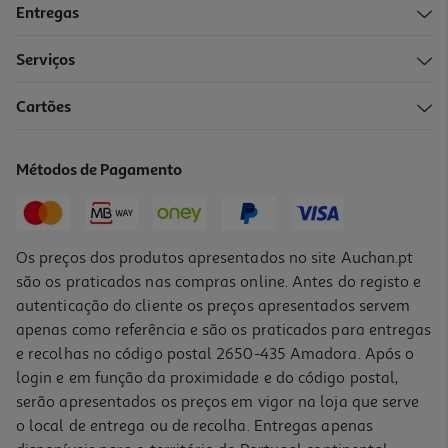
Entregas
-30%
Serviços
4.8
(79)
Cartões
Kefir Nestlé Natural 500g
3.98 €/Kg
Métodos de Pagamento
Price reduced from
to
2,84 €
1,99 €
Promoção
Os preços dos produtos apresentados no site Auchan.pt
são os praticados nas compras online. Antes do registo e
autenticação do cliente os preços apresentados servem
apenas como referência e são os praticados para entregas
e recolhas no código postal 2650-435 Amadora. Após o
login e em função da proximidade e do código postal,
-30%
serão apresentados os preços em vigor na loja que serve
o local de entrega ou de recolha. Entregas apenas