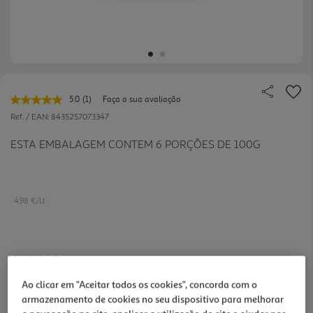
5.0
(1)
Faça a sua avaliação
Leu
uma
Ref. / EAN:
8435257073347
avaliação.
Link
ESTA EMBALAGEM CONTEM 6 PORÇÕES DE 100G
para
a
mesma
página.
4.98 €/Lt
2,99 €
Ao clicar em "Aceitar todos os cookies", concorda com o
Notas de preparação
armazenamento de cookies no seu dispositivo para melhorar