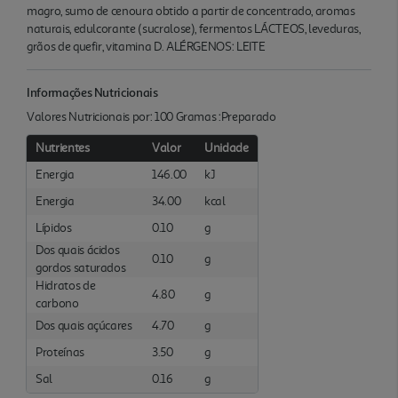
magro, sumo de cenoura obtido a partir de concentrado, aromas
naturais, edulcorante (sucralose), fermentos LÁCTEOS, leveduras,
grãos de quefir, vitamina D. ALÉRGENOS: LEITE
Informações Nutricionais
Valores Nutricionais por: 100 Gramas :Preparado
Nutrientes
Valor
Unidade
Energia
146.00
kJ
Energia
34.00
kcal
Lípidos
0.10
g
Dos quais ácidos
0.10
g
gordos saturados
Hidratos de
4.80
g
carbono
Dos quais açúcares
4.70
g
Proteínas
3.50
g
Sal
0.16
g