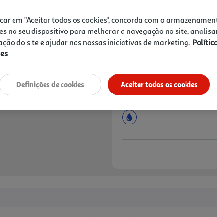
Price reduced from
to
3,54 €
2,99 €
icar em "Aceitar todos os cookies", concorda com o armazenamen
Promoção:
de 5/8/2026 a 18/8/2026
es no seu dispositivo para melhorar a navegação no site, analisa
zação do site e ajudar nas nossas iniciativas de marketing.
Polític
Notas de preparação
ies
Definições de cookies
Aceitar todos os cookies