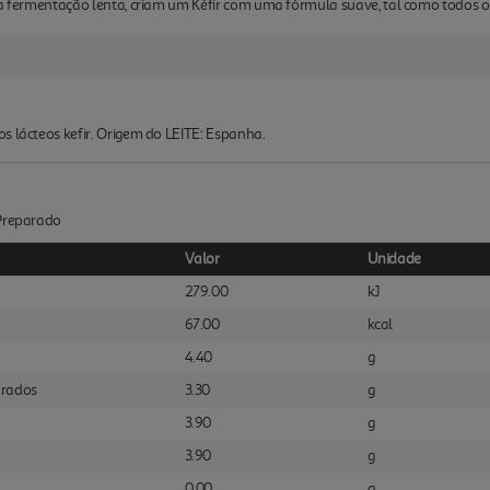
sa fermentação lenta, criam um Kéfir com uma fórmula suave, tal como todos os
s lácteos kefir. Origem do LEITE: Espanha.
:Preparado
Valor
Unidade
279.00
kJ
67.00
kcal
4.40
g
urados
3.30
g
3.90
g
3.90
g
0.00
g