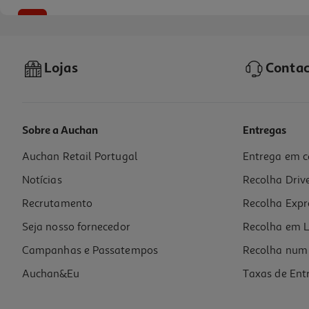
-39%
Lojas
Contac
Sobre a Auchan
Entregas
Auchan Retail Portugal
Entrega em c
Kefir Nestlé Natural 150g
Notícias
Recolha Driv
7.27 €/Kg
Price reduced from
to
1,78 €
Recrutamento
Recolha Expr
1,09 €
Promoção
Seja nosso fornecedor
Recolha em L
Campanhas e Passatempos
Recolha num 
Auchan&Eu
Taxas de Ent