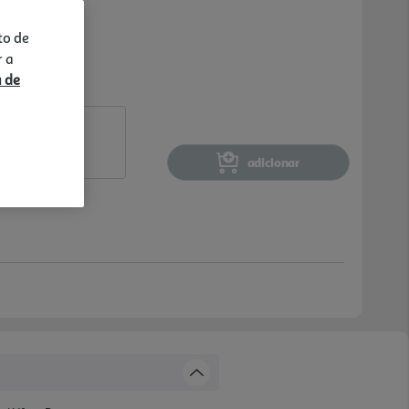
to de
r a
a de
adicionar