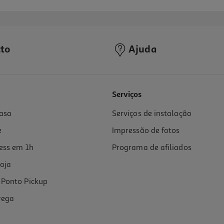
to
Ajuda
4.8
(67)
Serviços
asa
Serviços de instalação
e
Impressão de fotos
ess em 1h
Programa de afiliados
oja
Ponto Pickup
rega