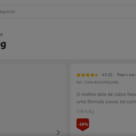
squisar
ol
0g
4.5
(2)
Faça a sua 
Leu
2
Ref. / EAN:
8424790111081
avaliações.
Link
O melhor leite de cabra fre
para
uma fórmula suave, tal como
a
mesma
página.
5.98 €/Kg
-16%
Next