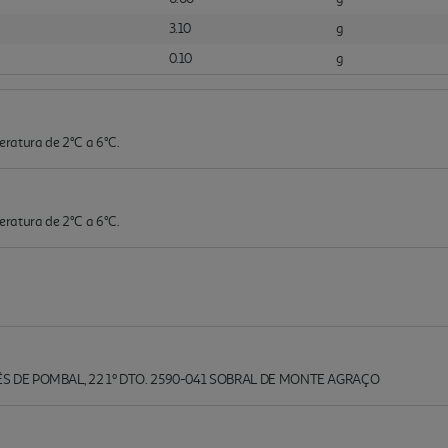
3.10
g
0.10
g
ratura de 2°C a 6°C.
ratura de 2°C a 6°C.
ÊS DE POMBAL, 22 1º DTO. 2590-041 SOBRAL DE MONTE AGRAÇO