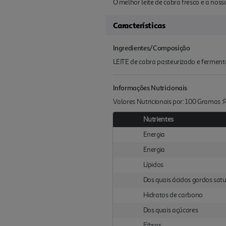
O melhor leite de cabra fresco e a nos
Características
Ingredientes/Composição
LEITE de cabra pasteurizado e fermento
Informações Nutricionais
Valores Nutricionais por: 100 Gramas 
Nutrientes
Energia
Energia
Lípidos
Dos quais ácidos gordos sat
Hidratos de carbono
Dos quais açúcares
Fibras