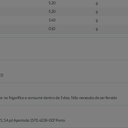
5.20
g
5.20
g
3.40
g
0.10
g
 D
o frigorífico e consumir dentro de 3 dias. Não necessita de ser fervido
SA pt:Apartado 1570, 4108-007 Porto