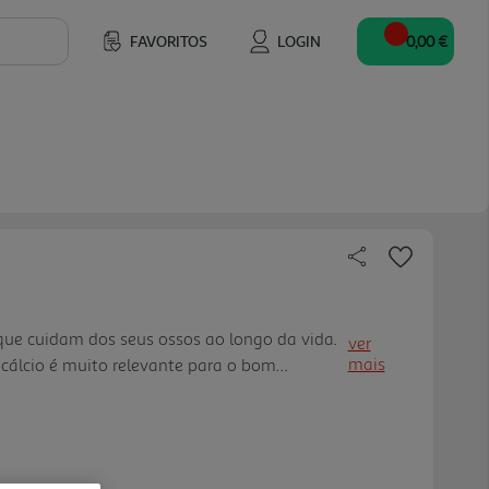
FAVORITOS
LOGIN
0,00 €
ue cuidam dos seus ossos ao longo da vida.
ver
mais
 cálcio é muito relevante para o bom
e, numa fase mais tardia, na manutenção e
saúde óssea.