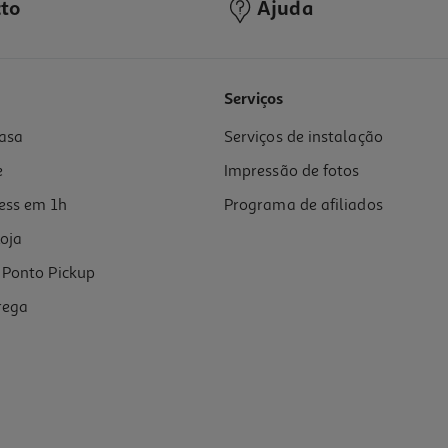
to
Ajuda
5.0
(7)
Serviços
asa
Serviços de instalação
e
Impressão de fotos
ess em 1h
Programa de afiliados
oja
Ponto Pickup
rega