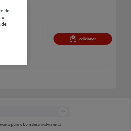
to de
r a
a de
adicionar
relevante para o bom desenvolvimento