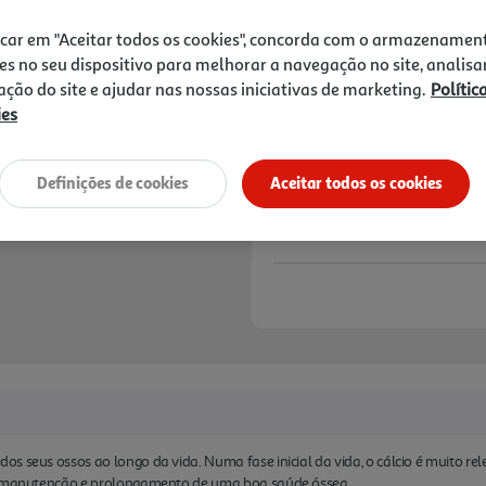
6,12 €
icar em "Aceitar todos os cookies", concorda com o armazenamen
Notas de preparação
es no seu dispositivo para melhorar a navegação no site, analisa
zação do site e ajudar nas nossas iniciativas de marketing.
Polític
ies
Definições de cookies
Aceitar todos os cookies
os seus ossos ao longo da vida. Numa fase inicial da vida, o cálcio é muito 
na manutenção e prolongamento de uma boa saúde óssea.