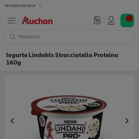
RESERVAR
ENTREGA
Pesquisar
Iogurte Lindahls Stracciatella Proteina
160g
Previous
Ne