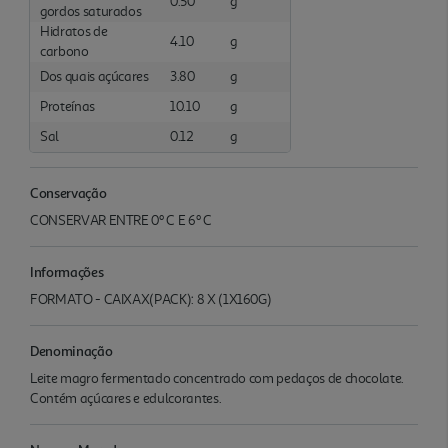
0.50
g
gordos saturados
Hidratos de
4.10
g
carbono
Dos quais açúcares
3.80
g
Proteínas
10.10
g
Sal
0.12
g
Conservação
CONSERVAR ENTRE 0º C E 6º C
Informações
FORMATO - CAIXAX(PACK): 8 X (1X160G)
Denominação
Leite magro fermentado concentrado com pedaços de chocolate.
Contém açúcares e edulcorantes.