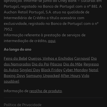
aprovação. Informe-se junto do Oney Bank – Sucursal em
Portugal, registado no Banco de Portugal com o nº 881. A
Auchan Retail Portugal, S.A. atua na qualidade de
Intermediário de Crédito a título acessório com
exclusividade, registado no Banco de Portugal com o nº
7952.
Informação referente à prestação de serviços de
4.8
(4)
intermediação de crédito,
aqui
.
Iogurte Sólido Lindahls Limão Cookies 160g
Ao longo do ano
6.81 €/Kg
Feira do Bebé
Queijos, Vinhos e Enchidos
Carnaval
Dia
1,09 €
dos Namorados
Dia do Pai
Páscoa
Dia da Mãe
Regresso
às Aulas
Singles' Day
Black Friday
Cyber Monday
Natal
Boxing Days
Samsung Unpacked
After Hours
Vida
saudável
Informação de
recolha de produto
.
Política de Privacidade