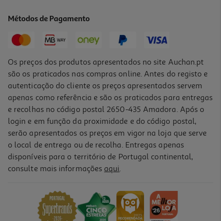
6.81 €/Kg
Métodos de Pagamento
1,09 €
Os preços dos produtos apresentados no site Auchan.pt
são os praticados nas compras online. Antes do registo e
autenticação do cliente os preços apresentados servem
apenas como referência e são os praticados para entregas
e recolhas no código postal 2650-435 Amadora. Após o
login e em função da proximidade e do código postal,
-33%
serão apresentados os preços em vigor na loja que serve
o local de entrega ou de recolha. Entregas apenas
disponíveis para o território de Portugal continental,
3.7
(3)
consulte mais informações
aqui
.
Iogurte Proteina Mimosa Stracciatella 2x140g
6.04 €/Kg
Price reduced from
to
2,52 €
1,69 €
Promoção