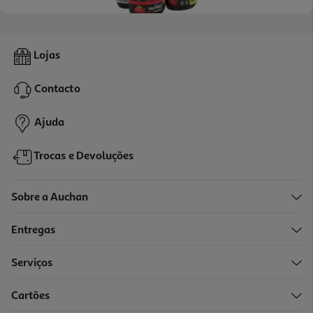
5.0
(1)
Iogurte Yopro Morango 4x120g
Lojas
6.23 €/Kg
Price reduced from
to
4,69 €
Contacto
2,99 €
Promoção
Ajuda
Trocas e Devoluções
Sobre a Auchan
Entregas
Serviços
4.8
(6)
Cartões
Iogurte Sólido Lindahls Morango Lima 160g