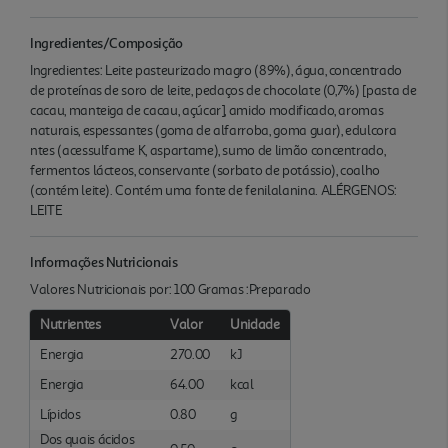
Ingredientes/Composição
Ingredientes: Leite pasteurizado magro (89%), água, concentrado
de proteínas de soro de leite, pedaços de chocolate (0,7%) [pasta de
cacau, manteiga de cacau, açúcar], amido modificado, aromas
naturais, espessantes (goma de alfarroba, goma guar), edulcora
ntes (acessulfame K, aspartame), sumo de limão concentrado,
fermentos lácteos, conservante (sorbato de potássio), coalho
(contém leite). Contém uma fonte de fenilalanina. ALÉRGENOS:
LEITE
Informações Nutricionais
Valores Nutricionais por: 100 Gramas :Preparado
Nutrientes
Valor
Unidade
Energia
270.00
kJ
Energia
64.00
kcal
Lípidos
0.80
g
Dos quais ácidos