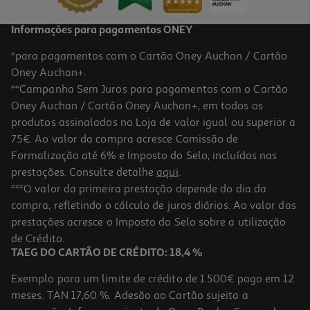
Informações para pagamentos ONEY
*para pagamentos com o Cartão Oney Auchan / Cartão
Oney Auchan+.
**Campanha Sem Juros para pagamentos com o Cartão
Oney Auchan / Cartão Oney Auchan+, em todos os
-36%
produtos assinalados na Loja de valor igual ou superior a
75€. Ao valor da compra acresce Comissão de
Formalização até 6% e Imposto do Selo, incluídos nas
prestações. Consulte detalhe
aqui
.
5.0
(3)
Iogurte Lindahls Ananas Coco 160g
***O valor da primeira prestação depende do dia da
compra, refletindo o cálculo de juros diários. Ao valor das
6.81 €/Kg
Price reduced from
to
prestações acresce o Imposto do Selo sobre a utilização
1,70 €
1,09 €
de Crédito.
Promoção
TAEG DO CARTÃO DE CRÉDITO: 18,4 %
Exemplo para um limite de crédito de 1.500€ pago em 12
meses. TAN 17,60 %. Adesão ao Cartão sujeita a