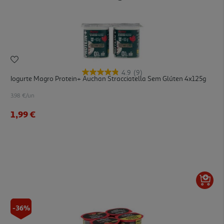
4.9
(9)
Iogurte Magro Protein+ Auchan Stracciatella Sem Glúten 4x125g
3.98 €/un
1,99 €
-36%