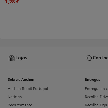
1,28 €
Lojas
Contac
Sobre a Auchan
Entregas
Auchan Retail Portugal
Entrega em c
Iogurte Mimosa Sem Lactose Magro Natural 4x125g
Notícias
Recolha Driv
4.35 €/Kg
Recrutamento
Recolha Expr
2,09 €