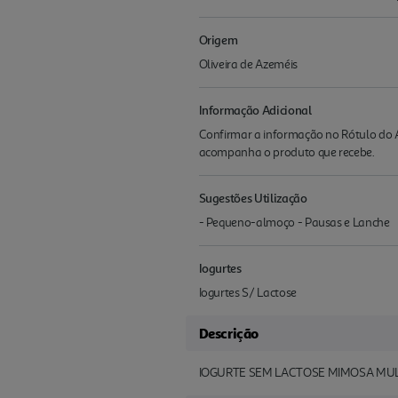
Origem
Oliveira de Azeméis
Informação Adicional
Confirmar a informação no Rótulo do A
acompanha o produto que recebe.
Sugestões Utilização
- Pequeno-almoço - Pausas e Lanche
Iogurtes
Iogurtes S/ Lactose
Descrição
IOGURTE SEM LACTOSE MIMOSA MU