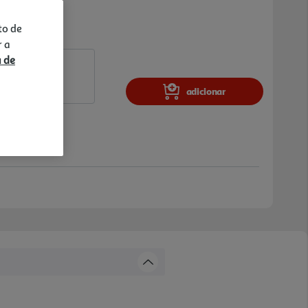
to de
r a
a de
adicionar