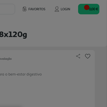
FAVORITOS
LOGIN
0,00 €
 8x120g
avaliação
ara o bem-estar digestivo