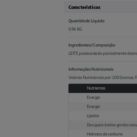
Características
Quantidade Liquida
0.96 KG
Ingredientes/Composição
LEITE pasteurizado parcialmente de
Informações Nutricionais
Valores Nutricionais por: 100 Gramas 
Nutrientes
Energia
Energia
Lípidos
Dos quais ácidos gordos sat
Hidratos de carbono