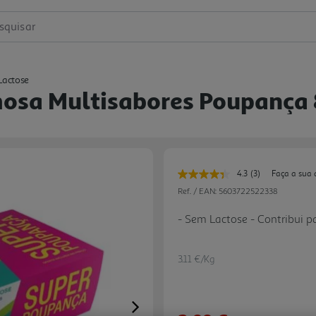
squisar
Lactose
mosa Multisabores Poupança
4.3
(3)
Faça a sua 
Leu
3
Ref. / EAN:
5603722522338
avaliações.
Link
- Sem Lactose - Contribui p
para
a
mesma
página.
3.11 €/Kg
Next