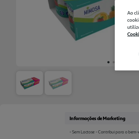
Ao cl
cooki
utili
Cook
Informações de Marketing
- Sem Lactose - Contribui para o bem-e