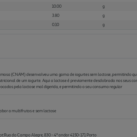
10.00
g
3.80
g
0.10
g
imosa (CNAM) desenvolveu uma gama de iogurtes sem lactose, permitindo que
icional de um iogurte. Aqui a lactose é previamente desdobrada nos seus com
ocados pela lactose mal digerida, e permitindo o seu consumo regular
bor a multifrutos e sem lactose
t:Rua do Campo Alegre, 830 - 4º andar 4150-171 Porto