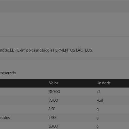
snatado, LEITE em pó desnatado e FERMENTOS LÁCTEOS.
:Preparado
Valor
Unidade
310.00
kJ
73.00
kcal
1.50
g
urados
1.00
g
10.00
g