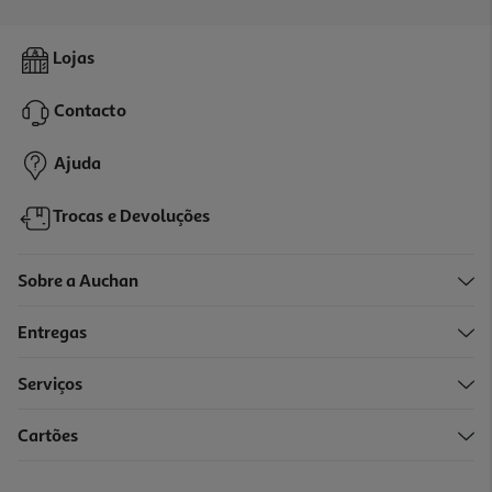
Arroz Saitaku Sushi 500g
Lojas
5.18 €/Kg
Contacto
2,59 €
Ajuda
Trocas e Devoluções
Sobre a Auchan
Entregas
Serviços
Cartões
Arroz Saitaku Poke 500g
7 €/Kg