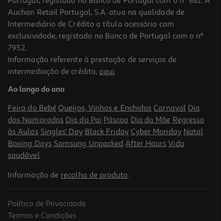
Portugal, registado no Banco de Portugal com o nº 881. A
Auchan Retail Portugal, S.A. atua na qualidade de
Intermediário de Crédito a título acessório com
exclusividade, registado no Banco de Portugal com o nº
7952.
Informação referente à prestação de serviços de
intermediação de crédito,
aqui
.
Ao longo do ano
Feira do Bebé
Queijos, Vinhos e Enchidos
Carnaval
Dia
dos Namorados
Dia do Pai
Páscoa
Dia da Mãe
Regresso
às Aulas
Singles' Day
Black Friday
Cyber Monday
Natal
Boxing Days
Samsung Unpacked
After Hours
Vida
saudável
Informação de
recolha de produto
.
Política de Privacidade
Termos e Condições