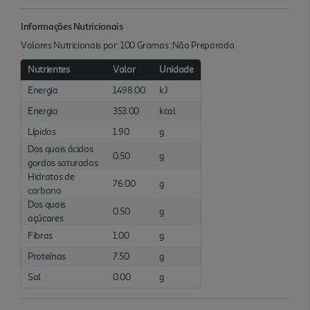
Informações Nutricionais
Valores Nutricionais por: 100 Gramas :Não Preparado
Nutrientes
Valor
Unidade
Energia
1498.00
kJ
Energia
353.00
kcal
Lípidos
1.90
g
Dos quais ácidos
0.50
g
gordos saturados
Hidratos de
76.00
g
carbono
Dos quais
0.50
g
açúcares
Fibras
1.00
g
Proteínas
7.50
g
Sal
0.00
g