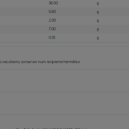
38.00
g
0.80
g
2.00
g
7.00
g
0.55
g
a vez aberto, conservar num recipiente hermético