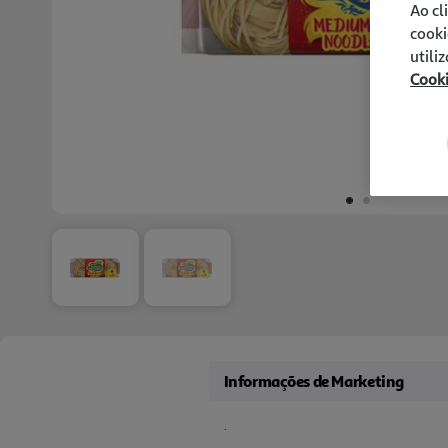
Ao cl
cooki
utili
Cook
Informações de Marketing
.