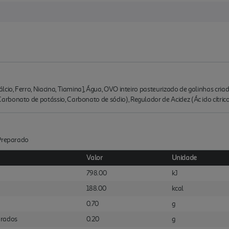
io, Ferro, Niacina, Tiamina], Água, OVO inteiro pasteurizado de galinhas criadas
bonato de potássio, Carbonato de sódio), Regulador de Acidez (Ác ido cítrico
:Preparado
Valor
Unidade
798.00
kJ
188.00
kcal
0.70
g
urados
0.20
g