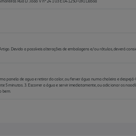
oreiras Rua D. João V nº 24 1 03 E.04 1250-091 Lisboa
rtigo. Devido a possíveis alterações de embalagens e/ou rótulos, deverá cons
ma panela de agua e retirar do calor, ou ferver água numa chaleira e despejá
nte 5 minutos. 3. Escorrer a água e servir imediatamente, ou adic ionar os noo
do bem.