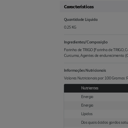
Características
Quantidade Liquida
0.25 KG
Ingredientes/Composição
Farinha de TRIGO [Farinha de TRIGO, Cálc
Curcuma, Agentes de endurecimento (Car
Informações Nutricionais
Valores Nutricionais por: 100 Gramas 
Nutrientes
Energia
Energia
Lípidos
Dos quais ácidos gordos sat