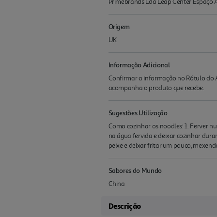
Primebrands Lda Leap Center Espaço Am
Origem
UK
Informação Adicional
Confirmar a informação no Rótulo do A
acompanha o produto que recebe.
Sugestões Utilização
Como cozinhar os noodles: 1. Ferver nu
na água fervida e deixar cozinhar dura
peixe e deixar fritar um pouco, mexen
Sabores do Mundo
China
Descrição