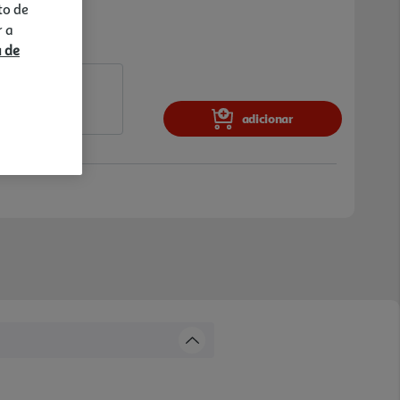
to de
r a
a de
adicionar