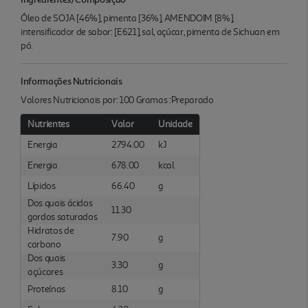
Óleo de SOJA [46%], pimenta [36%], AMENDOIM [8%],
intensificador de sabor: [E621], sal, açúcar, pimenta de Sichuan em
pó.
Informações Nutricionais
Valores Nutricionais por: 100 Gramas :Preparado
Nutrientes
Valor
Unidade
Energia
2794.00
kJ
Energia
678.00
kcal
Lípidos
66.40
g
Dos quais ácidos
11.30
gordos saturados
Hidratos de
7.90
g
carbono
Dos quais
3.30
g
açúcares
Proteínas
8.10
g