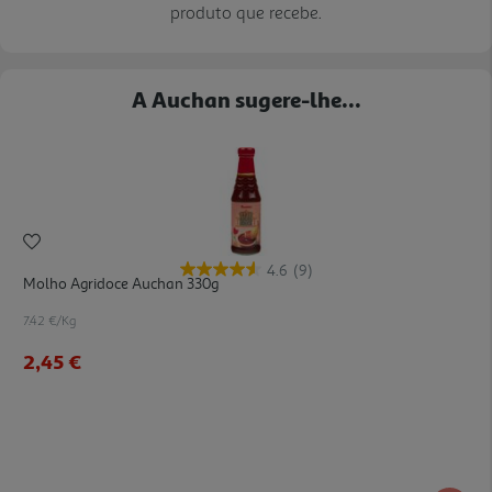
produto que recebe.
A Auchan sugere-lhe...
4.6
(9)
Molho Agridoce Auchan 330g
7.42 €/Kg
2,45 €