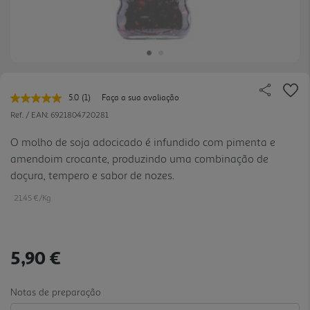
5.0
(1)
Faça a sua avaliação
Leu
uma
Ref. / EAN:
6921804720281
avaliação.
Link
O molho de soja adocicado é infundido com pimenta e
para
amendoim crocante, produzindo uma combinação de
a
mesma
doçura, tempero e sabor de nozes.
página.
21.45 €/Kg
5,90 €
Notas de preparação