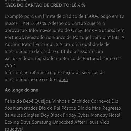
TAEG DO CARTÃO DE CRÉDITO: 18,4 %
Exemplo para um limite de crédito de 1.500€ pago em 12
meses. TAN 17,60 %. Adesão ao Cartão sujeita a
aprovação. Informe-se junto do Oney Bank – Sucursal em
Portugal, registado no Banco de Portugal com o nº 881. A
Auchan Retail Portugal, S.A. atua na qualidade de
Intermediário de Crédito a título acessório com
exclusividade, registado no Banco de Portugal com o nº
7952.
Informação referente à prestação de serviços de
intermediação de crédito,
aqui
.
Molho Encona Piri-Piri Thai Sweet Chilli Suce 142ml
Ao longo do ano
21.06 €/Lt
Feira do Bebé
Queijos, Vinhos e Enchidos
Carnaval
Dia
2,99 €
dos Namorados
Dia do Pai
Páscoa
Dia da Mãe
Regresso
às Aulas
Singles' Day
Black Friday
Cyber Monday
Natal
Boxing Days
Samsung Unpacked
After Hours
Vida
saudável