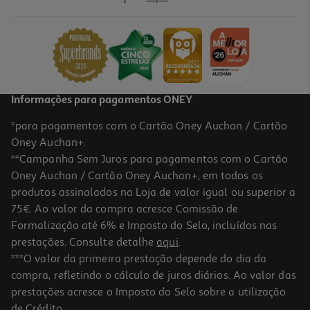
Soja Fermentada Laoganma Em Óleo De Chilli 280g
21.07 €/Kg
5,90 €
Informações para pagamentos ONEY
*para pagamentos com o Cartão Oney Auchan / Cartão
Oney Auchan+.
**Campanha Sem Juros para pagamentos com o Cartão
Oney Auchan / Cartão Oney Auchan+, em todos os
produtos assinalados na Loja de valor igual ou superior a
75€. Ao valor da compra acresce Comissão de
Formalização até 6% e Imposto do Selo, incluídos nas
prestações. Consulte detalhe
aqui
.
Molhos Thai Dancer Ananás E Chilli 150ml
***O valor da primeira prestação depende do dia da
compra, refletindo o cálculo de juros diários. Ao valor das
17.93 €/Lt
prestações acresce o Imposto do Selo sobre a utilização
2,69 €
de Crédito.