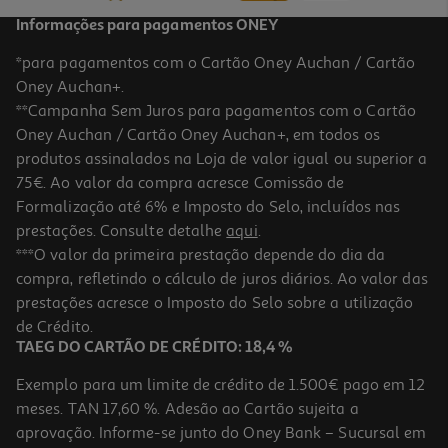
Informações para pagamentos ONEY
*para pagamentos com o Cartão Oney Auchan / Cartão
Oney Auchan+.
**Campanha Sem Juros para pagamentos com o Cartão
Oney Auchan / Cartão Oney Auchan+, em todos os
produtos assinalados na Loja de valor igual ou superior a
75€. Ao valor da compra acresce Comissão de
Formalização até 6% e Imposto do Selo, incluídos nas
prestações. Consulte detalhe
aqui
.
Leite Coconut De Côco Para Sobremesa 400ml
***O valor da primeira prestação depende do dia da
compra, refletindo o cálculo de juros diários. Ao valor das
5.48 €/Lt
prestações acresce o Imposto do Selo sobre a utilização
2,19 €
de Crédito.
TAEG DO CARTÃO DE CRÉDITO: 18,4 %
Exemplo para um limite de crédito de 1.500€ pago em 12
meses. TAN 17,60 %. Adesão ao Cartão sujeita a
aprovação. Informe-se junto do Oney Bank – Sucursal em