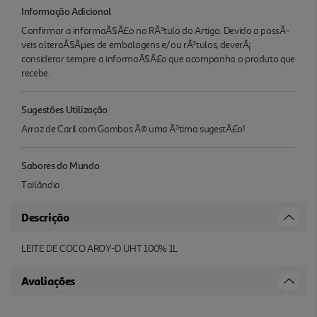
Informação Adicional
Confirmar a informaÃ§Ã£o no RÃ³tulo do Artigo. Devido a possÃ­
veis alteraÃ§Ãµes de embalagens e/ou rÃ³tulos, deverÃ¡
considerar sempre a informaÃ§Ã£o que acompanha o produto que
recebe.
Sugestões Utilização
Arroz de Caril com Gambas Ã© uma Ã³tima sugestÃ£o!
Sabores do Mundo
Tailândia
Descrição
LEITE DE COCO AROY-D UHT 100% 1L
Avaliações