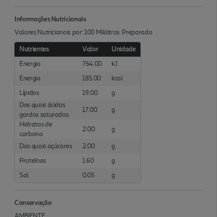
Informações Nutricionais
Valores Nutricionais por: 100 Mililitros :Preparado
Nutrientes
Valor
Unidade
Energia
764.00
kJ
Energia
185.00
kcal
Lípidos
19.00
g
Dos quais ácidos
17.00
g
gordos saturados
Hidratos de
2.00
g
carbono
Dos quais açúcares
2.00
g
Proteínas
1.60
g
Sal
0.05
g
Conservação
AMBIENTE