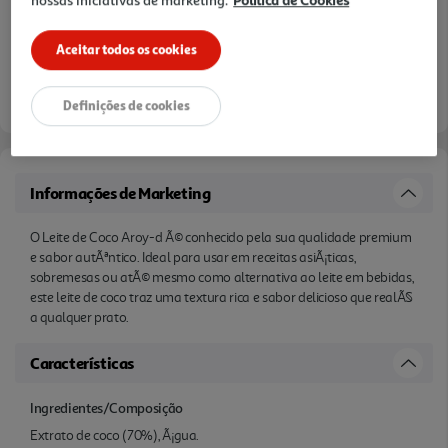
Aceitar todos os cookies
Definições de cookies
Informações de Marketing
O Leite de Coco Aroy-d Ã© conhecido pela sua qualidade premium
e sabor autÃªntico. Ideal para usar em receitas asiÃ¡ticas,
sobremesas ou atÃ© mesmo como alternativa ao leite em bebidas,
este leite de coco traz uma textura rica e sabor delicioso que realÃ§
a qualquer prato.
Características
Ingredientes/Composição
Extrato de coco (70%), Ã¡gua.