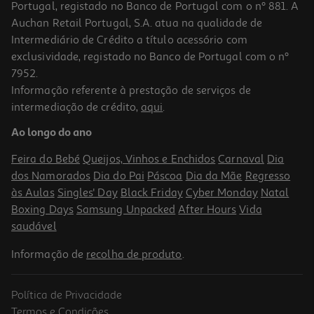
Portugal, registado no Banco de Portugal com o nº 881. A
Auchan Retail Portugal, S.A. atua na qualidade de
Intermediário de Crédito a título acessório com
exclusividade, registado no Banco de Portugal com o nº
7952.
Informação referente à prestação de serviços de
4.8
(5)
intermediação de crédito,
aqui
.
Leite Coconut De Côco Milk Para Cozinhar 400g
Ao longo do ano
5.98 €/Kg
Feira do Bebé
Queijos, Vinhos e Enchidos
Carnaval
Dia
2,39 €
dos Namorados
Dia do Pai
Páscoa
Dia da Mãe
Regresso
às Aulas
Singles' Day
Black Friday
Cyber Monday
Natal
Boxing Days
Samsung Unpacked
After Hours
Vida
saudável
Informação de
recolha de produto
.
Política de Privacidade
Termos e Condições