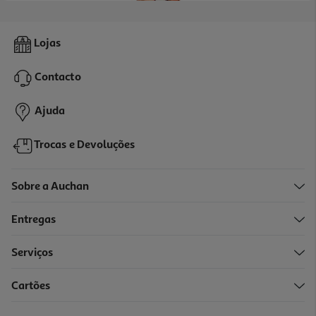
4.6
(40)
Leite De Coco Auchan 200ml
Lojas
7.45 €/Lt
Contacto
1,49 €
Ajuda
Trocas e Devoluções
Sobre a Auchan
Entregas
Serviços
5.0
(1)
Cartões
Leite De Coco Aroy-D Uht 100% 500ml