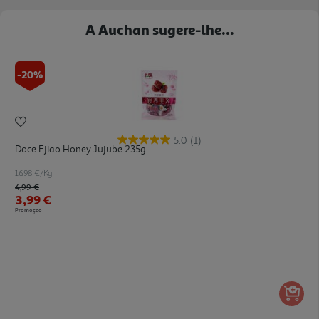
A Auchan sugere-lhe...
-20%
5.0
(1)
Doce Ejiao Honey Jujube 235g
16.98 €/Kg
Price reduced from
to
4,99 €
3,99 €
Promoção