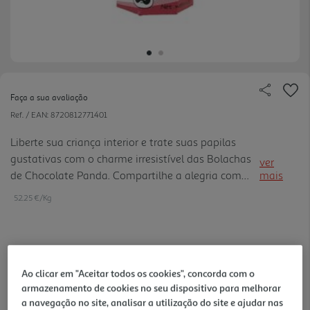
Faça a sua avaliação
Ref. / EAN:
8720812771401
Liberte sua criança interior e trate suas papilas
gustativas com o charme irresistível das Bolachas
ver
de Chocolate Panda. Compartilhe a alegria com
mais
amigos e familiares ou aprecie-os sozinho em cada
52.25 €/Kg
mordida.
2,09 €
Ao clicar em "Aceitar todos os cookies", concorda com o
armazenamento de cookies no seu dispositivo para melhorar
Notas de preparação
a navegação no site, analisar a utilização do site e ajudar nas