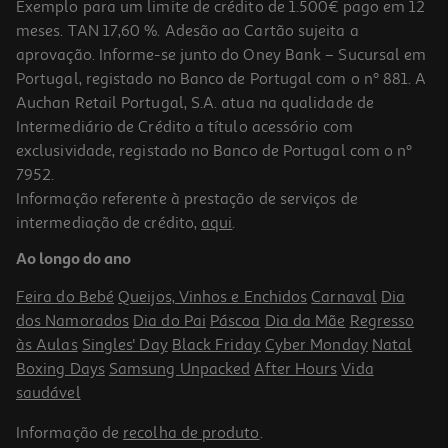
Exemplo para um limite de crédito de 1.500€ pago em 12
meses. TAN 17,60 %. Adesão ao Cartão sujeita a
aprovação. Informe-se junto do Oney Bank – Sucursal em
Portugal, registado no Banco de Portugal com o nº 881. A
Auchan Retail Portugal, S.A. atua na qualidade de
Intermediário de Crédito a título acessório com
exclusividade, registado no Banco de Portugal com o nº
7952.
Informação referente à prestação de serviços de
4.5
(6)
intermediação de crédito,
aqui
.
Biscoitos Da Sorte Tin Lung 12 Unid 72g
Ao longo do ano
44.31 €/Kg
Feira do Bebé
Queijos, Vinhos e Enchidos
Carnaval
Dia
3,19 €
dos Namorados
Dia do Pai
Páscoa
Dia da Mãe
Regresso
às Aulas
Singles' Day
Black Friday
Cyber Monday
Natal
Boxing Days
Samsung Unpacked
After Hours
Vida
saudável
Informação de
recolha de produto
.