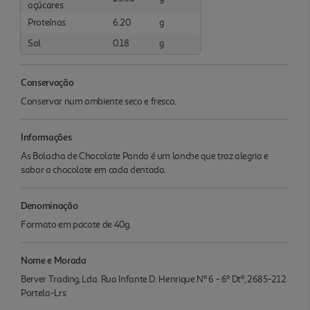
açúcares
Proteínas
6.20
g
Sal
0.18
g
Conservação
Conservar num ambiente seco e fresco.
Informações
As Bolacha de Chocolate Panda é um lanche que traz alegria e
sabor a chocolate em cada dentada.
Denominação
Formato em pacote de 40g.
Nome e Morada
Berver Trading, Lda. Rua Infante D. Henrique Nº 6 - 6º Dtº, 2685-212
Portela-Lrs