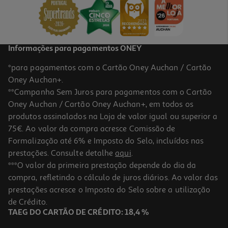
2,90 €
Informações para pagamentos ONEY
*para pagamentos com o Cartão Oney Auchan / Cartão
Oney Auchan+.
**Campanha Sem Juros para pagamentos com o Cartão
Oney Auchan / Cartão Oney Auchan+, em todos os
produtos assinalados na Loja de valor igual ou superior a
75€. Ao valor da compra acresce Comissão de
Formalização até 6% e Imposto do Selo, incluídos nas
prestações. Consulte detalhe
aqui
.
Coreia Nongshim Anéis De Cebola Picante 40g
***O valor da primeira prestação depende do dia da
compra, refletindo o cálculo de juros diários. Ao valor das
44.75 €/Kg
prestações acresce o Imposto do Selo sobre a utilização
1,79 €
de Crédito.
TAEG DO CARTÃO DE CRÉDITO: 18,4 %