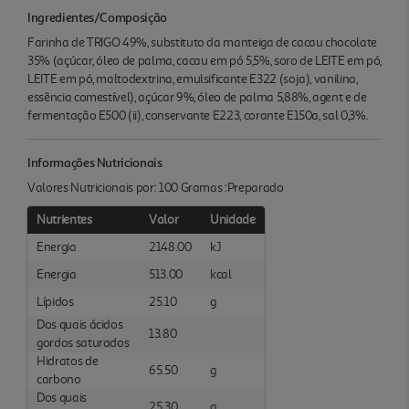
Ingredientes/Composição
Farinha de TRIGO 49%, substituto da manteiga de cacau chocolate
35% (açúcar, óleo de palma, cacau em pó 5,5%, soro de LEITE em pó,
LEITE em pó, maltodextrina, emulsificante E322 (soja), vanilina,
essência comestível), açúcar 9%, óleo de palma 5,88%, agent e de
fermentação E500 (ii), conservante E223, corante E150a, sal 0,3%.
Informações Nutricionais
Valores Nutricionais por: 100 Gramas :Preparado
Nutrientes
Valor
Unidade
Energia
2148.00
kJ
Energia
513.00
kcal
Lípidos
25.10
g
Dos quais ácidos
13.80
gordos saturados
Hidratos de
65.50
g
carbono
Dos quais
25.30
g