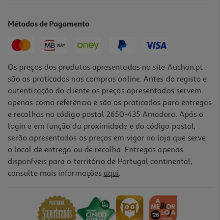
15.5 €/Kg
Métodos de Pagamento
Price reduced from
to
1,75 €
1,55 €
Promoção
Os preços dos produtos apresentados no site Auchan.pt
são os praticados nas compras online. Antes do registo e
autenticação do cliente os preços apresentados servem
apenas como referência e são os praticados para entregas
e recolhas no código postal 2650-435 Amadora. Após o
login e em função da proximidade e do código postal,
serão apresentados os preços em vigor na loja que serve
o local de entrega ou de recolha. Entregas apenas
disponíveis para o território de Portugal continental,
4.0
(1)
consulte mais informações
aqui
.
Salgadinhos Vale Do Prata Sabor Pimenta 120 G
16.58 €/Kg
1,99 €