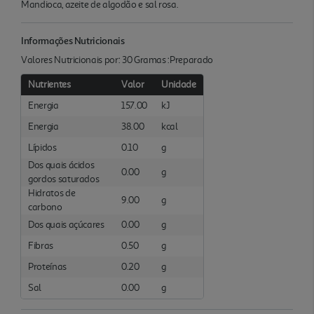
Mandioca, azeite de algodão e sal rosa.
Informações Nutricionais
Valores Nutricionais por: 30 Gramas :Preparado
Nutrientes
Valor
Unidade
Energia
157.00
kJ
Energia
38.00
kcal
Lípidos
0.10
g
Dos quais ácidos
0.00
g
gordos saturados
Hidratos de
9.00
g
carbono
Dos quais açúcares
0.00
g
Fibras
0.50
g
Proteínas
0.20
g
Sal
0.00
g