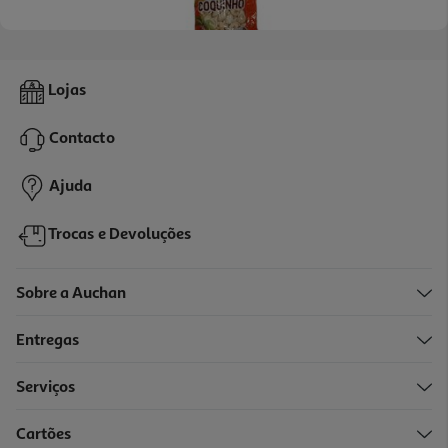
5.0
(1)
Bolachas Da Terrinha Coquinho 250g
Lojas
9.08 €/Kg
Contacto
2,27 €
Ajuda
Trocas e Devoluções
Sobre a Auchan
Entregas
-11%
Serviços
4.5
(2)
Cartões
Biscoito Salgado Piraquê 100g