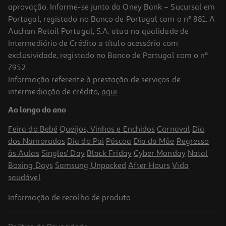
aprovação. Informe-se junto do Oney Bank – Sucursal em
Portugal, registado no Banco de Portugal com o nº 881. A
Auchan Retail Portugal, S.A. atua na qualidade de
Intermediário de Crédito a título acessório com
-10%
exclusividade, registado no Banco de Portugal com o nº
7952.
Informação referente à prestação de serviços de
3.0
(2)
intermediação de crédito,
aqui
.
Pipocas Salgadas Vovozinha 50g
Ao longo do ano
3.22 €/Kg
Price reduced from
to
1,79 €
Feira do Bebé
Queijos, Vinhos e Enchidos
Carnaval
Dia
1,61 €
dos Namorados
Dia do Pai
Páscoa
Dia da Mãe
Regresso
Promoção
às Aulas
Singles' Day
Black Friday
Cyber Monday
Natal
Boxing Days
Samsung Unpacked
After Hours
Vida
saudável
Informação de
recolha de produto
.