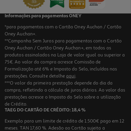
Informações para pagamentos ONEY
*para pagamentos com o Cartão Oney Auchan / Cartão
Oney Auchan+.
**Campanha Sem Juros para pagamentos com o Cartão
Oney Auchan / Cartão Oney Auchan+, em todos os
produtos assinalados na Loja de valor igual ou superior a
75€. Ao valor da compra acresce Comissão de
Formalização até 6% e Imposto do Selo, incluídos nas
prestações. Consulte detalhe
aqui
.
Salgadinhos Vale Do Prata Sabor Costelinha C/ Limão 120g
***O valor da primeira prestação depende do dia da
compra, refletindo o cálculo de juros diários. Ao valor das
16.58 €/Kg
prestações acresce o Imposto do Selo sobre a utilização
1,99 €
de Crédito.
TAEG DO CARTÃO DE CRÉDITO: 18,4 %
Exemplo para um limite de crédito de 1.500€ pago em 12
meses. TAN 17,60 %. Adesão ao Cartão sujeita a