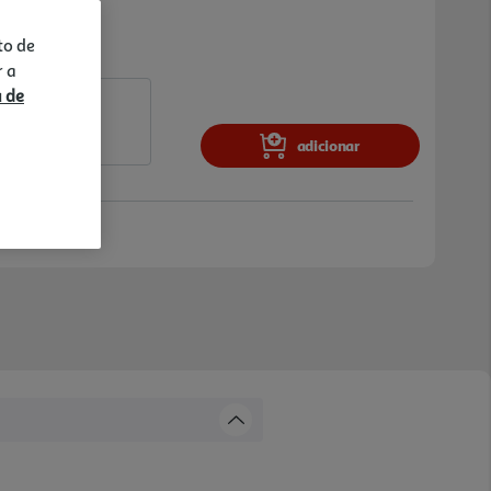
to de
r a
a de
adicionar