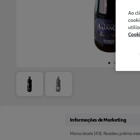
Ao cl
cooki
utili
Cook
Informações de Marketing
Marca desde 1931. Recebeu prêmio inte