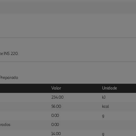
te INS 220.
 :Preparado
Valor
Unidade
234.00
kJ
56.00
kcal
0.00
g
urados
0.00
14.00
g