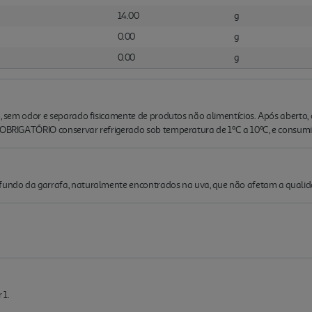
14.00
g
0.00
g
0.00
g
do, sem odor e separado fisicamente de produtos não alimentícios. Após abert
 OBRIGATÓRIO conservar refrigerado sob temperatura de 1ºC a 10ºC, e consumir
 fundo da garrafa, naturalmente encontrados na uva, que não afetam a quali
 1.