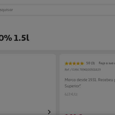
squisar
0% 1.5l
5.0
(3)
Faça a sua 
Leu
3
Ref. / EAN:
7896100501829
avaliações.
Link
Marca desde 1931. Recebeu 
para
Superior".
a
mesma
página.
6.13 €/Lt
Next