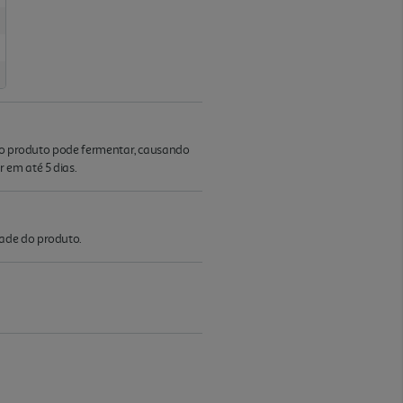
o, o produto pode fermentar, causando
 em até 5 dias.
dade do produto.