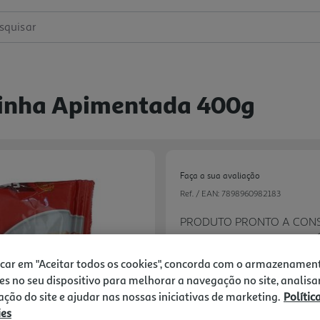
squisar
rinha Apimentada 400g
Faça a sua avaliação
Ref. / EAN:
7898960982183
PRODUTO PRONTO A CONS
ACOMPANHAMENTO EM VÁR
FEIJOADA BRASILEIRA.
8.83 €/Kg
icar em "Aceitar todos os cookies", concorda com o armazenamen
es no seu dispositivo para melhorar a navegação no site, analisa
zação do site e ajudar nas nossas iniciativas de marketing.
Polític
ies
Next