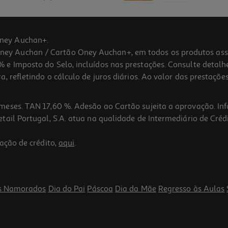
ney Auchan+.
 Auchan / Cartão Oney Auchan+, em todos os produtos assina
 e Imposto do Selo, incluídos nas prestações. Consulte detal
 refletindo o cálculo de juros diários. Ao valor das prestações
meses. TAN 17,60 %. Adesão ao Cartão sujeita a aprovação. In
ail Portugal, S.A. atua na qualidade de Intermediário de Crédi
ação de crédito,
aqui
.
s Namorados
Dia do Pai
Páscoa
Dia da Mãe
Regresso às Aulas