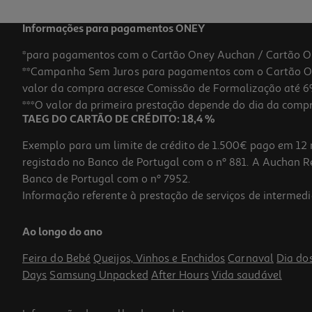
Informações para pagamentos ONEY
*para pagamentos com o Cartão Oney Auchan / Cartão O
**Campanha Sem Juros para pagamentos com o Cartão Oney
valor da compra acresce Comissão de Formalização até 6%
***O valor da primeira prestação depende do dia da compra,
TAEG DO CARTÃO DE CRÉDITO: 18,4 %
Exemplo para um limite de crédito de 1.500€ pago em 12 
registado no Banco de Portugal com o nº 881. A Auchan Ret
Banco de Portugal com o nº 7952.
Informação referente à prestação de serviços de intermedi
Fubá Mimoso Da Terrinha 1kg
Ao longo do ano
2.69 €/Kg
Feira do Bebé
Queijos, Vinhos e Enchidos
Carnaval
Dia do
2,69 €
Days
Samsung Unpacked
After Hours
Vida saudável