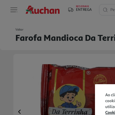
RESERVAR
ENTREGA
Pe
Voltar
Farofa Mandioca Da Ter
Ao cl
cooki
utili
Cook
Previous