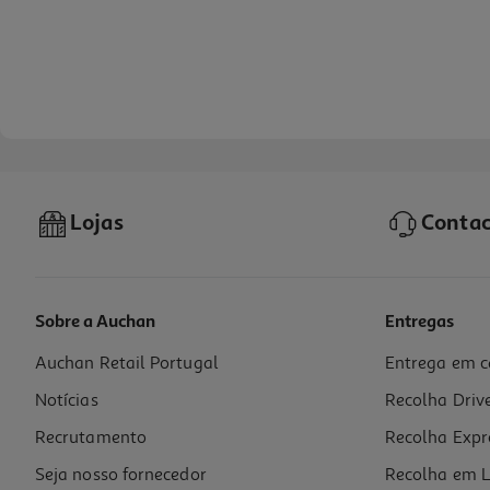
Lojas
Contac
Sobre a Auchan
Entregas
Auchan Retail Portugal
Entrega em c
Pão De Queijo Da Terrinha 250g
Notícias
Recolha Driv
12.84 €/Kg
Recrutamento
Recolha Expr
3,21 €
Seja nosso fornecedor
Recolha em L