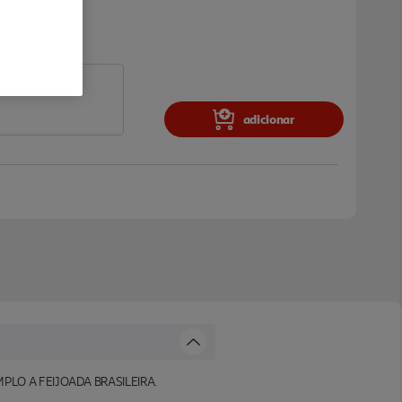
adicionar
O A FEIJOADA BRASILEIRA.