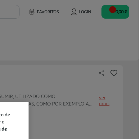
FAVORITOS
LOGIN
0,00 €
UMIR, UTILIZADO COMO
ver
mais
IAS RECEITAS, COMO POR EXEMPLO A
to de
r a
a de