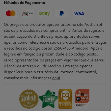
Métodos de Pagamento
3,79 €
Os preços dos produtos apresentados no site Auchan.pt
são os praticados nas compras online. Antes do registo e
autenticação do cliente os preços apresentados servem
apenas como referência e são os praticados para entregas
e recolhas no código postal 2650-435 Amadora. Após o
login e em função da proximidade e do código postal,
-20%
serão apresentados os preços em vigor na loja que serve
o local de entrega ou de recolha. Entregas apenas
disponíveis para o território de Portugal continental,
5.0
(1)
consulte mais informações
aqui
.
Bolachas My Family Abvgdka 250g
6.36 €/Kg
Price reduced from
to
1,99 €
1,59 €
Promoção