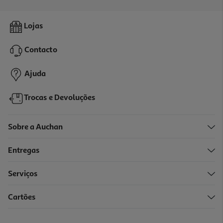
5.0
(1)
Doce Sefir Vkusnyasha Com Sabor Baunilha E Morango 350g
Lojas
10.83 €/Kg
Contacto
3,79 €
Ajuda
Trocas e Devoluções
Sobre a Auchan
Entregas
Serviços
5.0
(1)
Cartões
Doce Sefir Vkusnyasha Recheio Leite Condensado 300g
12.63 €/Kg