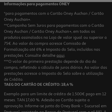
Informações para pagamentos ONEY
*para pagamentos com o Cartão Oney Auchan / Cartão
Oney Auchan+.
**Campanha Sem Juros para pagamentos com o Cartão
Oney Auchan / Cartão Oney Auchan+, em todos os
produtos assinalados na Loja de valor igual ou superior a
75€. Ao valor da compra acresce Comissão de
Formalização até 6% e Imposto do Selo, incluídos nas
prestações. Consulte detalhe
aqui
.
Barras Jannis Pistacho 40g
***O valor da primeira prestação depende do dia da
compra, refletindo o cálculo de juros diários. Ao valor das
48.75 €/Kg
prestações acresce o Imposto do Selo sobre a utilização
1,95 €
de Crédito.
TAEG DO CARTÃO DE CRÉDITO: 18,4 %
Exemplo para um limite de crédito de 1.500€ pago em 12
meses. TAN 17,60 %. Adesão ao Cartão sujeita a
aprovação. Informe-se junto do Oney Bank – Sucursal em
Portugal, registado no Banco de Portugal com o nº 881. A