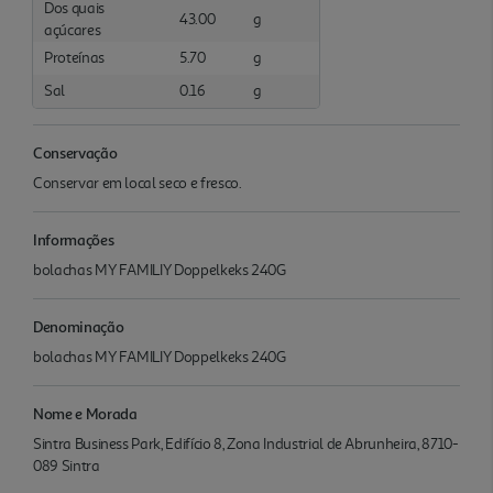
Dos quais
43.00
g
açúcares
Proteínas
5.70
g
Sal
0.16
g
Conservação
Conservar em local seco e fresco.
Informações
bolachas MY FAMILIY Doppelkeks 240G
Denominação
bolachas MY FAMILIY Doppelkeks 240G
Nome e Morada
Sintra Business Park, Edifício 8, Zona Industrial de Abrunheira, 8710-
089 Sintra