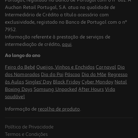
Auchan Retail Portugal, S.A. atua na qualidade de
Intermediário de Crédito a título acessório com
exclusividade, registado no Banco de Portugal com o nº
7952.
Informação referente à prestação de serviços de
intermediação de crédito,
aqui
.
Bananinha Paraibuna Mini Turma Da Monica 70g
Ao longo do ano
36.43 €/Kg
Feira do Bebé
Queijos, Vinhos e Enchidos
Carnaval
Dia
2,55 €
dos Namorados
Dia do Pai
Páscoa
Dia da Mãe
Regresso
às Aulas
Singles' Day
Black Friday
Cyber Monday
Natal
Boxing Days
Samsung Unpacked
After Hours
Vida
saudável
Informação de
recolha de produto
.
Política de Privacidade
Termos e Condições