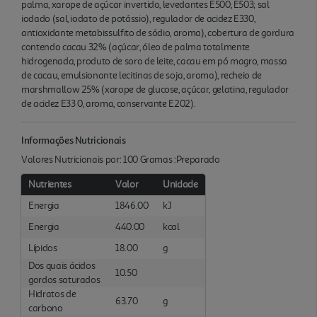
palma, xarope de açúcar invertido, levedantes E500, E503; sal
iodado (sal, iodato de potássio), regulador de acidez E330,
antioxidante metabissulfito de sódio, aroma), cobertura de gordura
contendo cacau 32% (açúcar, óleo de palma totalmente
hidrogenada, produto de soro de leite, cacau em pó magro, massa
de cacau, emulsionante lecitinas de soja, aroma), recheio de
marshmallow 25% (xarope de glucose, açúcar, gelatina, regulador
de acidez E33 0, aroma, conservante E202).
Informações Nutricionais
Valores Nutricionais por: 100 Gramas :Preparado
Nutrientes
Valor
Unidade
Energia
1846.00
kJ
Energia
440.00
kcal
Lípidos
18.00
g
Dos quais ácidos
10.50
gordos saturados
Hidratos de
63.70
g
carbono