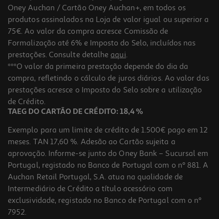
Oney Auchan / Cartão Oney Auchan+, em todos os
produtos assinalados na Loja de valor igual ou superior a
75€. Ao valor da compra acresce Comissão de
Formalização até 6% e Imposto do Selo, incluídos nas
prestações. Consulte detalhe
aqui
.
4.0
(1)
Ervilha Seca Hosyaushka Metades 900g
***O valor da primeira prestação depende do dia da
compra, refletindo o cálculo de juros diários. Ao valor das
2.54 €/Kg
prestações acresce o Imposto do Selo sobre a utilização
2,29 €
de Crédito.
TAEG DO CARTÃO DE CRÉDITO: 18,4 %
Exemplo para um limite de crédito de 1.500€ pago em 12
meses. TAN 17,60 %. Adesão ao Cartão sujeita a
aprovação. Informe-se junto do Oney Bank – Sucursal em
Portugal, registado no Banco de Portugal com o nº 881. A
Auchan Retail Portugal, S.A. atua na qualidade de
Intermediário de Crédito a título acessório com
exclusividade, registado no Banco de Portugal com o nº
7952.