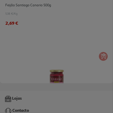
Feijão Santiago Canario 500g
5.38 €/Kg
2,69 €
4.5
(2)
Rábano Stenhauer Com Beterraba 200g
Lojas
14.95 €/Kg
Contacto