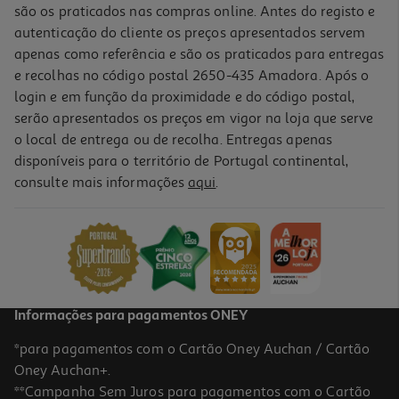
são os praticados nas compras online. Antes do registo e
autenticação do cliente os preços apresentados servem
apenas como referência e são os praticados para entregas
e recolhas no código postal 2650-435 Amadora. Após o
login e em função da proximidade e do código postal,
serão apresentados os preços em vigor na loja que serve
o local de entrega ou de recolha. Entregas apenas
disponíveis para o território de Portugal continental,
5.0
(2)
consulte mais informações
aqui
.
Tomate Monolith Com Endro 880g
3.97 €/Kg
3,49 €
Informações para pagamentos ONEY
*para pagamentos com o Cartão Oney Auchan / Cartão
Oney Auchan+.
**Campanha Sem Juros para pagamentos com o Cartão