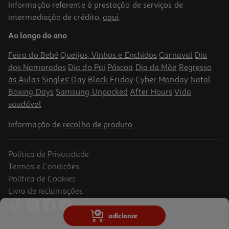
Informação referente à prestação de serviços de
4.5
(2)
intermediação de crédito,
aqui
.
Couve Hrustyashaya Branca Pouco Salgada 840g
Ao longo do ano
3.92 €/Kg
Feira do Bebé
Queijos, Vinhos e Enchidos
Carnaval
Dia
3,29 €
dos Namorados
Dia do Pai
Páscoa
Dia da Mãe
Regresso
às Aulas
Singles' Day
Black Friday
Cyber Monday
Natal
Boxing Days
Samsung Unpacked
After Hours
Vida
saudável
Informação de
recolha de produto
.
Política de Privacidade
Termos e Condições
Política de Cookies
Livro de reclamações
Cogumelos Steinhauer Chineses 530g
adicionar
© Auchan Retail Portugal
10.74 €/Kg