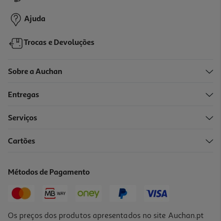
2,99 €
Ajuda
Trocas e Devoluções
Sobre a Auchan
Entregas
Serviços
4.6
(5)
Cartões
Pepino Petrovskiye 860g
4.17 €/Kg
Métodos de Pagamento
3,59 €
Os preços dos produtos apresentados no site Auchan.pt