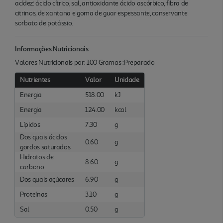
acídez: ácido cítrico, sal, antioxidante ácido ascórbico, fibra de
citrinos, de xantana e goma de guar espessante, conservante
sorbato de potássio.
Informações Nutricionais
Valores Nutricionais por: 100 Gramas :Preparado
Nutrientes
Valor
Unidade
Energia
518.00
kJ
Energia
124.00
kcal
Lípidos
7.30
g
Dos quais ácidos
0.60
g
gordos saturados
Hidratos de
8.60
g
carbono
Dos quais açúcares
6.90
g
Proteínas
3.10
g
Sal
0.50
g