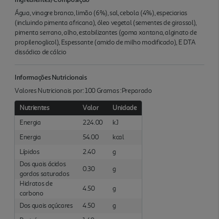
Água, vinagre branco, limão (6%), sal, cebola (4%), especiarias
(incluindo pimenta africana), óleo vegetal (sementes de girassol),
pimenta serrano, alho, estabilizantes (goma xantana, alginato de
propilenoglicol), Espessante (amido de milho modificado), E DTA
dissódico de cálcio
Informações Nutricionais
Valores Nutricionais por: 100 Gramas :Preparado
Nutrientes
Valor
Unidade
Energia
224.00
kJ
Energia
54.00
kcal
Lípidos
2.40
g
Dos quais ácidos
0.30
g
gordos saturados
Hidratos de
4.50
g
carbono
Dos quais açúcares
4.50
g