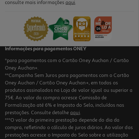
consulte mais informações
aqui
.
Molho Peri-Peri Nando's Limão E Ervas 125g
15.6 €/Kg
1,95 €
Informações para pagamentos ONEY
*para pagamentos com o Cartão Oney Auchan / Cartão
Oney Auchan+.
**Campanha Sem Juros para pagamentos com o Cartão
Oney Auchan / Cartão Oney Auchan+, em todos os
produtos assinalados na Loja de valor igual ou superior a
75€. Ao valor da compra acresce Comissão de
Formalização até 6% e Imposto do Selo, incluídos nas
prestações. Consulte detalhe
aqui
.
Molhos Go Tan Chili E Alho 240ml
***O valor da primeira prestação depende do dia da
compra, refletindo o cálculo de juros diários. Ao valor das
16.63 €/Lt
prestações acresce o Imposto do Selo sobre a utilização