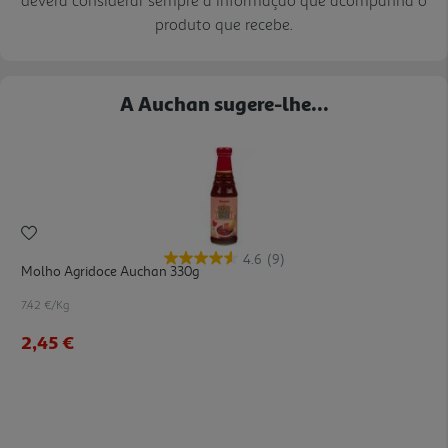
produto que recebe.
A Auchan sugere-lhe...
4.6
(9)
Molho Agridoce Auchan 330g
7.42 €/Kg
2,45 €