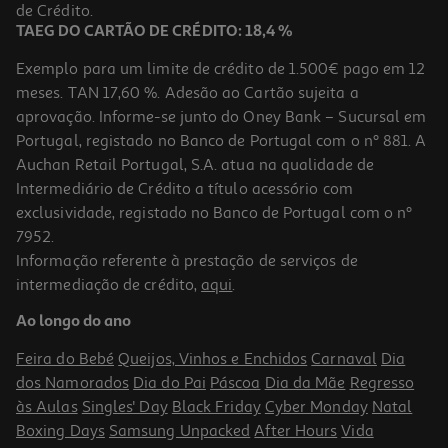
3,99 €
de Crédito.
TAEG DO CARTÃO DE CRÉDITO: 18,4 %
Exemplo para um limite de crédito de 1.500€ pago em 12
meses. TAN 17,60 %. Adesão ao Cartão sujeita a
aprovação. Informe-se junto do Oney Bank – Sucursal em
Portugal, registado no Banco de Portugal com o nº 881. A
Auchan Retail Portugal, S.A. atua na qualidade de
Intermediário de Crédito a título acessório com
exclusividade, registado no Banco de Portugal com o nº
7952.
Informação referente à prestação de serviços de
5.0
(1)
intermediação de crédito,
aqui
.
Molho Old El Paso Tomate Picante 312g
Ao longo do ano
16.79 €/Kg
Feira do Bebé
Queijos, Vinhos e Enchidos
Carnaval
Dia
5,24 €
dos Namorados
Dia do Pai
Páscoa
Dia da Mãe
Regresso
às Aulas
Singles' Day
Black Friday
Cyber Monday
Natal
Boxing Days
Samsung Unpacked
After Hours
Vida