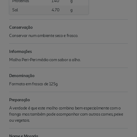
Proteínas
1.40
g
Sal
4.70
g
Conservação
Conservar num ambiente seco e frasco.
Informações
Molho Peri-Peri médio com sabor a alho.
Denominação
Formato em frasco de 125g.
Preparação
A verdade é que este molho combina bem especialmente com o
frango mas também pode acompanhar com outras carnes, peixe
ou vegetais.
Nome e Morada