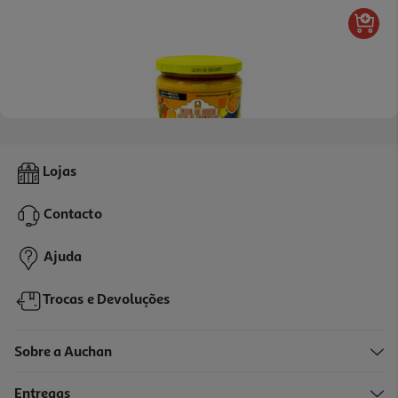
4.2
(5)
Molho Auchan Com Sabor A Queijo 300g
Lojas
7.83 €/Kg
Contacto
2,35 €
Ajuda
Trocas e Devoluções
Sobre a Auchan
Entregas