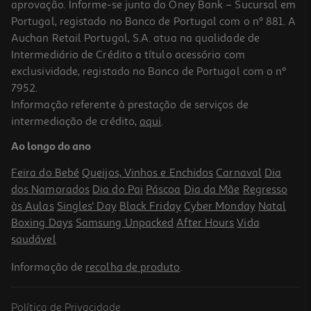
aprovação. Informe-se junto do Oney Bank – Sucursal em
Portugal, registado no Banco de Portugal com o nº 881. A
Auchan Retail Portugal, S.A. atua na qualidade de
Intermediário de Crédito a título acessório com
exclusividade, registado no Banco de Portugal com o nº
7952.
Informação referente à prestação de serviços de
intermediação de crédito,
aqui
.
Ao longo do ano
Feira do Bebé
Queijos, Vinhos e Enchidos
Carnaval
Dia
dos Namorados
Dia do Pai
Páscoa
Dia da Mãe
Regresso
às Aulas
Singles' Day
Black Friday
Cyber Monday
Natal
Boxing Days
Samsung Unpacked
After Hours
Vida
saudável
Informação de
recolha de produto
.
Política de Privacidade