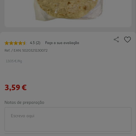
4.5
(2)
Faça a sua avaliação
Leu
2
Ref. / EAN:
5020325130072
avaliações.
Link
13.05 €/Kg
para
a
mesma
página.
3,59 €
Notas de preparação