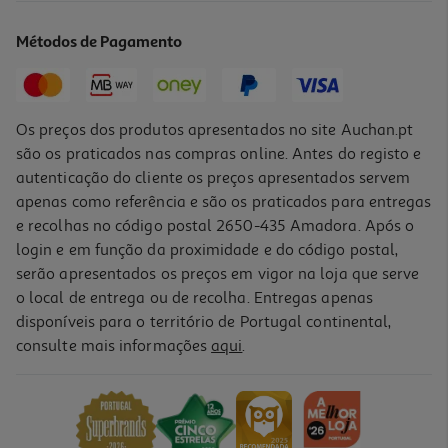
8.65 €/Kg
Métodos de Pagamento
Price reduced from
to
3,49 €
2,25 €
Promoção
Os preços dos produtos apresentados no site Auchan.pt
são os praticados nas compras online. Antes do registo e
autenticação do cliente os preços apresentados servem
apenas como referência e são os praticados para entregas
e recolhas no código postal 2650-435 Amadora. Após o
login e em função da proximidade e do código postal,
serão apresentados os preços em vigor na loja que serve
o local de entrega ou de recolha. Entregas apenas
disponíveis para o território de Portugal continental,
consulte mais informações
aqui
.