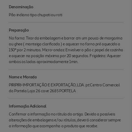
Denominação
Pão indiano tipo chupati ou roti
Preparação
No forno: Tirar da embalagem e barrar cm um pouco de margarina
ou ghee ( manteiga clarificada ) e aquecer no forno pré aquecido a
150º por 2 minutos. Micro-ondas: Envolver o pão c papel de cozinha
e aquecer na posição máxima por 20 segundos. Frigideira: Aquecer
ambos os lados aproximadamente 1min.
Nome e Morada
PIRIPIRI-IMPORTAÇÃO E EXPORTAÇÃO, LDA. pt:Centro Comercial
da Portela Loja 26 cave 2685 PORTELA
Informação Adicional
Confirmar a informação no rótulo do artigo. Devido a possíveis
alterações de embalagens e/ou rótulos, deverá considerar sempre
a informação que acompanha o produto que recebe.