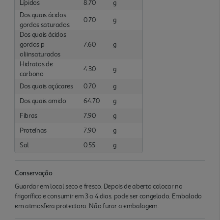
Lípidos
8.70
g
Dos quais ácidos
0.70
g
gordos saturados
Dos quais ácidos
gordos p
7.60
g
oliinsaturados
Hidratos de
4.30
g
carbono
Dos quais açúcares
0.70
g
Dos quais amido
64.70
g
Fibras
7.90
g
Proteínas
7.90
g
Sal
0.55
g
Conservação
Guardar em local seco e fresco. Depois de aberto colocar no
frigorífico e consumir em 3 a 4 dias. pode ser congelado. Embalado
em atmosfera protectora. Não furar a embalagem.