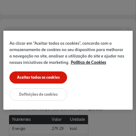
Características
Ao clicar em "Aceitar todos os cookies", concorda com o
Quantidade Liquida
armazenamento de cookies no seu dispositivo para melhorar
0.275 KG
a navegação no site, analisar a utilização do site e ajudar nas
nossas iniciativas de marketing.
Política de Cookies
Ingredientes/Composição
Aceitar todos os cookies
Ingredientes: Farinha de TRIGO ( 60,8% ), água, óleo de colza,
propionato de cálcio, fermento em pó.
Definições de cookies
Informações Nutricionais
Valores Nutricionais por: 100 Gramas :Não Preparado
Nutrientes
Valor
Unidade
Energia
279.29
kcal