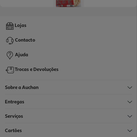
5.0
(1)
Pão Leicester Bakery Pita Pockets Round B In One Pack6
Lojas
5.76 €/Kg
Contacto
2,59 €
Ajuda
Trocas e Devoluções
Sobre a Auchan
Entregas
-36%
Serviços
Cartões
Mini Naan Sharwood's Simples 260g