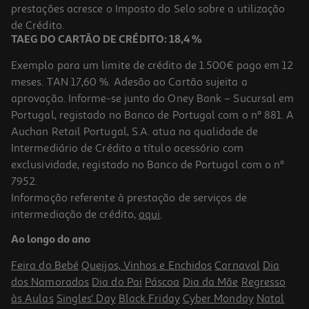
prestações acresce o Imposto do Selo sobre a utilização
de Crédito.
TAEG DO CARTÃO DE CRÉDITO: 18,4 %
Exemplo para um limite de crédito de 1.500€ pago em 12
meses. TAN 17,60 %. Adesão ao Cartão sujeita a
aprovação. Informe-se junto do Oney Bank – Sucursal em
Portugal, registado no Banco de Portugal com o nº 881. A
Auchan Retail Portugal, S.A. atua na qualidade de
Intermediário de Crédito a título acessório com
exclusividade, registado no Banco de Portugal com o nº
7952.
Informação referente à prestação de serviços de
intermediação de crédito,
aqui
.
Ao longo do ano
Feira do Bebé
Queijos, Vinhos e Enchidos
Carnaval
Dia
dos Namorados
Dia do Pai
Páscoa
Dia da Mãe
Regresso
às Aulas
Singles' Day
Black Friday
Cyber Monday
Natal