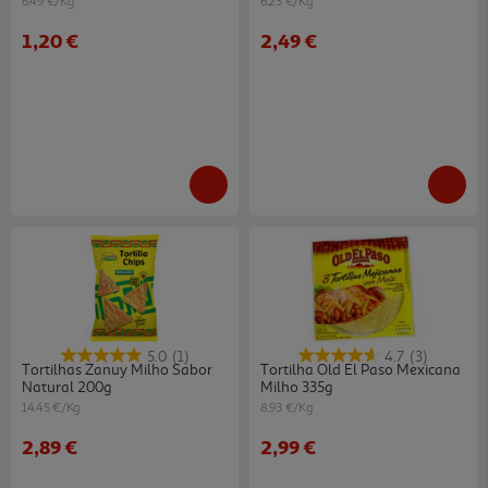
6.49 €/Kg
6.23 €/Kg
1,20 €
2,49 €
5.0
(1)
4.7
(3)
Tortilhas Zanuy Milho Sabor
Tortilha Old El Paso Mexicana
Natural 200g
Milho 335g
14.45 €/Kg
8.93 €/Kg
2,89 €
2,99 €