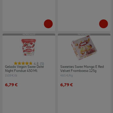
PATROCINADO
PATROCINADO
4.8
(5)
Gelado Vegan Swee Date
Sweeties Swee Manga E Red
Night Fondue 450 Ml
Velvet Framboesa 125g
15.09 €/Lt
48.5 €/Kg
6,79 €
6,79 €