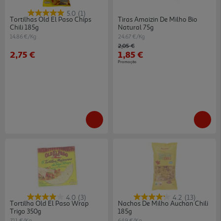
5.0
(1)
Tortilhas Old El Paso Chips
Tiras Amaizin De Milho Bio
Chili 185g
Natural 75g
14.86 €/Kg
24.67 €/Kg
Price reduced from
to
2,05 €
2,75 €
1,85 €
Promoção
4.0
(3)
4.2
(13)
Tortilha Old El Paso Wrap
Nachos De Milho Auchan Chili
Trigo 350g
185g
7.11 €/Kg
6.49 €/Kg