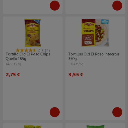
4.5
(2)
Tortilla Old El Paso Chips
Tortillas Old El Paso Integrais
Queijo 185g
350g
14.86 €/Kg
10.14 €/Kg
2,75 €
3,55 €