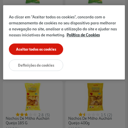
3.0
(2)
Aperitivo Mexifoods De Milho
Aperitivo Mexifoods De Milho
Nachos Sal 200g
Nachos Queijo 200g
Ao clicar em "Aceitar todos os cookies", concorda com o
14.95 €/Kg
14.45 €/Kg
armazenamento de cookies no seu dispositivo para melhorar
a navegação no site, analisar a utilização do site e ajudar nas
2,99 €
2,89 €
nossas iniciativas de marketing.
Política de Cookies
Aceitar todos os cookies
Definições de cookies
2.8
(5)
1.5
(2)
Nachos De Milho Auchan
Nachos De Milho Auchan
Queijo 185 G
Queijo 400g