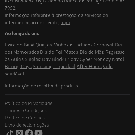
exclusividade, registado no Banco de Portugal com o nº
7952.
Informação referente à prestação de serviços de
intermediação de crédito,
aqui
.
Ao longo do ano
Feira do Bebé
Queijos, Vinhos e Enchidos
Carnaval
Dia
dos Namorados
Dia do Pai
Páscoa
Dia da Mãe
Regresso
às Aulas
Singles' Day
Black Friday
Cyber Monday
Natal
Boxing Days
Samsung Unpacked
After Hours
Vida
saudável
Informação de
recolha de produto
.
Política de Privacidade
Termos e Condições
Política de Cookies
Livro de reclamações