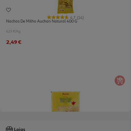
4.7
(14)
Nachos De Milho Auchan Natural 400 G
6.23 €/Kg
2,49 €
3.9
(21)
Tortilhas Auchan Trigo E Milho 8un 320g
Lojas