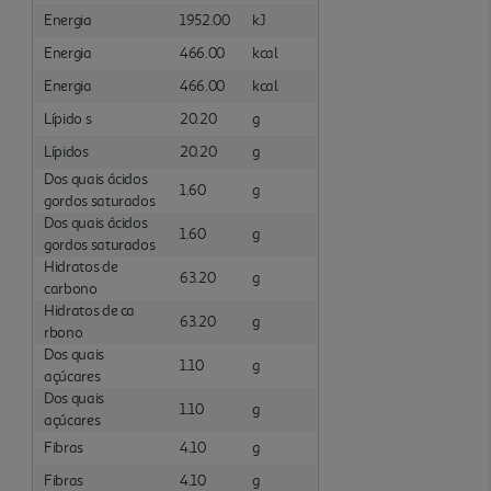
Energia
1952.00
kJ
Energia
466.00
kcal
Energia
466.00
kcal
Lípido s
20.20
g
Lípidos
20.20
g
Dos quais ácidos
1.60
g
gordos saturados
Dos quais ácidos
1.60
g
gordos saturados
Hidratos de
63.20
g
carbono
Hidratos de ca
63.20
g
rbono
Dos quais
1.10
g
açúcares
Dos quais
1.10
g
açúcares
Fibras
4.10
g
Fibras
4.10
g