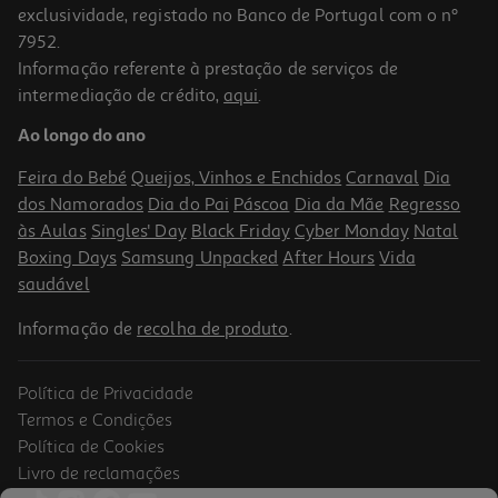
exclusividade, registado no Banco de Portugal com o nº
7952.
Informação referente à prestação de serviços de
intermediação de crédito,
aqui
.
Molho Auchan Muito Picante 305g
Ao longo do ano
0.14 €/un
Feira do Bebé
Queijos, Vinhos e Enchidos
Carnaval
Dia
1,69 €
dos Namorados
Dia do Pai
Páscoa
Dia da Mãe
Regresso
às Aulas
Singles' Day
Black Friday
Cyber Monday
Natal
Boxing Days
Samsung Unpacked
After Hours
Vida
saudável
Informação de
recolha de produto
.
Política de Privacidade
Termos e Condições
Política de Cookies
Livro de reclamações
4.5
(2)