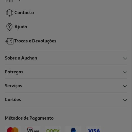
4.53 €/Kg
Contacto
1,45 €
Ajuda
Trocas e Devoluções
Sobre a Auchan
Entregas
Serviços
2.8
(5)
Cartões
Nachos De Milho Auchan Queijo 185 G
6.49 €/Kg
Métodos de Pagamento
1,20 €