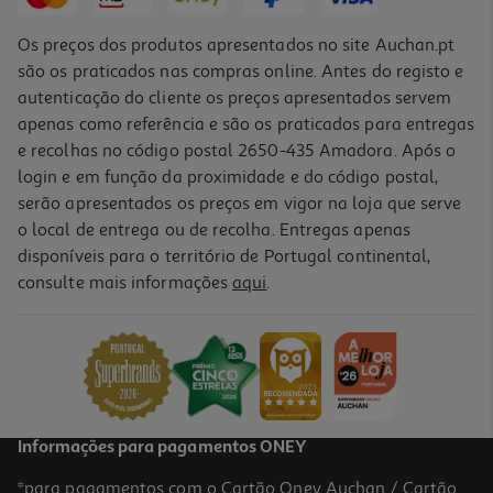
Os preços dos produtos apresentados no site Auchan.pt
são os praticados nas compras online. Antes do registo e
autenticação do cliente os preços apresentados servem
apenas como referência e são os praticados para entregas
e recolhas no código postal 2650-435 Amadora. Após o
login e em função da proximidade e do código postal,
serão apresentados os preços em vigor na loja que serve
o local de entrega ou de recolha. Entregas apenas
disponíveis para o território de Portugal continental,
4.1
(35)
consulte mais informações
aqui
.
Tortilhas Auchan Trigo 8 Un 320g
3.41 €/Kg
1,09 €
Informações para pagamentos ONEY
*para pagamentos com o Cartão Oney Auchan / Cartão