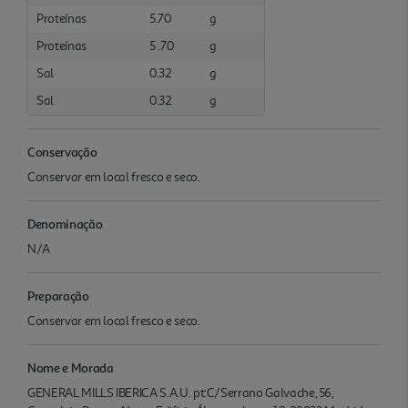
Proteínas
5.70
g
Proteínas
5 .70
g
Sal
0.32
g
Sal
0.32
g
Conservação
Conservar em local fresco e seco.
Denominação
N/A
Preparação
Conservar em local fresco e seco.
Nome e Morada
GENERAL MILLS IBERICA S.A.U. pt:C/Serrano Galvache, 56,