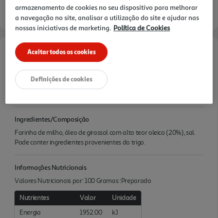
armazenamento de cookies no seu dispositivo para melhorar
a navegação no site, analisar a utilização do site e ajudar nas
nossas iniciativas de marketing.
Política de Cookies
Aceitar todos os cookies
Características
Definições de cookies
Quantidade Liquida
0.2 KG
Ingredientes/Composição
Farinha de milho, óleo de girassol com alto teor oleico (20%), sal.
Pode conter ingredientes provenientes do trigo.
Informações Nutricionais
Valores Nutricionais por: 100 Gramas :Preparado
Nutrientes
Valor
Unidade
Energia
1952.00
kJ