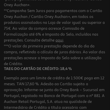
Oney Auchan+.
**Campanha Sem Juros para pagamentos com o Cartão
Oney Auchan / Cartão Oney Auchan+, em todos os
produtos assinalados na Loja de valor igual ou superior a
75€. Ao valor da compra acresce Comissão de
Formalização até 6% e Imposto do Selo, incluídos nas
prestações. Consulte detalhe
aqui
.
4.5
(11)
Tortilhas Auchan Integral 320 G
***O valor da primeira prestação depende do dia da
compra, refletindo o cálculo de juros diários. Ao valor das
4.34 €/Kg
prestações acresce o Imposto do Selo sobre a utilização
1,39 €
de Crédito.
TAEG DO CARTÃO DE CRÉDITO: 18,4 %
Exemplo para um limite de crédito de 1.500€ pago em 12
meses. TAN 17,60 %. Adesão ao Cartão sujeita a
aprovação. Informe-se junto do Oney Bank – Sucursal em
Portugal, registado no Banco de Portugal com o nº 881. A
Auchan Retail Portugal, S.A. atua na qualidade de
Intermediário de Crédito a título acessório com