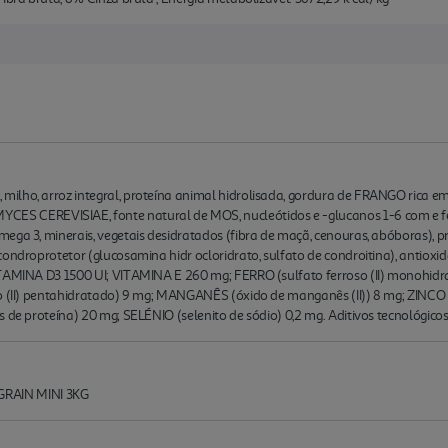
lho, arroz integral, proteína animal hidrolisada, gordura de FRANGO rica em 
CEREVISIAE, fonte natural de MOS, nucleótidos e -glucanos 1-6 com e fei
ega 3, minerais, vegetais desidratados (fibra de maçã, cenouras, abóboras), pr
ondroprotetor (glucosamina hidr ocloridrato, sulfato de condroitina), antioxida
ITAMINA D3 1500 UI; VITAMINA E 260 mg; FERRO (sulfato ferroso (II) monohidr
co (II) pentahidratado) 9 mg; MANGANÊS (óxido de manganês (II)) 8 mg; ZINC
 de proteína) 20 mg; SELÉNIO (selenito de sódio) 0,2 mg. Aditivos tecnológicos
RAIN MINI 3KG