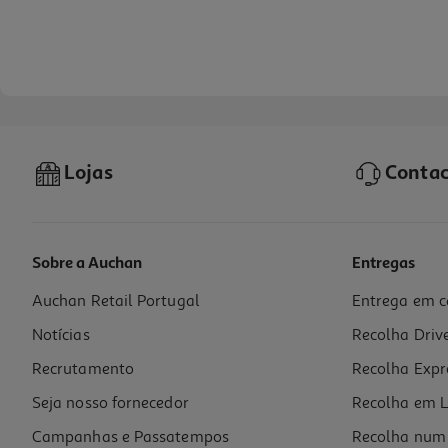
Lojas
Contac
Sobre a Auchan
Entregas
Auchan Retail Portugal
Entrega em c
Ração Cão Auchan Grain Free Salmão Fresco 2kg
Notícias
Recolha Driv
4.55 €/Kg
Recrutamento
Recolha Expr
9,09 €
Seja nosso fornecedor
Recolha em L
Campanhas e Passatempos
Recolha num 