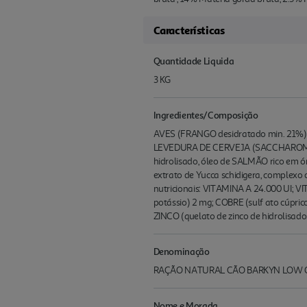
Características
Quantidade Liquida
3 KG
Ingredientes/Composição
AVES (FRANGO desidratado min. 21%), mi
LEVEDURA DE CERVEJA (SACCHAROMYCES 
hidrolisado, óleo de SALMÃO rico em óm
extrato de Yucca schidigera, complexo c
nutricionais: VITAMINA A 24.000 UI; V
potássio) 2 mg; COBRE (sulf ato cúpri
ZINCO (quelato de zinco de hidrolisados
Denominação
RAÇÃO NATURAL CÃO BARKYN LOW G
Nome e Morada