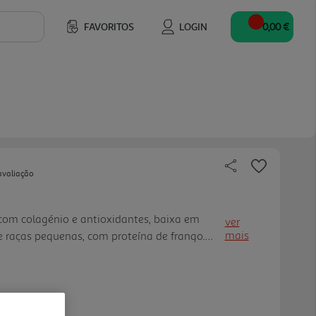
FAVORITOS
LOGIN
0,00 €
avaliação
com colagénio e antioxidantes, baixa em
ver
mais
de raças pequenas, com proteína de frango.
téria gorda bruta, 2.5% Fibra bruta, 8% Cinza
l: 3672,29 k cal/kg