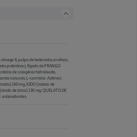
ómega 6, polpa de beterraba, ervilhas,
to prebiótico), fígado de FRANGO
oteína de colagénio hidrolisada,
ntes naturais, L-carnitina. Aditivos
atado) 160 mg; IODO (iodeto de
O (óxido de zinco) 130 mg; QUELATO DE
: antioxidantes.