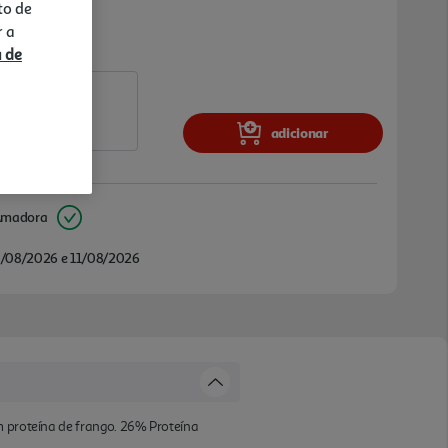
to de
r a
a de
adicionar
Amadora
/08/2026 e 11/08/2026
m proteína de frango. 26% Proteína