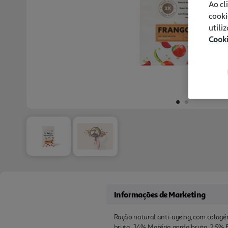
Ao cl
cooki
utili
Cook
Informações de Marketing
Ração natural anti-ageing, com colagén
bruta , 14% Matéria gorda bruta, 2.5% F