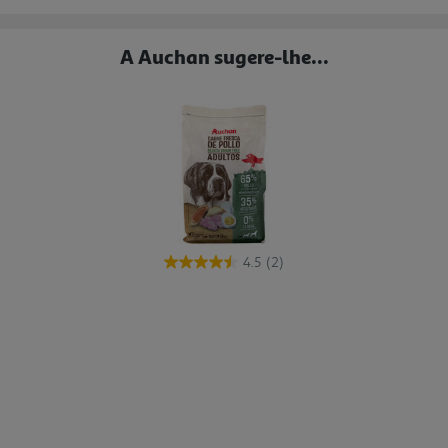
A Auchan sugere-lhe...
4.5
(2)