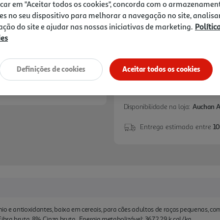
22,89 €
icar em "Aceitar todos os cookies", concorda com o armazenamen
es no seu dispositivo para melhorar a navegação no site, analisa
zação do site e ajudar nas nossas iniciativas de marketing.
Polític
Notas de preparação
ies
Definições de cookies
Aceitar todos os cookies
Disponibilidade na loja:
Auchan 
Entrega estimada entre
10
io e antioxidantes, baixa em cereais, para cães adultos de raças pequenas, co
ibra bruta, 8% Cinza bruta , Energia metabolizável: 3672,29 k cal/kg