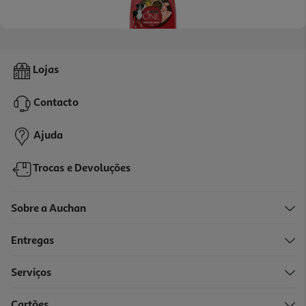
5.0
(2)
Ração Para Cão Purina One Monoproteína Peru 7kg
Lojas
6.14 €/Kg
Contacto
42,99 €
Ajuda
Trocas e Devoluções
Sobre a Auchan
Entregas
Serviços
4.5
(2)
Cartões