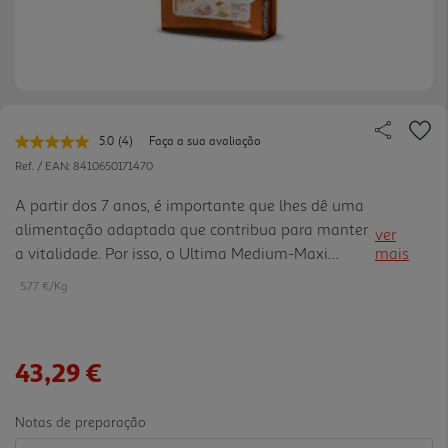
5.0
(4)
Faça a sua avaliação
Leu
4
Ref. / EAN:
8410650171470
avaliações.
Link
A partir dos 7 anos, é importante que lhes dê uma
para
alimentação adaptada que contribua para manter
a
ver
mesma
a vitalidade. Por isso, o Ultima Medium-Maxi
mais
página.
Sênior AgeVital+7 foi formulado com uma dose
5.77 €/Kg
extra de vitaminas B. Além disso, inclui
antioxidantes, minerais e c olagénio natural, que
contribuem para manter os ossos e as articulações
43,29 €
fortes, bem como fontes de proteína de alta
qualidade para manter a massa muscular.
Notas de preparação