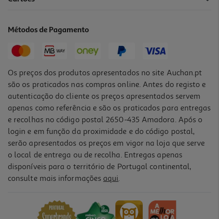
Ração Para Cão Ultima Com Frango 12kg
5.55 €/Kg
Métodos de Pagamento
66,64 €
Os preços dos produtos apresentados no site Auchan.pt
são os praticados nas compras online. Antes do registo e
autenticação do cliente os preços apresentados servem
apenas como referência e são os praticados para entregas
e recolhas no código postal 2650-435 Amadora. Após o
login e em função da proximidade e do código postal,
serão apresentados os preços em vigor na loja que serve
o local de entrega ou de recolha. Entregas apenas
disponíveis para o território de Portugal continental,
4.8
(4)
consulte mais informações
aqui
.
Ração Para Cão Ultima Com Frango E Arroz 7.5kg
5.77 €/Kg
43,29 €