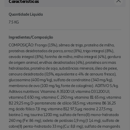
Características
Quantidade Liquida
7.5 KG
Ingredientes/Composição
COMPOSIÇÃO: Frango (15%), sêmea de trigo, proteína de milho,
proteínas desidratadas de porco, arroz (8%), trigo integral (8%),
cevada integral (8%), farinha de milho, milho integral (4%), gordura
de origem animal, ervilhas desidratadas (4%), proteínas ani mais
hidrolisadas, proteína de soja, substâncias minerais, óleo de peixe,
cenoura desidratada (0,5%, equivalente a 4% de cenoura fresca),
glucosamina (400 mg/kg), sulfato de condroitina (340 mg/kg),
membrana de ovo (100 mg/kg, fonte de colagénio). ADITIVO S/kg.
Aditivos nutritivos: Vitamina A 35100 UI; vitamina D3 1200 UI;
vitamina E 650 mg; vitamina C 250 mg; vitamina B1 65 mg; vitamina
B2 29,25 mg; D-pantotenato de cálcio 58,5 mg; vitamina B6 16,25
mg; ácido fólico 7,8 mg; vitamina B12 97,5 µg; niacina 2 27,5 mg;
biotina 1 mg; taurina 1200 mg; sulfato de ferro(II) mono-hidratado
260 mg (Fe: 86 mg); iodeto de potássio 1,9 mg (I: 1,4 mg); sulfato de
cobre(II) penta-hidratado 33 mg (Cu: 8,8 mg); sulfato de manganês