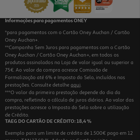
Informações para pagamentos ONEY
*para pagamentos com o Cartão Oney Auchan / Cartão
Oney Auchan+.
**Campanha Sem Juros para pagamentos com o Cartão
Oney Auchan / Cartão Oney Auchan+, em todos os
produtos assinalados na Loja de valor igual ou superior a
75€. Ao valor da compra acresce Comissão de
Formalização até 6% e Imposto do Selo, incluídos nas
prestações. Consulte detalhe
aqui
.
Ração Para Cão Ultima Com Vaca 7.5kg
***O valor da primeira prestação depende do dia da
compra, refletindo o cálculo de juros diários. Ao valor das
5.77 €/Kg
prestações acresce o Imposto do Selo sobre a utilização
43,29 €
de Crédito.
TAEG DO CARTÃO DE CRÉDITO: 18,4 %
Exemplo para um limite de crédito de 1.500€ pago em 12