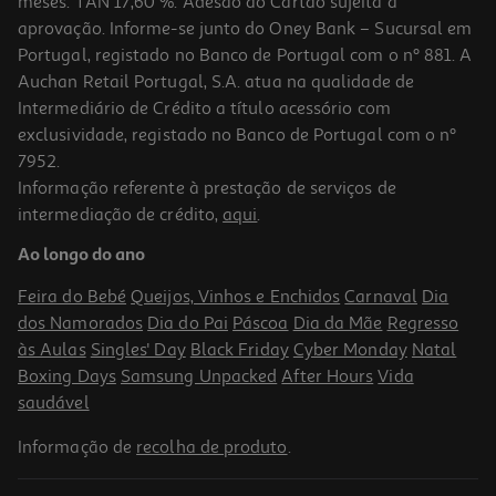
meses. TAN 17,60 %. Adesão ao Cartão sujeita a
aprovação. Informe-se junto do Oney Bank – Sucursal em
Portugal, registado no Banco de Portugal com o nº 881. A
Auchan Retail Portugal, S.A. atua na qualidade de
Intermediário de Crédito a título acessório com
exclusividade, registado no Banco de Portugal com o nº
7952.
Informação referente à prestação de serviços de
intermediação de crédito,
aqui
.
Ração Cão Ultima Médio/maxi Articular 7.5kg
Ao longo do ano
5.77 €/Kg
Feira do Bebé
Queijos, Vinhos e Enchidos
Carnaval
Dia
43,29 €
dos Namorados
Dia do Pai
Páscoa
Dia da Mãe
Regresso
às Aulas
Singles' Day
Black Friday
Cyber Monday
Natal
Boxing Days
Samsung Unpacked
After Hours
Vida
saudável
Informação de
recolha de produto
.