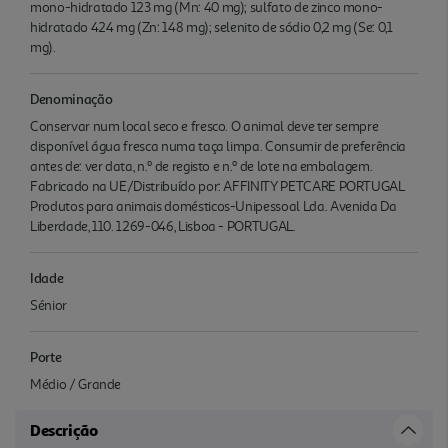
mono-hidratado 123 mg (Mn: 40 mg); sulfato de zinco mono-
hidratado 424 mg (Zn: 148 mg); selenito de sódio 0,2 mg (Se: 0,1
mg).
Denominação
Conservar num local seco e fresco. O animal deve ter sempre
disponível água fresca numa taça limpa. Consumir de preferência
antes de: ver data, n.º de registo e n.º de lote na embalagem.
Fabricado na UE/Distribuído por: AFFINITY PETCARE PORTUGAL
Produtos para animais domésticos-Unipessoal Lda. Avenida Da
Liberdade, 110. 1269-046, Lisboa - PORTUGAL.
Idade
Sénior
Porte
Médio / Grande
Descrição