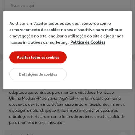
Ao clicar em "Aceitar todos os cookies", concorda com o
armazenamento de cookies no seu dispositivo para melhorar
Disponibilidade na loja:
Auchan Amadora
a navegação no site, analisar a utilização do site e ajudar nas
nossas iniciativas de marketing.
Política de Cookies
Entrega estimada entre
10/08/2026 e 11/08/2026
Aceitar todos os cookies
Informações de Marketing
Definições de cookies
A partir dos 7 anos, é importante que lhes dê uma alimentação
adaptada que contribua para manter a vitalidade. Por isso, o
Ultima Medium-Maxi Sênior AgeVital+7 foi formulado com uma
dose extra de vitaminas B. Além disso, inclui antioxidantes, minerais
e c olagénio natural, que contribuem para manter os ossos e as
articulações fortes, bem como fontes de proteína de alta qualidade
para manter a massa muscular.