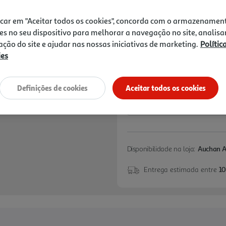
icar em "Aceitar todos os cookies", concorda com o armazenamen
10% DESCONTO IMED
De 6/8/2026 a 12/8/
es no seu dispositivo para melhorar a navegação no site, analisa
Preço exclusivo para
zação do site e ajudar nas nossas iniciativas de marketing.
Polític
aplicado já refletido 
ies
Notas de preparação
Definições de cookies
Aceitar todos os cookies
Disponibilidade na loja:
Auchan 
Entrega estimada entre
10