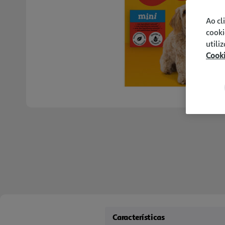
Ao cl
cooki
utili
Cook
Características