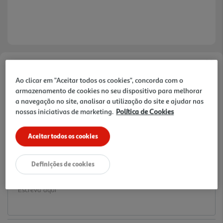
Faça a sua avaliação
Ao clicar em "Aceitar todos os cookies", concorda com o
Ref. / EAN:
3665257472634
armazenamento de cookies no seu dispositivo para melhorar
2.09 €/un
a navegação no site, analisar a utilização do site e ajudar nas
nossas iniciativas de marketing.
Política de Cookies
Aceitar todos os cookies
2,09 €
Definições de cookies
Notas de preparação