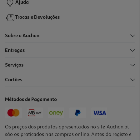
Ajuda
Trocas e Devoluções
Sobre a Auchan
Entregas
Serviços
5.0
(2)
Cartões
Tapete De Educação Pepe Ted 60x45cm Pack 12 Unidades
0.5 €/un
Métodos de Pagamento
5,99 €
Os preços dos produtos apresentados no site Auchan.pt
são os praticados nas compras online. Antes do registo e