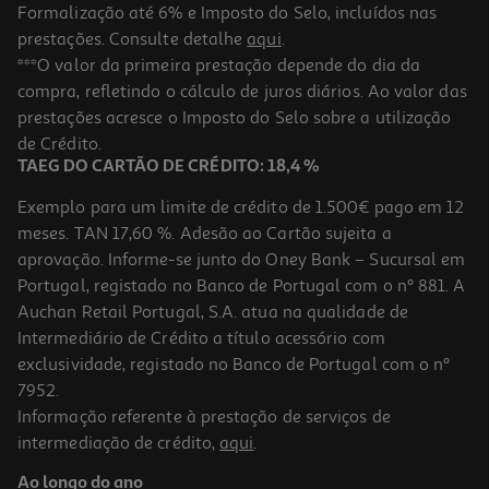
Formalização até 6% e Imposto do Selo, incluídos nas
prestações. Consulte detalhe
aqui
.
4.0
(1)
Ginásio Para Gato Auchan Cinzento Peluche + Sisal 30x30x59cm
***O valor da primeira prestação depende do dia da
compra, refletindo o cálculo de juros diários. Ao valor das
40.49 €/un
prestações acresce o Imposto do Selo sobre a utilização
40,49 €
de Crédito.
TAEG DO CARTÃO DE CRÉDITO: 18,4 %
Exemplo para um limite de crédito de 1.500€ pago em 12
meses. TAN 17,60 %. Adesão ao Cartão sujeita a
aprovação. Informe-se junto do Oney Bank – Sucursal em
Portugal, registado no Banco de Portugal com o nº 881. A
Auchan Retail Portugal, S.A. atua na qualidade de
Intermediário de Crédito a título acessório com
exclusividade, registado no Banco de Portugal com o nº
7952.
Informação referente à prestação de serviços de
intermediação de crédito,
aqui
.
Carpete Arranhador Auchan Sisal 44.5x30.5cm
Ao longo do ano