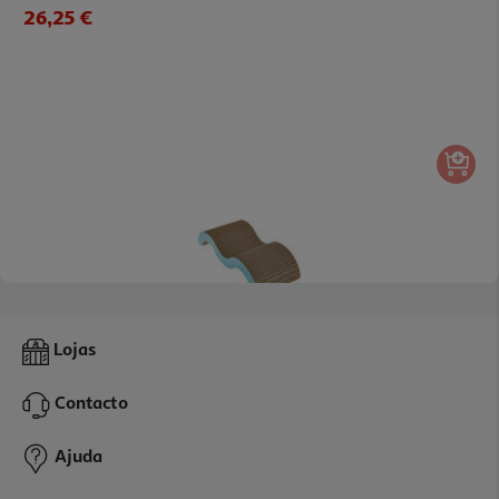
26,25 €
Arranhador Auchan Curvo Natural 45cm
Lojas
9.09 €/un
Contacto
9,09 €
Ajuda