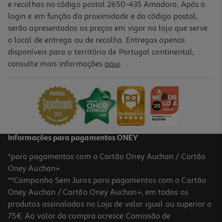
e recolhas no código postal 2650-435 Amadora. Após o
login e em função da proximidade e do código postal,
serão apresentados os preços em vigor na loja que serve
o local de entrega ou de recolha. Entregas apenas
disponíveis para o território de Portugal continental,
consulte mais informações
aqui
.
Ginásio Para Gato Auchan Cinzento Peluche + Corda 100cm
50.09 €/un
50,09 €
Informações para pagamentos ONEY
*para pagamentos com o Cartão Oney Auchan / Cartão
Oney Auchan+.
**Campanha Sem Juros para pagamentos com o Cartão
Oney Auchan / Cartão Oney Auchan+, em todos os
produtos assinalados na Loja de valor igual ou superior a
75€. Ao valor da compra acresce Comissão de