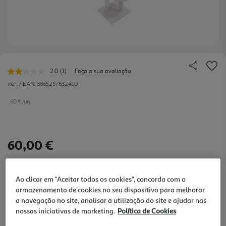
2.0
(1)
Faça a sua avaliação
Leu
uma
Ref. / EAN:
3665257632410
avaliação.
Link
60 €/un
para
a
mesma
página.
60,00 €
Notas de preparação
Ao clicar em "Aceitar todos os cookies", concorda com o
armazenamento de cookies no seu dispositivo para melhorar
a navegação no site, analisar a utilização do site e ajudar nas
nossas iniciativas de marketing.
Política de Cookies