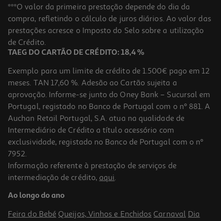
Arranhador Auchan Curvo Natural 45cm
***O valor da primeira prestação depende do dia da
compra, refletindo o cálculo de juros diários. Ao valor das
9.09 €/un
prestações acresce o Imposto do Selo sobre a utilização
9,09 €
de Crédito.
TAEG DO CARTÃO DE CRÉDITO: 18,4 %
Exemplo para um limite de crédito de 1.500€ pago em 12
meses. TAN 17,60 %. Adesão ao Cartão sujeita a
aprovação. Informe-se junto do Oney Bank – Sucursal em
Portugal, registado no Banco de Portugal com o nº 881. A
Auchan Retail Portugal, S.A. atua na qualidade de
Intermediário de Crédito a título acessório com
exclusividade, registado no Banco de Portugal com o nº
7952.
Informação referente à prestação de serviços de
intermediação de crédito,
aqui
.
Carpete Arranhador Auchan Sisal 44.5x30.5cm
Ao longo do ano
11.09 €/un
Feira do Bebé
Queijos, Vinhos e Enchidos
Carnaval
Dia
11,09 €