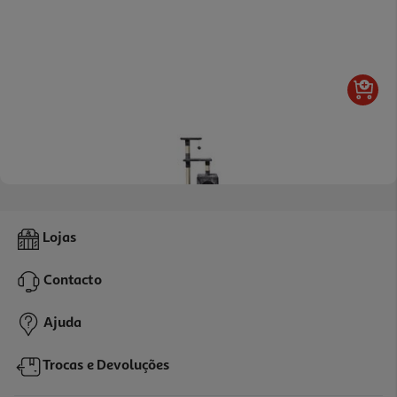
4.0
(1)
Ginásio Para Gato Auchan Cinzento Peluche + Sisal 30x30x59cm
Lojas
40.49 €/un
Contacto
40,49 €
Ajuda
Trocas e Devoluções