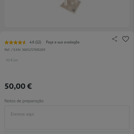
4.6
(12)
Faça a sua avaliação
Leu
12
Ref. / EAN:
3665257691189
avaliações.
Link
50 €/un
para
a
mesma
página.
50,00 €
Notas de preparação