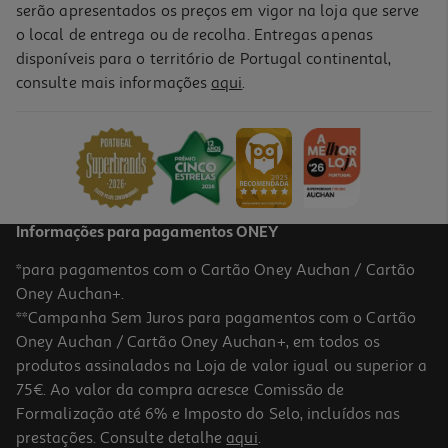
serão apresentados os preços em vigor na loja que serve
o local de entrega ou de recolha. Entregas apenas
disponíveis para o território de Portugal continental,
consulte mais informações
aqui
.
Ginásio Para Gato Auchan Sisal 30x30xh59cm
26.25 €/un
26,25 €
Informações para pagamentos ONEY
*para pagamentos com o Cartão Oney Auchan / Cartão
Oney Auchan+.
**Campanha Sem Juros para pagamentos com o Cartão
Oney Auchan / Cartão Oney Auchan+, em todos os
produtos assinalados na Loja de valor igual ou superior a
75€. Ao valor da compra acresce Comissão de
Formalização até 6% e Imposto do Selo, incluídos nas
prestações. Consulte detalhe
aqui
.