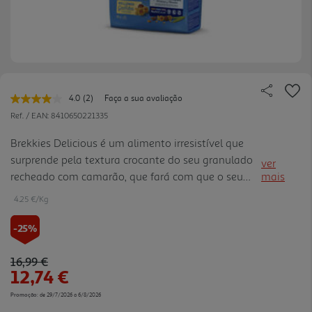
4.0
(2)
Faça a sua avaliação
Leu
2
Ref. / EAN:
8410650221335
avaliações.
Link
Brekkies Delicious é um alimento irresistível que
para
surprende pela textura crocante do seu granulado
a
ver
mesma
recheado com camarão, que fará com que o seu
mais
página.
gato sinta um verdadeiro prazer com as suas
4.25 €/Kg
refeições diárias.
-25%
Price reduced from
to
16,99 €
12,74 €
Promoção:
de 29/7/2026 a 6/8/2026