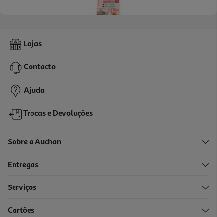
3.7
(10)
Ração Para Gato De Interior Auchan Com Atum E Com Salmão
Lojas
2kg
2.75 €/Kg
Contacto
5,49 €
Ajuda
Trocas e Devoluções
Sobre a Auchan
Entregas
Serviços
5.0
(1)
Cartões
Ração Para Gato Brekkies Mix Peixe 1.5kg