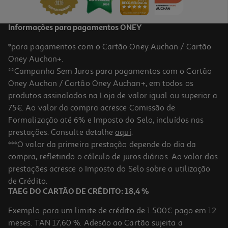
Informações para pagamentos ONEY
*para pagamentos com o Cartão Oney Auchan / Cartão
Oney Auchan+.
**Campanha Sem Juros para pagamentos com o Cartão
Oney Auchan / Cartão Oney Auchan+, em todos os
produtos assinalados na Loja de valor igual ou superior a
75€. Ao valor da compra acresce Comissão de
Formalização até 6% e Imposto do Selo, incluídos nas
prestações. Consulte detalhe
aqui
.
4.1
(16)
Ração Gato Auchan Essencial Mix Cereais Carne E Peixe 4 Kg
***O valor da primeira prestação depende do dia da
compra, refletindo o cálculo de juros diários. Ao valor das
1.22 €/Kg
prestações acresce o Imposto do Selo sobre a utilização
4,89 €
de Crédito.
TAEG DO CARTÃO DE CRÉDITO: 18,4 %
Exemplo para um limite de crédito de 1.500€ pago em 12
meses. TAN 17,60 %. Adesão ao Cartão sujeita a