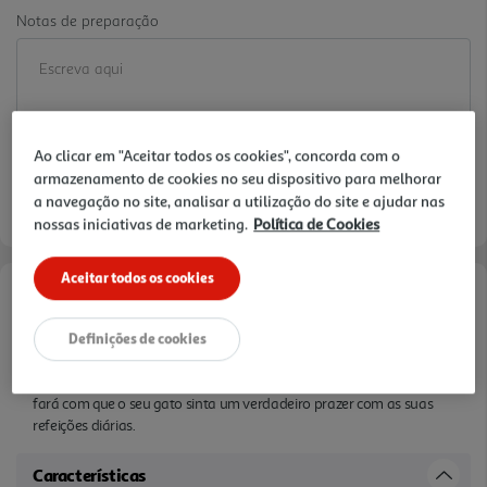
Notas de preparação
Ao clicar em "Aceitar todos os cookies", concorda com o
Disponibilidade na loja:
Auchan Amadora
armazenamento de cookies no seu dispositivo para melhorar
a navegação no site, analisar a utilização do site e ajudar nas
Entrega estimada entre
06/08/2026 e 07/08/2026
nossas iniciativas de marketing.
Política de Cookies
Aceitar todos os cookies
Informações de Marketing
Definições de cookies
Brekkies Delicious é um alimento irresistível que surprende pela
textura crocante do seu granulado recheado com camarão, que
fará com que o seu gato sinta um verdadeiro prazer com as suas
refeições diárias.
Características