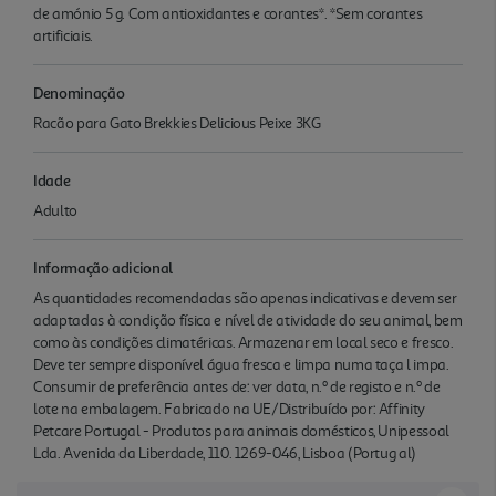
de amónio 5 g. Com antioxidantes e corantes*. *Sem corantes
artificiais.
Denominação
Racão para Gato Brekkies Delicious Peixe 3KG
Idade
Adulto
Informação adicional
As quantidades recomendadas são apenas indicativas e devem ser
adaptadas à condição física e nível de atividade do seu animal, bem
como às condições climatéricas. Armazenar em local seco e fresco.
Deve ter sempre disponível água fresca e limpa numa taça l impa.
Consumir de preferência antes de: ver data, n.º de registo e n.º de
lote na embalagem. Fabricado na UE/Distribuído por: Affinity
Petcare Portugal - Produtos para animais domésticos, Unipessoal
Lda. Avenida da Liberdade, 110. 1269-046, Lisboa (Portug al)