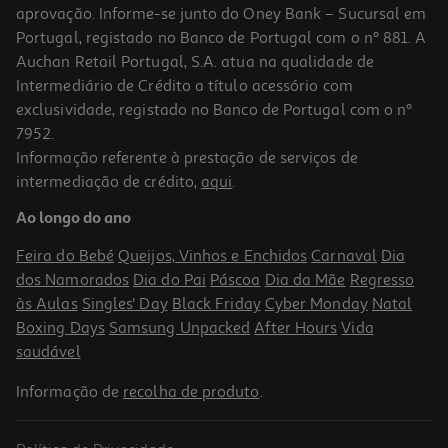
aprovação. Informe-se junto do Oney Bank – Sucursal em
Portugal, registado no Banco de Portugal com o nº 881. A
Auchan Retail Portugal, S.A. atua na qualidade de
Intermediário de Crédito a título acessório com
exclusividade, registado no Banco de Portugal com o nº
7952.
Informação referente à prestação de serviços de
4.7
(6)
intermediação de crédito,
aqui
.
Ração Para Gato Auchan Essencial Mix Cereais Carne E Peixe 7kg
Ao longo do ano
1.21 €/Kg
Feira do Bebé
Queijos, Vinhos e Enchidos
Carnaval
Dia
8,49 €
dos Namorados
Dia do Pai
Páscoa
Dia da Mãe
Regresso
às Aulas
Singles' Day
Black Friday
Cyber Monday
Natal
Boxing Days
Samsung Unpacked
After Hours
Vida
saudável
Informação de
recolha de produto
.