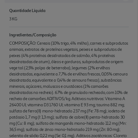
Quantidade Liquida
3 KG
Ingredientes/Composição
COMPOSIÇÃO: Cereais (10% trigo, 4% milho), carnes e subprodutos
animais, extratos de proteínas vegetais, peixes e subprodutos de
peixes (4% proteínas desidratadas de salmão, 4% proteínas
desidratadas de atum), óleos e gorduras, subprodutos de origem
vege tal (2,5% polpa de beterraba), legumes (2% ervilhas
desidratadas, equivalente a 7,7% de ervilhas frescas, 0,05% cenoura
desidratada, equivalente a 0,4% de cenoura fresca), substâncias
minerais, açúcares, moluscos e crustáceos (1% camarões
desidratados no recheio). 67% de granulado recheado, com 10% de
recheio de camarões ADITIVOS/kg. Aditivos nutritivos: Vitamina A
26400 UI; vitamina D3 1760 UI; vitamina E 93 mg; taurina 882 mg;
sulfato de ferro(II) mono-hidratado 237 mg (Fe: 78 mg); iodeto de
potássio 1, 7 mg (I: 1,3 mg); sulfato de cobre(II) penta-hidratado 30
mg (Cu: 8 mg); sulfato de manganês mono-hidratado 112 mg (Mn:
36,5 mg); sulfato de zinco mono-hidratado 219 mg (Zn: 80 mg);
selenito de sódio 0,22 mg (Se: 0,1 mg). Aditivos zootécnicos: Cloreto