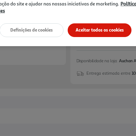
zação do site e ajudar nas nossas iniciativas de marketing.
Polític
+10% DESC. IMEDIA
ies
10% de desconto imed
marcas especialistas 
Definições de cookies
Aceitar todos os cookies
Disponibilidade na loja:
Auchan 
Entrega estimada entre
10