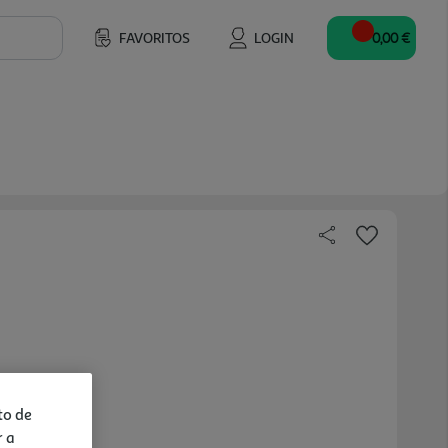
FAVORITOS
LOGIN
0,00 €
to de
r a