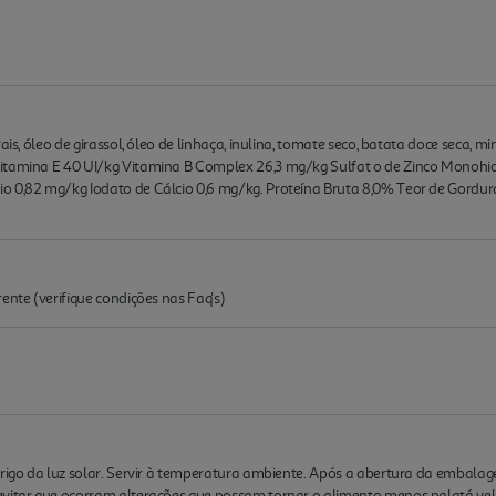
ais, óleo de girassol, óleo de linhaça, inulina, tomate seco, batata doce seca, m
Vitamina E 40 UI/kg Vitamina B Complex 26,3 mg/kg Sulfat o de Zinco Monohi
o 0,82 mg/kg Iodato de Cálcio 0,6 mg/kg. Proteína Bruta 8,0% Teor de Gordur
ente (verifique condições nas Faq's)
brigo da luz solar. Servir à temperatura ambiente. Após a abertura da embala
evitar que ocorram alterações que possam tornar o alimento menos palatá vel