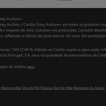
ney Auchan+.
 Auchan / Cartão Oney Auchan+, em todos os produtos assina
 e Imposto do Selo, incluídos nas prestações. Consulte detal
 refletindo o cálculo de juros diários. Ao valor das prestações
meses. TAN 17,60 %. Adesão ao Cartão sujeita a aprovação. In
ail Portugal, S.A. atua na qualidade de Intermediário de Crédi
ação de crédito,
aqui
.
s Namorados
Dia do Pai
Páscoa
Dia da Mãe
Regresso às Aulas