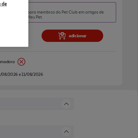
a de
TO PET CLUB
iato exclusivo para membros do Pet Club em artigos de
da categoria O Meu Pet.
adicionar
Amadora
/08/2026 e 11/08/2026