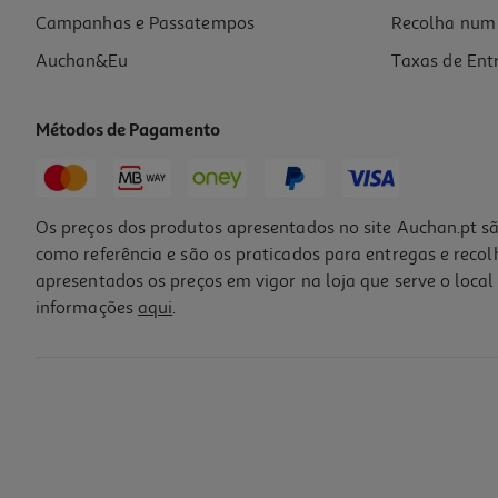
Campanhas e Passatempos
Recolha num 
Auchan&Eu
Taxas de Ent
Métodos de Pagamento
Os preços dos produtos apresentados no site Auchan.pt sã
como referência e são os praticados para entregas e reco
apresentados os preços em vigor na loja que serve o local 
informações
aqui
.
Comida Húmida Cão Tow Salmao/arenque 390g*
12.05 €/Kg
4,70 €