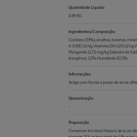
Quantidade Liquida
0.39 KG
Ingredientes/Composição
Cordeiro (39%), ervilhas, batatas, miner
A 3.000 UI/kg Vitamina D3 420 UI/kg 
Manganês 11,72 mg/kg Selenito de Sódi
Inorgânica 2,5% Humidade 82,0%.
Informações
Artigo com forma e prazo de envio difer
Denominação
-
Preparação
Conservar em local fresco e seco, ao a
durante 24h, nunca mais de 48h, para 