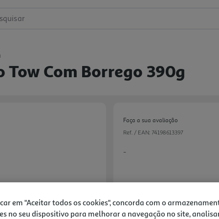
squisar
a
o Tow Com Borrego 390g
Faça a sua avaliação
Ref. / EAN:
74198613397
-
icar em "Aceitar todos os cookies", concorda com o armazenamen
3,19 €
es no seu dispositivo para melhorar a navegação no site, analisa