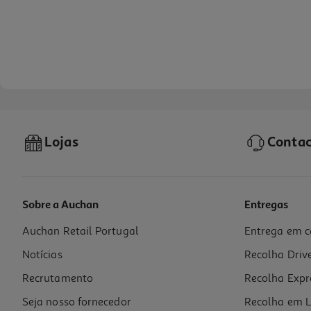
Lojas
Contac
Sobre a Auchan
Entregas
Auchan Retail Portugal
Entrega em c
Comida Húmida Cão Tow Pato/frango 390g*
Notícias
Recolha Driv
12.05 €/Kg
Recrutamento
Recolha Expr
4,70 €
Seja nosso fornecedor
Recolha em L