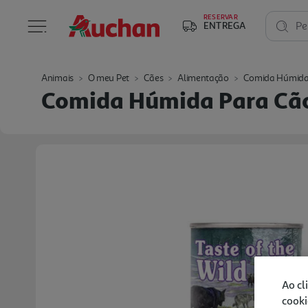
RESERVAR
ENTREGA
Pe
Animais
O meu Pet
Cães
Alimentação
Comida Húmid
Comida Húmida Para Cã
Ao cl
cooki