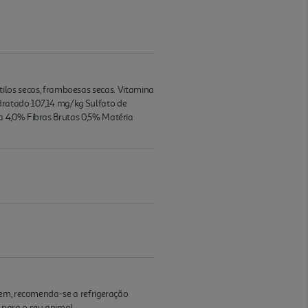
irtilos secos, framboesas secas. Vitamina
dratado 107,14 mg/kg Sulfato de
a 4,0% Fibras Brutas 0,5% Matéria
gem, recomenda-se a refrigeração
 para o seu animal.