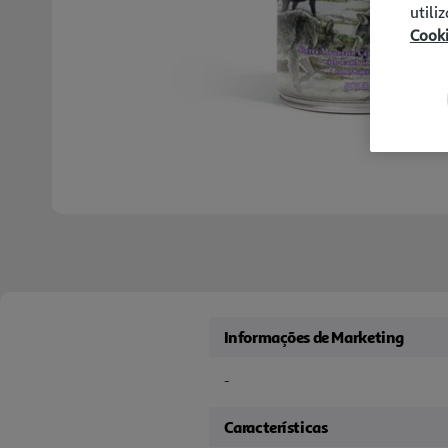
utili
Cook
Informações de Marketing
-
Características