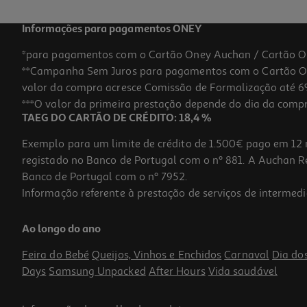
Informações para pagamentos ONEY
*para pagamentos com o Cartão Oney Auchan / Cartão O
**Campanha Sem Juros para pagamentos com o Cartão Oney
valor da compra acresce Comissão de Formalização até 6%
***O valor da primeira prestação depende do dia da compra,
TAEG DO CARTÃO DE CRÉDITO: 18,4 %
Exemplo para um limite de crédito de 1.500€ pago em 12 
registado no Banco de Portugal com o nº 881. A Auchan Ret
Banco de Portugal com o nº 7952.
Informação referente à prestação de serviços de intermedi
Comida Húmida Cão Schesir Frango/borrego 85g
Ao longo do ano
26.94 €/Kg
Feira do Bebé
Queijos, Vinhos e Enchidos
Carnaval
Dia do
2,29 €
Days
Samsung Unpacked
After Hours
Vida saudável