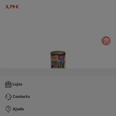
3,79 €
Comida Húmida Natural Greatness Cão Pato/coelho 400g
Lojas
9.98 €/Kg
Contacto
3,99 €
Ajuda