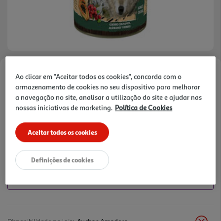
Ao clicar em "Aceitar todos os cookies", concorda com o
Faça a sua avaliação
armazenamento de cookies no seu dispositivo para melhorar
Ref. / EAN:
837655223870
a navegação no site, analisar a utilização do site e ajudar nas
nossas iniciativas de marketing.
Política de Cookies
3,79 €
Aceitar todos os cookies
+10% DESC. IMEDIATO PET CLUB
Definições de cookies
10% de desconto imediato exclusivo para membros do
Pet Club em artigos de marcas especialistas da categoria
O Meu Pet.