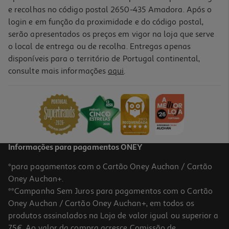
e recolhas no código postal 2650-435 Amadora. Após o
login e em função da proximidade e do código postal,
serão apresentados os preços em vigor na loja que serve
o local de entrega ou de recolha. Entregas apenas
disponíveis para o território de Portugal continental,
consulte mais informações
aqui
.
Comida Húmida Natural Greatness Cão Coelho/veado 400g
9.48 €/Kg
3,79 €
Informações para pagamentos ONEY
*para pagamentos com o Cartão Oney Auchan / Cartão
Oney Auchan+.
**Campanha Sem Juros para pagamentos com o Cartão
Oney Auchan / Cartão Oney Auchan+, em todos os
produtos assinalados na Loja de valor igual ou superior a
75€. Ao valor da compra acresce Comissão de