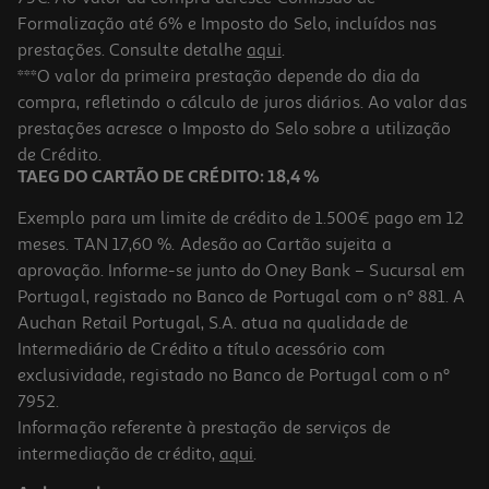
Formalização até 6% e Imposto do Selo, incluídos nas
prestações. Consulte detalhe
aqui
.
Comida Húmid Natural Greatness :cão Peito De Frango 156g
***O valor da primeira prestação depende do dia da
compra, refletindo o cálculo de juros diários. Ao valor das
19.17 €/Kg
prestações acresce o Imposto do Selo sobre a utilização
2,99 €
de Crédito.
TAEG DO CARTÃO DE CRÉDITO: 18,4 %
Exemplo para um limite de crédito de 1.500€ pago em 12
meses. TAN 17,60 %. Adesão ao Cartão sujeita a
aprovação. Informe-se junto do Oney Bank – Sucursal em
Portugal, registado no Banco de Portugal com o nº 881. A
Auchan Retail Portugal, S.A. atua na qualidade de
Intermediário de Crédito a título acessório com
exclusividade, registado no Banco de Portugal com o nº
7952.
Informação referente à prestação de serviços de
intermediação de crédito,
aqui
.
Comida Húmid Natural Greatness :cão Peixe Do Oceano 156g